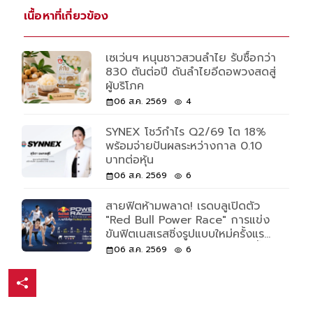
เนื้อหาที่เกี่ยวข้อง
เซเว่นฯ หนุนชาวสวนลำไย รับซื้อกว่า
830 ตันต่อปี ดันลำไยอีดอพวงสดสู่
ผู้บริโภค
06 ส.ค. 2569
4
SYNEX โชว์กำไร Q2/69 โต 18%
พร้อมจ่ายปันผลระหว่างกาล 0.10
บาทต่อหุ้น
06 ส.ค. 2569
6
สายฟิตห้ามพลาด! เรดบลูเปิดตัว
"Red Bull Power Race" การแข่ง
ขันฟิตเนสเรสซิ่งรูปแบบใหม่ครั้งแรก
ของโลก เปิดรับแค่ 500 คนเท่านั้น
06 ส.ค. 2569
6