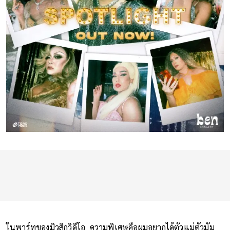
ในพาร์ทของมิวสิกวิดีโอ ความพิเศษคือผมอยากได้ตัวแม่ตัวมัม