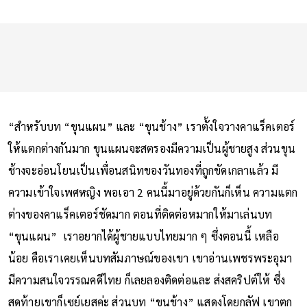
“สำหรับบท “ขุนแผน” และ “ขุนช้าง” เราตั้งใจวางคาแร็คเตอร์
ให้แตกต่างกันมาก ขุนแผนจะสตรองมีความเป็นผู้ชายสูง ส่วนขุน
ช้างจะอ่อนโยนเป็นเพื่อนสนิทของวันทองที่ถูกขัดเกลาแล้ว มี
ความเข้าใจเพศหญิง พอเอา 2 คนนี้มาอยู่ด้วยกันก็เห็น ความแตก
ต่างของคาแร็คเตอร์ชัดมาก ตอนที่ติดต่อหมากให้มาเล่นบท
“ขุนแผน” เราอยากได้ผู้ชายแบบไทยมาก ๆ ซึ่งตอนนี้ เหลือ
น้อย คือเราเคยเห็นบทสัมภาษณ์ของเขา เขาอ่านเพชรพระอุมา
มีความสนใจวรรณคดีไทย ก็เลยลองติดต่อและ ส่งสคริปต์ให้ ซึ่ง
สุดท้ายเขาก็เซย์เยสค่ะ ส่วนบท “ขุนช้าง” แสดงโดยกลัฟ เขาตก