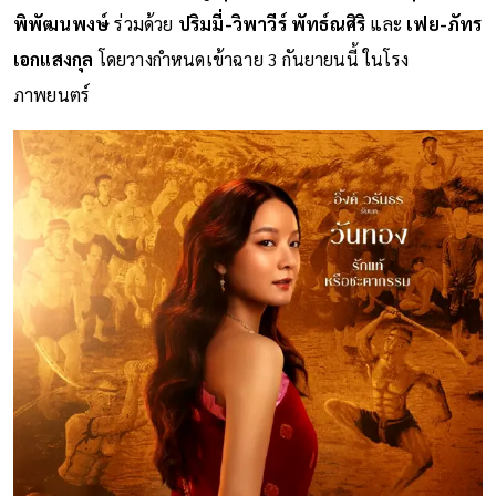
พิพัฒนพงษ์
ร่วมด้วย
ปริมมี่-วิพาวีร์ พัทธ์ณศิริ
และ
เฟย-ภัทร
เอกแสงกุล
โดยวางกำหนดเข้าฉาย 3 กันยายนนี้ ในโรง
ภาพยนตร์