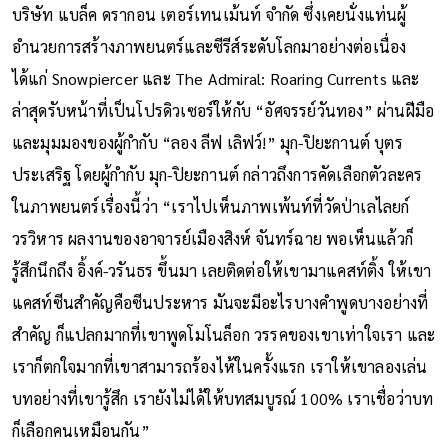
บริษัท แบล็ค ดรากอน เตอร์เทนเม้นท์ จำกัด ซึ่งเคยนั่งแท่นผู้
อำนวยการสร้างภาพยนตร์และซีรีส์ระดับโลกมาอย่างต่อเนื่อง
ได้แก่ Snowpiercer และ The Admiral: Roaring Currents และ
ล่าสุดรับหน้าที่เป็นโปรดิวเซอร์ให้กับ “อัศจรรย์วันทอง” ผ่านฝีมือ
และมุมมองของผู้กำกับ “ลอง ลีฟ เลิฟว์!” มุก-ปิยะกานต์ บุตร
ประเสริฐ โดยผู้กำกับ มุก-ปิยะกานต์ กล่าวถึงการคัดเลือกตัวละคร
ในภาพยนตร์เรื่องนี้ว่า “เราไปเห็นภาพเพ้นท์ที่วัดป่าเลไลยก์
วรวิหาร ผลงานของอาจารย์เมืองสิงห์ จันทร์ฉาย พอเห็นแล้วก็
รู้สึกนึกถึง อิ้งค์-วรันธร ขึ้นมา เลยติดต่อให้เขามาแคสท์ติ้ง ให้เขา
แคสท์ซีนสำคัญคือซีนประหาร มันจะมีอะไรบางคำพูดบางอย่างที่
สำคัญ ก็แปลกมากที่เขาพูดโมโนล็อก วรรคของเขาเท่าใจเรา และ
เราก็ตกใจมากที่เขาสามารถร้องไห้ในครั้งแรก เราให้เขาลองเล่น
บทอย่างที่เขารู้สึก เรายังไม่ได้ให้บทสมบูรณ์ 100% เราเชื่อว่าบท
ก็เลือกคนเหมือนกัน”