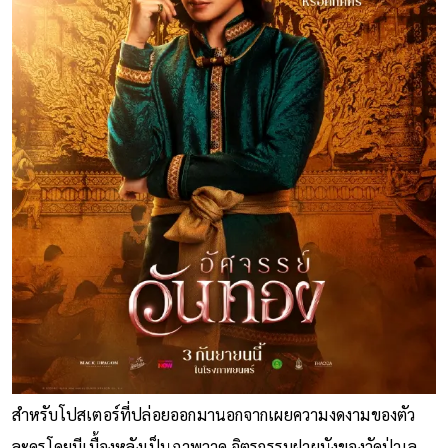
สำหรับโปสเตอร์ที่ปล่อยออกมานอกจากเผยความงดงามของตัว
ละครโดยมีเบื้องหลังเป็นภาพวาด จิตรกรรมฝาผนังของวัดป่าเล