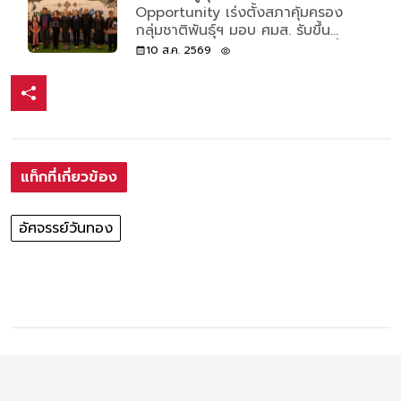
Opportunity เร่งตั้งสภาคุ้มครอง
กลุ่มชาติพันธุ์ฯ มอบ ศมส. รับขึ้น
ทะเบียนกลุ่มชาติพันธุ์ถึง 27 ส.ค.นี้
10 ส.ค. 2569
แท็กที่เกี่ยวข้อง
อัศจรรย์วันทอง