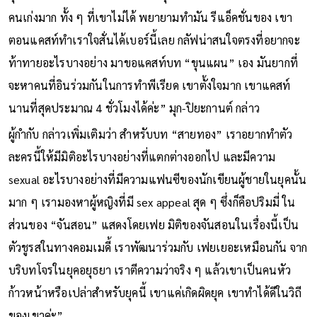
คนเก่งมาก ทั้ง ๆ ที่เขาไม่ได้ พยายามทำมัน รีแอ็คชั่นของ เขา
ตอนแคสท์ทำเราใจสั่นได้เบอร์นี้เลย กลัฟน่าสนใจตรงที่อยากจะ
ท้าทายอะไรบางอย่าง มาขอแคสท์บท “ขุนแผน” เอง มันยากที่
จะหาคนที่อินร่วมกันในการทำพีเรียด เขาตั้งใจมาก เขาแคสท์
นานที่สุดประมาณ 4 ชั่วโมงได้ค่ะ” มุก-ปิยะกานต์ กล่าว
ผู้กำกับ กล่าวเพิ่มเติมว่า สำหรับบท “สายทอง” เราอยากทำตัว
ละครนี้ให้มีมิติอะไรบางอย่างที่แตกต่างออกไป และมีความ
sexual อะไรบางอย่างที่มีความแฟนซีของนักเขียนผู้ชายในยุคนั้น
มาก ๆ เรามองหาผู้หญิงที่มี sex appeal สุด ๆ ซึ่งก็คือปริมมี่ ใน
ส่วนของ “จันสอน” แสดงโดยเฟย มิติของจันสอนในเรื่องนี้เป็น
ตัวชูรสในทางคอมเมดี้ เราพัฒนาร่วมกับ เฟยเยอะเหมือนกัน จาก
บริบทโจรในยุคอยุธยา เราตีความว่าจริง ๆ แล้วเขาเป็นคนหัว
ก้าวหน้าหรือเปล่าสำหรับยุคนี้ เขาแค่เกิดผิดยุค เขาทำได้ดีในวิถี
ของเขาค่ะ”