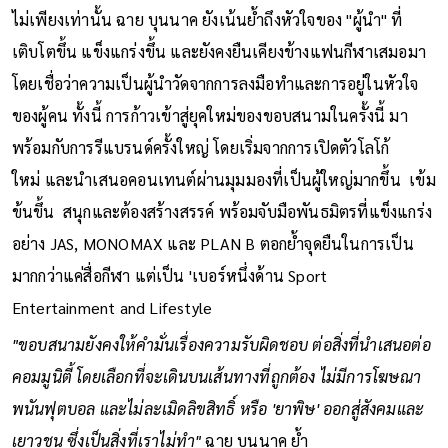
ไม่เพียงเท่านั้น ฉาย บุนนาค ยังเน้นย้ำถึงหัวใจของ "ผู้นำ" ที่
เติบโตขึ้น แข็งแกร่งขึ้น และยังคงยืนเคียงข้างแฟนกีฬาเสมอมา
โดยเชื่อว่าความเป็นผู้นำวัดจากการลงมือทำและการอยู่ในหัวใจ
ของผู้คน ทั้งนี้ การก้าวเข้าสู่ยุคใหม่ของขอบสนามในครั้งนี้ มา
พร้อมกับการรีแบรนด์ครั้งใหญ่ โดยเริ่มจากการเปิดตัวโลโก้
ใหม่ และนำเสนอคอนเทนต์ผ่านมุมมองที่เป็นผู้ใหญ่มากขึ้น เข้ม
ข้นขึ้น สนุกและต้องสร้างสรรค์ พร้อมจับมือพันธมิตรที่แข็งแกร่ง
อย่าง JAS, MONOMAX และ PLAN B ตอกย้ำจุดยืนในการเป็น
มากกว่าแค่สื่อกีฬา แต่เป็น 'เบอร์หนึ่งด้าน Sport
Entertainment and Lifestyle
"ขอบสนามยังคงให้คำมั่นเรื่องความรับผิดชอบ ต่อสิ่งที่นำเสนอต่อ
คอมมูนิตี้ โดยเลือกที่จะเดินบนเส้นทางที่ถูกต้อง ไม่มีการโฆษณา
พนันฟุตบอล และไม่ละเมิดลิขสิทธิ์ หรือ 'ยาพิษ' ออกสู่สังคมและ
เยาวชน ซึ่งเป็นสิ่งที่เราไม่ทำ"
ฉาย บุนนาค ย้ำ