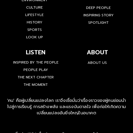
CULTURE
DEEP PEOPLE
LIFESTYLE
INSPIRING STORY
HISTORY
SPOTLIGHT
SPORTS
LOOK UP
LISTEN
ABOUT
INSPIRED BY THE PEOPLE
ABOUT US
PEOPLE PLAY
THE NEXT CHAPTER
THE MOMENT
'คน' คือผู้เปลี่ยนแปลงโลก เราจึงเชื่อมั่นว่าเรื่องราวของผู้คนย่อมนำ
ไปสู่การเรียนรู้ การสร้างพลัง และแรงบันดาลใจ เพื่อก่อให้เกิดความ
เปลี่ยนแปลงอันยิ่งใหญ่ในอนาคต