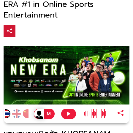
ERA #1 in Online Sports
Entertainment