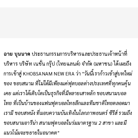
ฉาย บุนนาค
ประธานกรรมการบริหารและประธานเจ้าหน้าที่
บริหาร บริษัท เนชั่น กรุ๊ป (ไทยแลนด์) จำกัด (มหาชน) ได้เผยถึง
การเข้าสู่ KHOBSANAM NEW ERA ว่า "
วันนี้เราก้าวเข้าสู่บทใหม่
ของ ขอบสนาม ที่ไม่ได้มีเพียงแค่ฟุตบอลต่างประเทศที่ทุกคนคุ้น
เคย แต่เราได้เติบโตเป็นธุรกิจที่มีหลายเสาหลัก ขอบสนามบอล
ไทย ที่เป็นบ้านของแฟนฟุตบอลไทยลีกและทีมชาติไทยตลอดมา
เรามี ขอบสหนัง ที่มอบความบันเทิงในโลกภาพยนตร์ ซีรีส์ รวมถึง
ขอบสนามอารีน่า สนามฟุตบอลในร่มมาตรฐาน 2 สาขา และมี
แนวโน้มจะขยายในอนาคต"