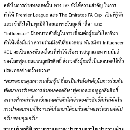
หลักในการถ่ายทอดสดนั้น ทาง JAS ยังให้ความสำคัญ ในการ
ทำให้ Premier League และ The Emirates FA Cup เป็นที่รู้จัก
และเข้าถึงได้ในทุกมิติ โดยเฉพาะในยุคที่ “สื่อ” และ
“Influencer” มีบทบาทสำคัญในการเชื่อมต่อผู้ชมกับโลกกีฬา
ทำให้เชื่อมั่นว่า ความร่วมมือกับสื่อมวลชน พันธมิตร Influencer
KOL จะเป็นแรงขับเคลื่อนที่ทำให้เรื่องราวสนุกและความมันส์
ของโลกฟุตบอลแบบถูกลิขสิทธิ์ ส่งตรงถึงผู้ชมที่เป้นคอบอลได้ทั่ว
ประเทศอย่างกว้างขวาง”
“ผมขอขอบคุณทางเนชั่นกรุ๊ป ที่จะเป็นกำลังสำคัญในการร่วมกัน
พัฒนาการรับชมการถ่ายทอดสดกีฬาฟุตบอลแบบดูถูกลิขสิทธิ์
เพราะสิ่งเหล่านี้จะเป็นแรงผลักดันให้เจ้าของลิขสิทธิ์มีกำลังใจใน
การนำคอนเทนต์กีฬาระดับโลกมาได้ชมกันอย่างแพร่หลายต่อไป
ครับ ขอบคุณครับ"
อานนท์ พรธิติ กรรมการและรองประธานอาวุโส ประธานฝ่าย