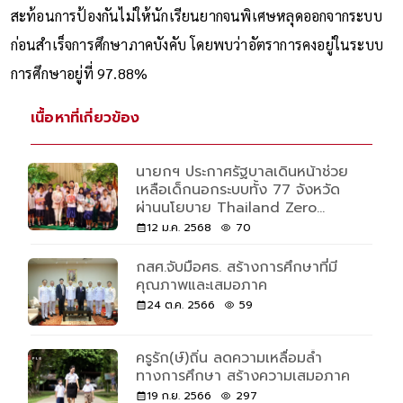
สะท้อนการป้องกันไม่ให้นักเรียนยากจนพิเศษหลุดออกจากระบบ
ก่อนสำเร็จการศึกษาภาคบังคับ โดยพบว่าอัตราการคงอยู่ในระบบ
การศึกษาอยู่ที่ 97.88%
เนื้อหาที่เกี่ยวข้อง
นายกฯ ประกาศรัฐบาลเดินหน้าช่วย
เหลือเด็กนอกระบบทั้ง 77 จังหวัด
ผ่านนโยบาย Thailand Zero
Dropout
12 ม.ค. 2568
70
กสศ.จับมือศธ. สร้างการศึกษาที่มี
คุณภาพและเสมอภาค
24 ต.ค. 2566
59
ครูรัก(ษ์)ถิ่น ลดความเหลื่อมล้ำ
ทางการศึกษา สร้างความเสมอภาค
19 ก.ย. 2566
297