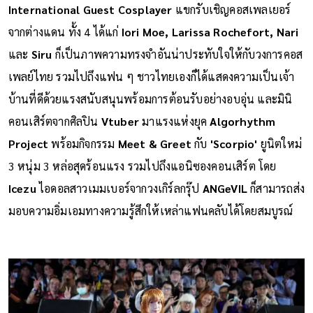
International Guest Cosplayer
แขกรับเชิญคอสเพลเยอร์
จากต่างแดน ทั้ง 4 ได้แก่
Iori Moe, Larissa Rochefort, Nari
และ
Siru
ก็เป็นภาพความทรงจำอันน่าประทับใจให้กับวงการคอส
เพลย์ไทย รวมไปถึงแฟน ๆ ชาวไทยเองก็ได้แสดงความเป็นเจ้า
บ้านที่ดีด้วยแรงสนับสนุนพร้อมการต้อนรับอย่างอบอุ่น และมินิ
คอนเสิร์ตจากศิลปิน
Vtuber
มาแรงแห่งยุค
Algorhythm
Project
พร้อมกิจกรรม
Meet & Greet
กับ
'Scorpio'
ยูนิตใหม่
3 หนุ่ม 3 หล่อสุดร้อนแรง รวมไปถึงแอนิซองคอนเสิร์ต โดย
Icezu
ไอดอลสาวเมมเบอร์จากวงเกิร์ลกรุ๊ป
ANGeVIL
ก็สามารถส่ง
มอบความอิ่มเอมทางความรู้สึกให้เหล่าแฟนคลับได้โดยสมบูรณ์