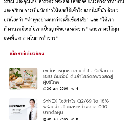
วรรณ และคุณไอซ์ สารวัตร ที่จะคอยให้ข้อคิด แนวทางการทำงาน
และอธิบายการเป็นนักข่าวให้หยกได้เข้าใจ แบบไม่ชี้นำ ด้วย 2
ประโยคว่า “ทำทุกอย่างจนกว่าจะสิ้นข้อสงสัย” และ “ให้เรา
ทำงานเหมือนกับเราเป็นญาติของแหล่งข่าว” และเราจะได้มุม
มองที่แตกต่างในการทำข่าว”
เนื้อหาที่เกี่ยวข้อง
เซเว่นฯ หนุนชาวสวนลำไย รับซื้อกว่า
830 ตันต่อปี ดันลำไยอีดอพวงสดสู่
ผู้บริโภค
06 ส.ค. 2569
4
SYNEX โชว์กำไร Q2/69 โต 18%
พร้อมจ่ายปันผลระหว่างกาล 0.10
บาทต่อหุ้น
06 ส.ค. 2569
6