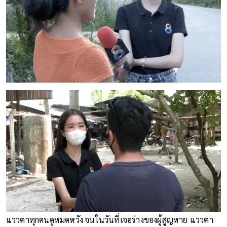
แววตาทุกคนดูหมดหวัง จนในวันที่เจอร่างของผู้สูญหาย แววตา