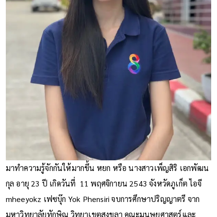
มาทำความรู้จักกันให้มากขึ้น หยก หรือ นางสาวเพ็ญสิริ เอกพัฒน
กุล อายุ 23 ปี เกิดวันที่ 11 พฤศจิกายน 2543 จังหวัดภูเก็ต ไอจี
mheeyokz เฟซบุ๊ก Yok Phensiri จบการศึกษาปริญญาตรี จาก
มหาวิทยาลัยทักษิณ วิทยาเขตสงขลา คณะมนุษยศาสตร์และ