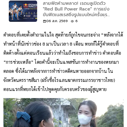
สายฟิตห้ามพลาด! เรดบลูเปิดตัว
"Red Bull Power Race" การแข่ง
ขันฟิตเนสเรสซิ่งรูปแบบใหม่ครั้งแรก
ของโลก เปิดรับแค่ 500 คนเท่านั้น
06 ส.ค. 2569
6
คำตอบที่เคยตั้งคำถามในใจ สุดท้ายก็ถูกไขจนกระจ่าง “หลังจากได้
ทำหน้าที่นักข่าวช่อง 8 มาเป็นเวลา 8 เดือน หยกก็ได้รู้คำตอบที่
ติดค้างตั้งแต่ตอนเรียนแล้วว่าทำไมถึงชอบการทำข่าว คำตอบคือ
“การช่วยเหลือ” โดยคำนี้จะเป็นแพสชันการทำงานของหยกมา
ตลอด ซึ่งได้มาหลังจากการทำข่าวคดีคนหายออกจากบ้าน ใน
จังหวัดนครราชสีมา (ฝรั่งชื่อโรแลนฆาตกรรมภรรยาชาวไทย)
ตอนแรกที่หยกได้เข้าไปพูดคุยกับครอบครัวของผู้สูญหาย