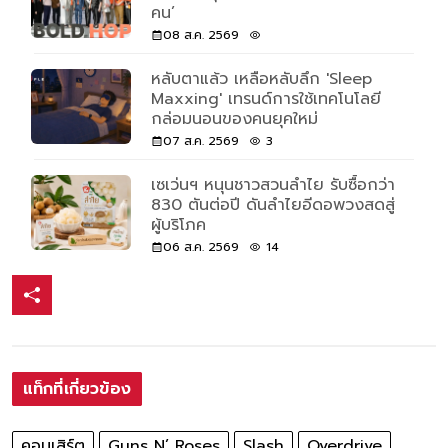
คน’
08 ส.ค. 2569
หลับตาแล้ว เหลือหลับลึก 'Sleep
Maxxing' เทรนด์การใช้เทคโนโลยี
กล่อมนอนของคนยุคใหม่
07 ส.ค. 2569
3
เซเว่นฯ หนุนชาวสวนลำไย รับซื้อกว่า
830 ตันต่อปี ดันลำไยอีดอพวงสดสู่
ผู้บริโภค
06 ส.ค. 2569
14
แท็กที่เกี่ยวข้อง
คอนเสิร์ต
Guns N’ Roses
Slash
Overdrive