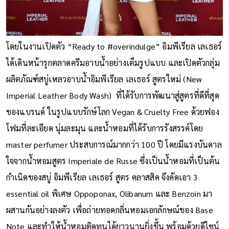
โดยในงานเปิดตัว “Ready to #overindulge” อิมพีเรียล เลเธอร์
ได้เดินหน้ารุกตลาดครีมอาบน้ำอย่างเต็มรูปแบบ และเปิดตัวกลุ่ม
ผลิตภัณฑ์สบู่เหลวอาบน้ำอิมพีเรียล เลเธอร์ สูตรใหม่ (New
Imperial Leather Body Wash) ที่ได้รับการพัฒนาสู่สูตรที่ดีที่สุด
ของแบรนด์ ในรูปแบบรักษ์โลก Vegan & Cruelty Free ด้วยฟอง
โฟมที่ละเอียด นุ่มละมุน และน้ำหอมที่ได้รับการรังสรรค์โดย
master perfumer ประสบการณ์มากกว่า 100 ปี โดยมีแรงบันดาล
ใจจากน้ำหอมสูตร Imperiale de Russe ซึ่งเป็นน้ำหอมที่เป็นต้น
กำเนิดของสบู่ อิมพีเรียล เลเธอร์ สูตร คลาสสิค จึงคัดเอา 3
essential oil พิเศษ Oppoponax, Olibanum และ Benzoin มา
ผสานกันอย่างลงตัว เพื่อถ่ายทอดกลิ่นหอมเอกลักษณ์ของ Base
Note และทำให้น้ำหอมติดทนได้ยาวนานยิ่งขึ้น พร้อมด้วยดีไซน์