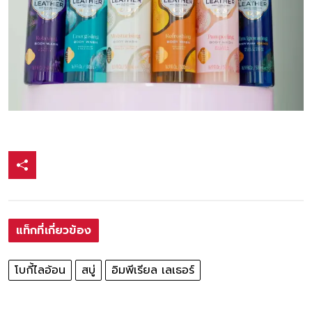
แท็กที่เกี่ยวข้อง
โบกี้ไลอ้อน
สบู่
อิมพีเรียล เลเธอร์