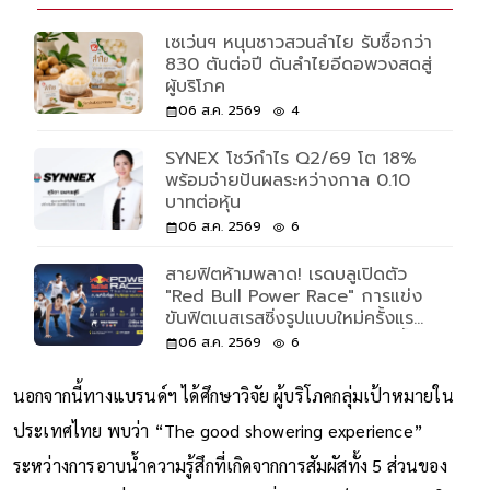
เซเว่นฯ หนุนชาวสวนลำไย รับซื้อกว่า
830 ตันต่อปี ดันลำไยอีดอพวงสดสู่
ผู้บริโภค
06 ส.ค. 2569
4
SYNEX โชว์กำไร Q2/69 โต 18%
พร้อมจ่ายปันผลระหว่างกาล 0.10
บาทต่อหุ้น
06 ส.ค. 2569
6
สายฟิตห้ามพลาด! เรดบลูเปิดตัว
"Red Bull Power Race" การแข่ง
ขันฟิตเนสเรสซิ่งรูปแบบใหม่ครั้งแรก
ของโลก เปิดรับแค่ 500 คนเท่านั้น
06 ส.ค. 2569
6
นอกจากนี้ทางแบรนด์ฯ ได้ศึกษาวิจัย ผู้บริโภคกลุ่มเป้าหมายใน
ประเทศไทย พบว่า “The good showering experience”
ระหว่างการอาบน้ำความรู้สึกที่เกิดจากการสัมผัสทั้ง 5 ส่วนของ