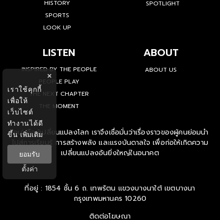
HISTORY
SPOTLIGHT
SPORTS
LOOK UP
LISTEN
ABOUT
INSPIRED BY THE PEOPLE
ABOUT US
×
PEOPLE PLAY
เราใช้คุกกี้
THE NEXT CHAPTER
เพื่อให้
THE MOMENT
เว็บไซต์
ทำงานได้ดี
'คน' คือผู้เปลี่ยนแปลงโลก เราจึงเชื่อมั่นว่าเรื่องราวของผู้คนย่อมนำ
ขึ้น
เพิ่มเติม
ไปสู่การเรียนรู้ การสร้างพลัง และแรงบันดาลใจ เพื่อก่อให้เกิดความ
เปลี่ยนแปลงอันยิ่งใหญ่ในอนาคต
ยอมรับ
ตั้งค่า
ที่อยู่ : 1854 ชั้น 6 ถ. เทพรัตน แขวงบางนาใต้ เขตบางนา
กรุงเทพมหานคร 10260
ติดต่อโฆษณา