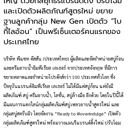
ใหญ่ ด้วยกลยุทธ์รีแบรนด์ดิ้ง ปรับโฉม
และเปิดตัวผลิตภัณฑ์สูตรใหม่ ขยาย
ฐานลูกค้ากลุ่ม New Gen เปิดตัว “โบ
กี้ไลอ้อน” เป็นพรีเซ็นเตอร์คนแรกของ
ประเทศไทย
บริษัท พีแซท คัสสัน (ประเทศไทย) ผู้ผลิตและจัดจำหน่ายสบู่ก้อน
และครีมอาบน้ำอิมพีเรียล เลเธอร์ จากประเทศอังกฤษ ที่มีการ
ขยายตลาดและจำหน่ายโปรดักส์กว่า 100 ประเทศทั่วโลก ซึ่ง
ปัจจุบันแบรนด์อิมพีเรียล เลเธอร์ ไม่ได้มีแค่สบู่ก้อน แต่ยังมี
ผลิตภัณฑ์ สบู่-ครีมอาบน้ำ, โลชั่น, สบู่ล้างมือ อีกด้วย โดยในปีนี้ได้
มีแผนการแตกไลน์กลุ่มผลิตภัณฑ์สบู่เหลวอาบน้ำสูตรใหม่ และ
กลุ่มสบู่สครับผิว โดยจัดงาน “Ready to #overindulge” เปิดตัว
กลุ่มผลิตภัณฑ์สูตรใหม่ พร้อมวางแผนรีแบรนด์ดิ้งใหม่ ปรับโฉม