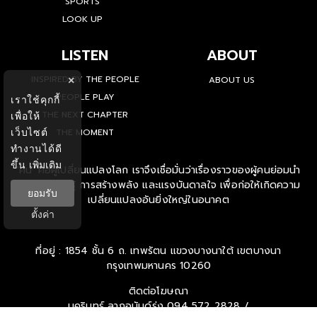
SPORTS
LOOK UP
LISTEN
ABOUT
INSPIRED BY THE PEOPLE
ABOUT US
×
PEOPLE PLAY
เราใช้คุกกี้
THE NEXT CHAPTER
เพื่อให้
เว็บไซต์
THE MOMENT
ทำงานได้ดี
ขึ้น
เพิ่มเติม
'คน' คือผู้เปลี่ยนแปลงโลก เราจึงเชื่อมั่นว่าเรื่องราวของผู้คนย่อมนำ
ไปสู่การเรียนรู้ การสร้างพลัง และแรงบันดาลใจ เพื่อก่อให้เกิดความ
ยอมรับ
เปลี่ยนแปลงอันยิ่งใหญ่ในอนาคต
ตั้งค่า
ที่อยู่ : 1854 ชั้น 6 ถ. เทพรัตน แขวงบางนาใต้ เขตบางนา
กรุงเทพมหานคร 10260
ติดต่อโฆษณา
นครินทร์ ลาภอนันด์รุ่ง
094 572 2828 /