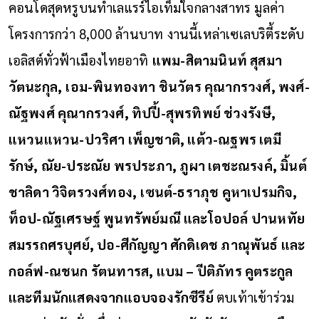
คอนโดสุดหรูบนทำเลแรร์ไอเท็มใจกลางสาทร มูลค่า
โครงการกว่า 8,000 ล้านบาท งานนี้เหล่าเซเลบริตี้ระดับ
เอลิสต์ทั่วฟ้าเมืองไทยอาทิ
แพม-สิตามนินท์ สุสมา
วัตนะกุล,
เอม-พินทองทา ชินวัตร คุณากรวงศ์, พงศ์-
ณัฐพงศ์ คุณากรวงศ์, ทิปปี้-สุพรทิพย์ ช่วงรังษี,
แหวนแหวน-ปวริศา เพ็ญชาติ, แต้ว-ณฐพร เตมี
รักษ์, ณัย-ประณัย พรประภา, ภูผา เตชะณรงค์, มิ้นต์
ชาลิดา วิจิตรวงศ์ทอง,
เซนต์-ธราภุช คูหาเปรมกิจ,
ท็อป-ณัฐเศรษฐ์ พูนทรัพย์มณี และโอปอล์ ปานหทัย
สมรรถศรบุศย์, ปอ-ศีกัญญา ศักดิเดช ภาณุพันธ์ และ
กอล์ฟ-ณชนก รัตนทารส, แบม – ปีติภัทร คูตระกูล
และทีมนักแสดงจากแอบจองรักซีรีย์
ตบเท้าเข้าร่วม