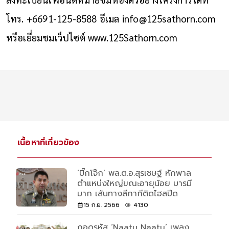
โทร. +6691-125-8588 อีเมล
info@125sathorn.com
หรือเยี่ยมชมเว็ปไซต์
www.125Sathorn.com
เนื้อหาที่เกี่ยวข้อง
‘บิ๊กโจ๊ก’ พล.ต.อ.สุรเชษฐ์ หักพาล
ตำแหน่งใหญ่ขณะอายุน้อย บารมี
มาก เส้นทางสีกากีติดไฮสปีด
15 ก.ย. 2566
4130
ถอดรหัส ‘Naatu Naatu’ เพลง