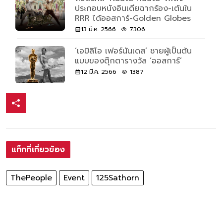
ประกอบหนังอินเดียฉากร้อง-เต้นใน
RRR ได้ออสการ์-Golden Globes
13 มี.ค. 2566
7306
‘เอมิลิโอ เฟอร์นันเดส’ ชายผู้เป็นต้น
แบบของตุ๊กตารางวัล ‘ออสการ์’
12 มี.ค. 2566
1387
แท็กที่เกี่ยวข้อง
ThePeople
Event
125Sathorn