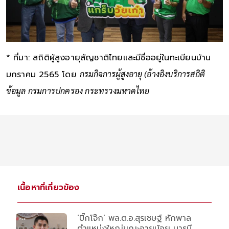
* ที่มา: สถิติผู้สูงอายุสัญชาติไทยและมีชื่ออยู่ในทะเบียนบ้าน
มกราคม 2565 โดย
กรมกิจการผู้สูงอายุ
(อ้างอิงบริการสถิติ
ข้อมูล กรมการปกครอง กระทรวงมหาดไทย
เนื้อหาที่เกี่ยวข้อง
‘บิ๊กโจ๊ก’ พล.ต.อ.สุรเชษฐ์ หักพาล
ตำแหน่งใหญ่ขณะอายุน้อย บารมี