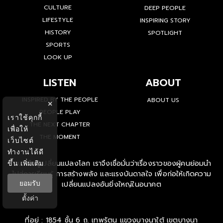
CULTURE
DEEP PEOPLE
LIFESTYLE
INSPIRING STORY
HISTORY
SPOTLIGHT
SPORTS
LOOK UP
LISTEN
ABOUT
INSPIRED BY THE PEOPLE
ABOUT US
×
PEOPLE PLAY
เราใช้คุกกี้
THE NEXT CHAPTER
เพื่อให้
THE MOMENT
เว็บไซต์
ทำงานได้ดี
ขึ้น
เพิ่มเติม
'คน' คือผู้เปลี่ยนแปลงโลก เราจึงเชื่อมั่นว่าเรื่องราวของผู้คนย่อมนำ
ไปสู่การเรียนรู้ การสร้างพลัง และแรงบันดาลใจ เพื่อก่อให้เกิดความ
ยอมรับ
เปลี่ยนแปลงอันยิ่งใหญ่ในอนาคต
ตั้งค่า
ที่อยู่ : 1854 ชั้น 6 ถ. เทพรัตน แขวงบางนาใต้ เขตบางนา