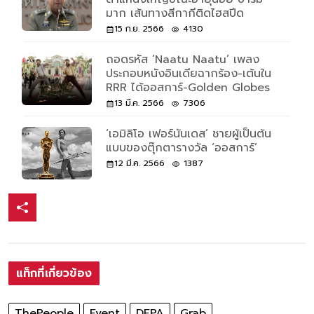
มาก เส้นทางสีกากีติดไฮสปีด
15 ก.ย. 2566
4130
ถอดรหัส ‘Naatu Naatu’ เพลง
ประกอบหนังอินเดียฉากร้อง-เต้นใน
RRR ได้ออสการ์-Golden Globes
13 มี.ค. 2566
7306
‘เอมิลิโอ เฟอร์นันเดส’ ชายผู้เป็นต้น
แบบของตุ๊กตารางวัล ‘ออสการ์’
12 มี.ค. 2566
1387
แท็กที่เกี่ยวข้อง
ThePeople
Event
DEPA
Grab