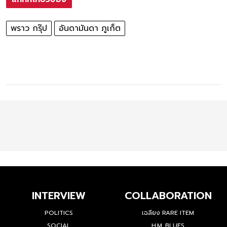
พราว กรุ๊ป
อันดามันดา ภูเก็ต
INTERVIEW
COLLABORATION
POLITICS
เฉลียง RARE ITEM
SOCIAL
H.M. BLUES