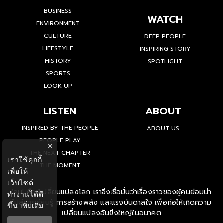
BUSINESS
WATCH
ENVIRONMENT
CULTURE
DEEP PEOPLE
LIFESTYLE
INSPIRING STORY
HISTORY
SPOTLIGHT
SPORTS
LOOK UP
LISTEN
ABOUT
INSPIRED BY THE PEOPLE
ABOUT US
PEOPLE PLAY
×
THE NEXT CHAPTER
เราใช้คุกกี้
THE MOMENT
เพื่อให้
เว็บไซต์
'คน' คือผู้เปลี่ยนแปลงโลก เราจึงเชื่อมั่นว่าเรื่องราวของผู้คนย่อมนำ
ทำงานได้ดี
ไปสู่การเรียนรู้ การสร้างพลัง และแรงบันดาลใจ เพื่อก่อให้เกิดความ
ขึ้น
เพิ่มเติม
เปลี่ยนแปลงอันยิ่งใหญ่ในอนาคต