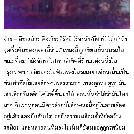
จ๋าย – อิชณน์กร พึ่งเกียรติรัศมี (ร้องนำ/กีตาร์) ได้เล่าถึง
จุดเริ่มต้นของเพลงนี้ว่า…
“
เพลงนี้ถูกเขียนขึ้นบนรถใน
ขณะที่ผมกำลังขับรถไปซาวด์เช็คที่ร้านแห่งหนึ่งใน
กรุงเทพฯ ปกติผมจะไม่ฟังเพลงในรถเลย แต่ช่วงนั้นเป็น
ช่วงทำอัลบั้มเลยศึกษาเพลงสามช่า เพลงลูกทุ่ง ยูทูปมัน
เลยเลือกรันคลิปโคโยตี้ขึ้นมาให้ ตอนนั้นจำได้ว่ามันไทย
มาก ซึ่งเราทุกคนมีซาวด์รถบั๊มลักษณะนี้อยู่ในสายเลือด
อยู่แล้ว และมันดันบ่งบอกถึงความเหลือมล้ำที่ก่อสร้าง
รสนิยม และหลายคนที่มองไม่เห็นก็ยังเผลอดูถูกรสนิยม