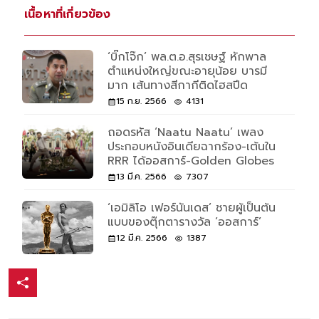
เนื้อหาที่เกี่ยวข้อง
‘บิ๊กโจ๊ก’ พล.ต.อ.สุรเชษฐ์ หักพาล
ตำแหน่งใหญ่ขณะอายุน้อย บารมี
มาก เส้นทางสีกากีติดไฮสปีด
15 ก.ย. 2566
4131
ถอดรหัส ‘Naatu Naatu’ เพลง
ประกอบหนังอินเดียฉากร้อง-เต้นใน
RRR ได้ออสการ์-Golden Globes
13 มี.ค. 2566
7307
‘เอมิลิโอ เฟอร์นันเดส’ ชายผู้เป็นต้น
แบบของตุ๊กตารางวัล ‘ออสการ์’
12 มี.ค. 2566
1387