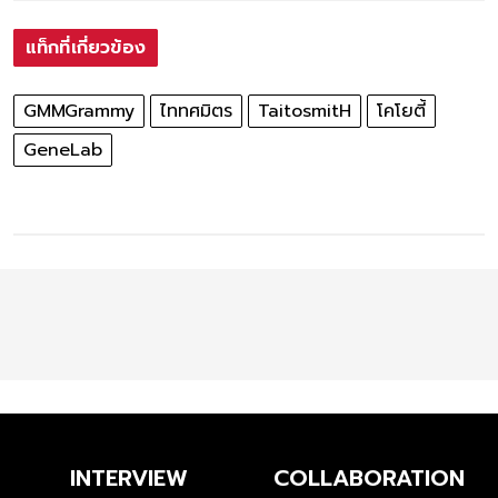
แท็กที่เกี่ยวข้อง
GMMGrammy
ไททศมิตร
TaitosmitH
โคโยตี้
GeneLab
INTERVIEW
COLLABORATION