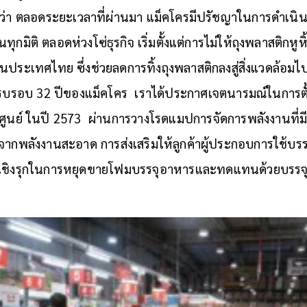
วว่า ตลอดระยะเวลาที่ผ่านมา แม็คโครมีปรัชญาในการดำเนิน
ุกมิติ ตลอดห่วงโซ่ธุรกิจ เริ่มตั้งแต่การไม่ให้ถุงพลาสติกหูห
นประเทศไทย ซึ่งช่วยลดการทิ้งถุงพลาสติกลงสู่สิ่งแวดล้อมไป
ะครบรอบ 32 ปีของแม็คโคร เราได้ประกาศเจตนารมณ์ในการตั
นศูนย์ ในปี 2573 ผ่านการวางโรดแมปการจัดการพลังงานที่
ากพลังงานสะอาด การส่งเสริมให้ลูกค้าผู้ประกอบการใช้บรรจุ
ผนเชิงรุกในการหยุดขายโฟมบรรจุอาหารและทดแทนด้วยบรรจ