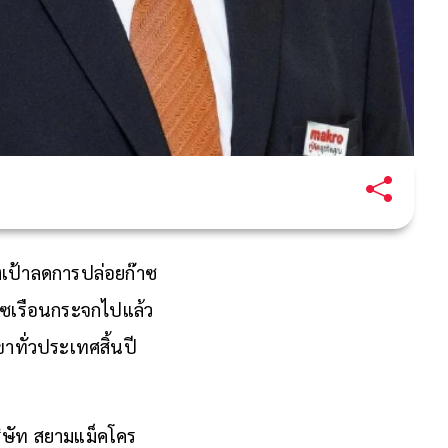
งเป้าลดการปล่อยก๊าซ
๊าซเรือนกระจกไปแล้ว
าทั่วประเทศสิ้นปี
ริษัท สยามแม็คโคร