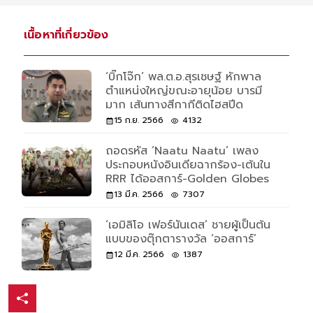
เนื้อหาที่เกี่ยวข้อง
‘บิ๊กโจ๊ก’ พล.ต.อ.สุรเชษฐ์ หักพาล
ตำแหน่งใหญ่ขณะอายุน้อย บารมี
มาก เส้นทางสีกากีติดไฮสปีด
15 ก.ย. 2566
4132
ถอดรหัส ‘Naatu Naatu’ เพลง
ประกอบหนังอินเดียฉากร้อง-เต้นใน
RRR ได้ออสการ์-Golden Globes
13 มี.ค. 2566
7307
‘เอมิลิโอ เฟอร์นันเดส’ ชายผู้เป็นต้น
แบบของตุ๊กตารางวัล ‘ออสการ์’
12 มี.ค. 2566
1387