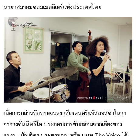
นายกสมาคมซอมเมอลิเยร์แห่งประเทศไทย
เมื่อการกล่าวทักทายจบลง เสียงดนตรีแจ๊สบอสซาโนวา
จากวงซันนีทรีโอ ประกอบการขับกล่อมจากเสียงของ
แนท - บัณฑิตา ประชามอญ หรือ แนท The Voice ได้