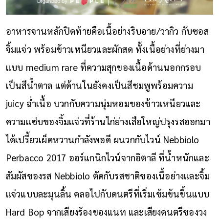
อาหารจานหลักปิดท้ายคือเนื้อย่างริบอาย/วากิว กับซอส
จิ้มแจ่ว พร้อมข้าวเหนียวและผักสด ทั้งเนื้อย่างที่ย่างมา
แบบ medium rare ที่ความสุกของเนื้อด้านนอกกรอบ
เป็นสีน้ำตาล แต่ด้านในยังคงเป็นสีชมพูพร้อมความ
juicy ฉ่ำเนื้อ บวกกับความนุ่มหอมของข้าวเหนียวและ
ความแซ่บของจิ้มแจ่วที่ร้านไก่ย่างเสือใหญ่ปรุงรสออกมา
ได้เปรี้ยวเผ็ดหวานกำลังพอดี ผนวกกับไวน์ Nebbiolo
Perbacco 2017 ออร์แกนิกไวน์จากอิตาลี ที่น้ำหนักและ
สัมผัสของรส Nebbiolo ตัดกับรสชาติของเนื้อย่างและจิ้ม
แจ่วแบบละมุนลิ้น คลอไปกับดนตรีที่เริ่มเข้มข้นขึ้นแบบ
Hard Bop จากเสียงร้องของแนท และเสียงดนตรีของวง