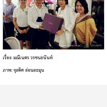
เรื่อง: มณีเนตร วรชนะนันท์
ภาพ: จุลดิศ อ่อนละมุน