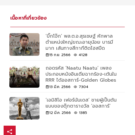
เนื้อหาที่เกี่ยวข้อง
‘บิ๊กโจ๊ก’ พล.ต.อ.สุรเชษฐ์ หักพาล
ตำแหน่งใหญ่ขณะอายุน้อย บารมี
มาก เส้นทางสีกากีติดไฮสปีด
15 ก.ย. 2566
4128
ถอดรหัส ‘Naatu Naatu’ เพลง
ประกอบหนังอินเดียฉากร้อง-เต้นใน
RRR ได้ออสการ์-Golden Globes
13 มี.ค. 2566
7304
‘เอมิลิโอ เฟอร์นันเดส’ ชายผู้เป็นต้น
แบบของตุ๊กตารางวัล ‘ออสการ์’
12 มี.ค. 2566
1385