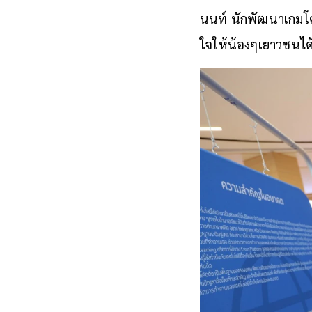
นนท์ นักพัฒนาเกมโค้
ใจให้น้องๆเยาวชนได