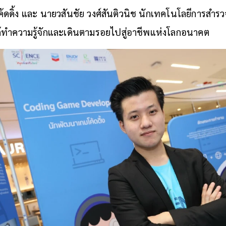
ดดิ้ง และ นายวสันชัย วงศ์สันติวนิช นักเทคโนโลยีการสำร
้ทำความรู้จักและเดินตามรอยไปสู่อาชีพแห่งโลกอนาคต