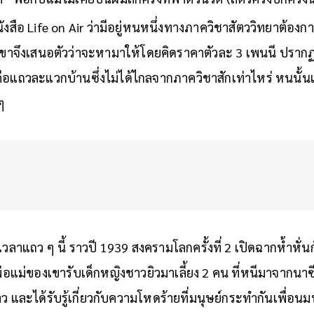
่ “พ่อกับแม่ไม่เคยบ่นผมสักครั้งที่พาตัวนิวต์ (สัตว์ครึ่งบกครึ่
ังสือ Life on Air ว่ามีอยู่หนหนึ่งทางภาควิชาสัตววิทยาต้องการ
าจึงเสนอตัวว่าจะหามาให้โดยคิดราคาตัวละ 3 เพนนี ปรากฏว
็คือแถวละแวกบ้านซึ่งไม่ได้ไกลจากภาควิชาสักเท่าไหร่ หนนั้นเ
 ๆ
เวลาแถว ๆ นี้ ราวปี 1939 สงครามโลกครั้งที่ 2 เปิดฉากห้ำหั่น
ง พ่อแม่ของเขารับเด็กหญิงชาวยิวมาเลี้ยง 2 คน ที่หนีมาจากนา