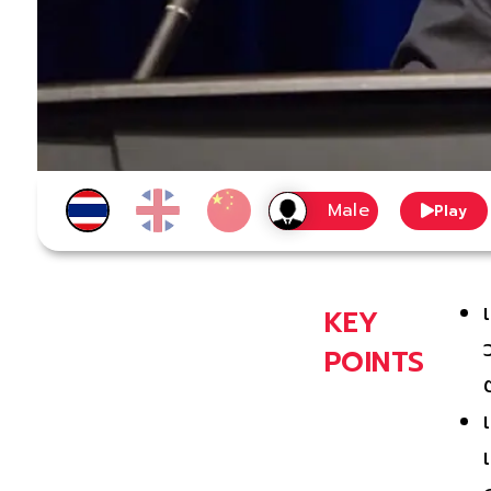
Play
KEY
POINTS