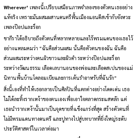
2001 ที่มาพร้อมกับซิงเกิลฮิตถล่มทลายอย่าง
‘Whenever,
Wherever’
เพลงนี้เปรียบเสมือนภาพจำลองของตัวตนเธออย่าง
แท้จริง เพราะมันผสมผสานดนตรีพื้นเมืองแอนดีสเข้ากับจังหวะ
เพลงป๊อปและร็อก
ชากีราได้อธิบายถึงตัวตนที่หลากหลายและไร้พรมแดนของเธอไว้
อย่างแหลมคมว่า “ฉันคือส่วนผสม นั่นคือตัวตนของฉัน ฉันคือ
ส่วนผสมระหว่างคนผิวขาวและผิวดำ ระหว่างป๊อปและร็อก
ระหว่างวัฒนธรรม เลือดเลบานอนของพ่อและเลือดสเปนของแม่
นิทานพื้นบ้านโคลอมเบียและการเต้นรำอาหรับที่ฉันรัก”
สิ่งนี้เองที่ทำให้เธอกลายเป็นศิลปินที่แตกต่างอย่างโดดเด่น เธอ
ไม่ได้ละทิ้งรากเหง้าของตนเองเพื่อเอาใจตลาดกระแสหลัก แต่
เธอนำรากเหง้านั้นมาเป็นจุดขายที่แข็งแกร่งที่สุด สร้างตัวตนที่
ไม่มีพรมแดนทางดนตรี และปูทางไปสู่บทบาทที่ยิ่งใหญ่ระดับ
ประวัติศาสตร์ในเวลาต่อมา