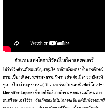
ตัวแทนแห่งโลกาภิวัตน์ในกีฬาและดนตรี
ไม่ว่าชีวิตส่วนตัวจะเผชิญมรสุมใด ชากีรายังคงตอกย้ำภาพลักษณ์
ความเป็น
‘เสียงประจำมหกรรมกีฬา’
อย่างต่อเนื่อง รวมถึงเวที
ซูเปอร์โบวล์ (Super Bowl) ปี 2020 ร่วมกับ
‘เจนนิเฟอร์ โลเปซ’
(Jennifer Lopez)
ซึ่งเธอได้อธิบายถึงการหลอมรวมตัวตนทาง
ดนตรีของเธอไว้ว่า
“ฉันเกิดและโตในโคลอมเบีย แต่ฉันฟังวงดนตรี