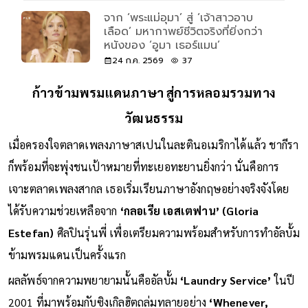
จาก ‘พระแม่อุมา’ สู่ ‘เจ้าสาวอาบ
เลือด’ มหากาพย์ชีวิตจริงที่ยิ่งกว่า
หนังของ ‘อูมา เธอร์แมน’
24 ก.ค. 2569
37
ก้าวข้ามพรมแดนภาษา สู่การหลอมรวมทาง
วัฒนธรรม
เมื่อครองใจตลาดเพลงภาษาสเปนในละตินอเมริกาได้แล้ว ชากีรา
ก็พร้อมที่จะพุ่งชนเป้าหมายที่ทะเยอทะยานยิ่งกว่า นั่นคือการ
เจาะตลาดเพลงสากล เธอเริ่มเรียนภาษาอังกฤษอย่างจริงจังโดย
ได้รับความช่วยเหลือจาก
‘กลอเรีย เอสเตฟาน’ (Gloria
Estefan)
ศิลปินรุ่นพี่ เพื่อเตรียมความพร้อมสำหรับการทำอัลบั้ม
ข้ามพรมแดนเป็นครั้งแรก
ผลลัพธ์จากความพยายามนั้นคืออัลบั้ม
‘Laundry Service’
ในปี