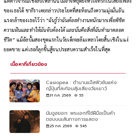
แต่คำวิจารณ์เชิงลบเหล่านั้นไม่อาจหยุดยั้งหัวใจที่รักในเสียงเพลง
ของเธอได้ ชากีราเคยกล่าวประโยคที่สะท้อนถึงความมุ่งมั่นอัน
แรงกล้าของเธอไว้ว่า
“ฉันรู้ว่าฉันต้องทำงานหนักมากเพื่อพิชิต
ความฝันและทำให้มันจับต้องได้ และนั่นคือสิ่งที่ฉันทำมาตลอด
ชีวิต”
แม้อัลบั้มสองชุดแรกในวัยเด็กจะล้มเหลวโดยสิ้นเชิงในแง่
ยอดขาย แต่เธอก็ลุกขึ้นสู้จนประสบความสำเร็จในที่สุด
เนื้อหาที่เกี่ยวข้อง
Casiopea : ตำนานแจ๊สฟิวชันแห่ง
ญี่ปุ่นที่สะท้อนสุ้มเสียงวัยเยาว์
31 ก.ค. 2569
55
นัมจูฮยอก: พระเอกที่ใช้ฝีมือเป็นคำ
ตอบบนเส้นทางการแสดง
25 ก.ค. 2569
545