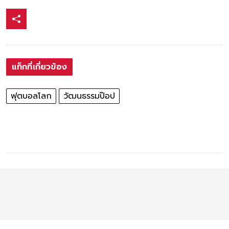
แท็กที่เกี่ยวข้อง
ฟุตบอลโลก
วัฒนธรรมป๊อป