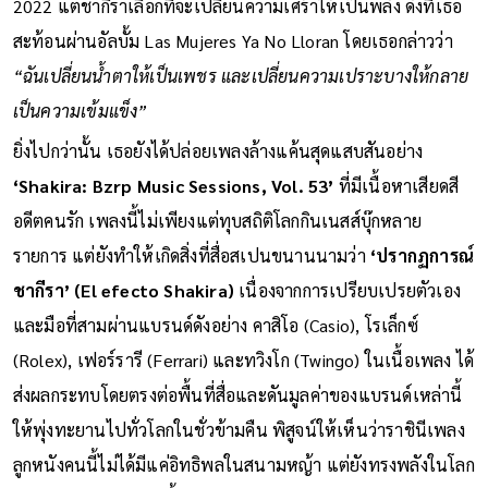
2022 แต่ชากีราเลือกที่จะเปลี่ยนความเศร้าให้เป็นพลัง ดังที่เธอ
สะท้อนผ่านอัลบั้ม Las Mujeres Ya No Lloran โดยเธอกล่าวว่า
“ฉันเปลี่ยนน้ำตาให้เป็นเพชร และเปลี่ยนความเปราะบางให้กลาย
เป็นความเข้มแข็ง”
ยิ่งไปกว่านั้น เธอยังได้ปล่อยเพลงล้างแค้นสุดแสบสันอย่าง
‘Shakira: Bzrp Music Sessions, Vol. 53’
ที่มีเนื้อหาเสียดสี
อดีตคนรัก เพลงนี้ไม่เพียงแต่ทุบสถิติโลกกินเนสส์บุ๊กหลาย
รายการ แต่ยังทำให้เกิดสิ่งที่สื่อสเปนขนานนามว่า
‘ปรากฏการณ์
ชากีรา’ (El efecto Shakira)
เนื่องจากการเปรียบเปรยตัวเอง
และมือที่สามผ่านแบรนด์ดังอย่าง คาสิโอ (Casio), โรเล็กซ์
(Rolex), เฟอร์รารี (Ferrari) และทวิงโก (Twingo) ในเนื้อเพลง ได้
ส่งผลกระทบโดยตรงต่อพื้นที่สื่อและดันมูลค่าของแบรนด์เหล่านี้
ให้พุ่งทะยานไปทั่วโลกในชั่วข้ามคืน พิสูจน์ให้เห็นว่าราชินีเพลง