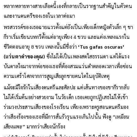
เชื้อสายเลบานอนจากฝั่งพ่อและเชื้อสายสเปนจากฝั่งแม่ ซึ่งความ
หลากหลายทางสายเลือดนี้เองที่กลายเป็นรากฐานสำคัญในตัวตน
และงานดนตรีของเธอในเวลาต่อมา
พรสวรรค์ของเธอฉายแววตั้งแต่ยังเป็นเพียงเด็กหญิงตัวเล็ก ๆ ชา
กีราเริ่มเขียนบทกวีตั้งแต่อายุเพียง 4 ขวบ และแต่งเพลงแรกใน
ชีวิตตอนอายุ 8 ขวบ เพลงนั้นมีชื่อว่า
‘Tus gafas oscuras’
(แว่นตาดำของคุณ)
ซึ่งไม่ได้เป็นเพลงสดใสธรรมดา แต่ได้แรง
บันดาลใจมาจากพ่อของเธอที่ต้องสวมแว่นดำตลอดเวลาเพื่อซ่อน
ความเศร้าโศกจากการสูญเสียลูกชายคนโตในอุบัติเหตุ
แม้จะมีใจรักในเสียงดนตรีและศิลปะ แต่เส้นทางของชากีรากลับ
ไม่ได้เริ่มต้นอย่างสวยงาม ในวัยเด็ก เธอเคยถูกปฏิเสธไม่ให้เข้า
ร่วมวงประสานเสียงของโรงเรียน เพียงเพราะครูสอนดนตรีมอง
ว่าเสียงร้องของเธอที่มีการสั่นรัวรุนแรงเกินไปนั้น ฟังดู
“เหมือน
เสียงแพะ”
มากกว่าเสียงนักร้อง