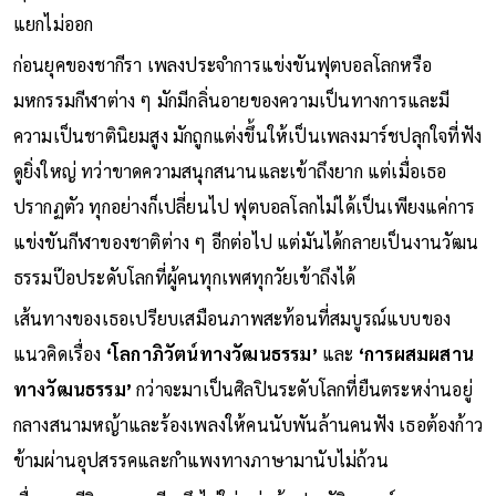
ฟุตบอลและจังหวะดนตรีของโลกหลอมรวมเป็นหนึ่งเดียวกันอย่าง
แยกไม่ออก
ก่อนยุคของชากีรา เพลงประจำการแข่งขันฟุตบอลโลกหรือ
มหกรรมกีฬาต่าง ๆ มักมีกลิ่นอายของความเป็นทางการและมี
ความเป็นชาตินิยมสูง มักถูกแต่งขึ้นให้เป็นเพลงมาร์ชปลุกใจที่ฟัง
ดูยิ่งใหญ่ ทว่าขาดความสนุกสนานและเข้าถึงยาก แต่เมื่อเธอ
ปรากฏตัว ทุกอย่างก็เปลี่ยนไป ฟุตบอลโลกไม่ได้เป็นเพียงแค่การ
แข่งขันกีฬาของชาติต่าง ๆ อีกต่อไป แต่มันได้กลายเป็นงานวัฒน
ธรรมป๊อประดับโลกที่ผู้คนทุกเพศทุกวัยเข้าถึงได้
เส้นทางของเธอเปรียบเสมือนภาพสะท้อนที่สมบูรณ์แบบของ
แนวคิดเรื่อง
‘โลกาภิวัตน์ทางวัฒนธรรม’
และ
‘การผสมผสาน
ทางวัฒนธรรม’
กว่าจะมาเป็นศิลปินระดับโลกที่ยืนตระหง่านอยู่
กลางสนามหญ้าและร้องเพลงให้คนนับพันล้านคนฟัง เธอต้องก้าว
ข้ามผ่านอุปสรรคและกำแพงทางภาษามานับไม่ถ้วน