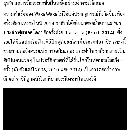
ลูกหนังคนนี้ไม่ได้มีแค่อิทธิพลในสนามหญ้า แต่ยังทรงพลังในโลก
ธุรกิจ และพร้อมจะลุกขึ้นยืนหยัดอย่างสง่างามได้เสมอ
ความสำเร็จของ Waka Waka ไม่ใช่แค่ปรากฏการณ์ที่เกิดขึ้นเพียง
ครั้งเดียว เพราะในปี 2014 ชากีราได้กลับมาตอกย้ำสถานะ
‘ขา
ประจำฟุตบอลโลก’
อีกครั้งด้วย
‘La La La (Brazil 2014)’
ซึ่ง
เธอได้ขึ้นแสดงโชว์ในพิธีปิดฟุตบอลโลกที่ประเทศบราซิล เพลงนี้
ช่วยสานต่อจังหวะแห่งการเฉลิมฉลอง และทำให้ชากีรากลายเป็น
ศิลปินคนแรกๆ ในประวัติศาสตร์ที่ได้ขึ้นโชว์ในฟุตบอลโลกถึง 3
ครั้ง (นับตั้งแต่ปี 2006, 2010 และ 2014) เป็นการตอกย้ำภาพ
ลักษณ์ราชินีลูกหนังโลกที่ยากจะมีใครมาโค่นลงได้