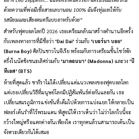
อย่าง Led Zeppelin... ฉันหลงรักดนตรีร็อก แต่ในขณะเดียวกัน
ด้วยความที่พ่อมีเชื้อสายเลบานอน 100% ฉันจึงทุ่มเทให้กับ
รสนิยมและเสียงดนตรีแบบอาหรับด้วย”
สำหรับฟุตบอลโลกปี 2026 เธอเตรียมกลับมาสร้างตำนานอีกครั้ง
กับเพลงทางการที่มีชื่อว่า
‘Dai Dai’
ร่วมกับ
‘เบอร์นา บอย’
(Burna Boy)
ศิลปินชาวไนจีเรีย พร้อมกับการเตรียมขึ้นโชว์พัก
ครึ่งในนัดชิงชนะเลิศร่วมกับ
‘มาดอนนา’ (Madonna)
และวง
‘บี
ทีเอส’ (BTS)
ท้ายที่สุดแล้ว ชากีราไม่ได้เปลี่ยนแค่แนวเพลงของฟุตบอลโลก
แต่เธอเปลี่ยนวิธีที่มนุษย์โลกมีปฏิสัมพันธ์ต่อกันและกัน เธอ
เปลี่ยนสมรภูมิการแข่งขันที่เต็มไปด้วยการแบ่งแยก ให้กลายเป็น
ฟลอร์เต้นรำที่ไร้พรมแดน พิสูจน์ให้เราเห็นว่า ไม่ว่าโลกใบนี้จะ
กว้างใหญ่หรือแตกต่างกันเพียงใด เราทุกคนล้วนสามารถเต้นเป็น