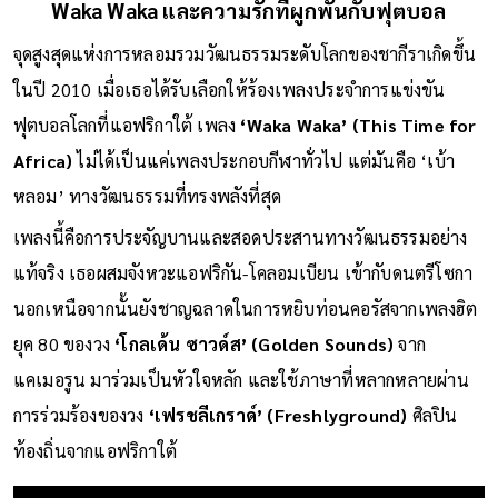
Waka Waka และความรักที่ผูกพันกับฟุตบอล
จุดสูงสุดแห่งการหลอมรวมวัฒนธรรมระดับโลกของชากีราเกิดขึ้น
ในปี 2010 เมื่อเธอได้รับเลือกให้ร้องเพลงประจำการแข่งขัน
ฟุตบอลโลกที่แอฟริกาใต้ เพลง
‘Waka Waka’ (This Time for
Africa)
ไม่ได้เป็นแค่เพลงประกอบกีฬาทั่วไป แต่มันคือ ‘เบ้า
หลอม’ ทางวัฒนธรรมที่ทรงพลังที่สุด
เพลงนี้คือการประจัญบานและสอดประสานทางวัฒนธรรมอย่าง
แท้จริง เธอผสมจังหวะแอฟริกัน-โคลอมเบียน เข้ากับดนตรีโซกา
นอกเหนือจากนั้นยังชาญฉลาดในการหยิบท่อนคอรัสจากเพลงฮิต
ยุค 80 ของวง
‘โกลเด้น ซาวด์ส’ (Golden Sounds)
จาก
แคเมอรูน มาร่วมเป็นหัวใจหลัก และใช้ภาษาที่หลากหลายผ่าน
การร่วมร้องของวง
‘เฟรชลีเกราด์’ (Freshlyground)
ศิลปิน
ท้องถิ่นจากแอฟริกาใต้