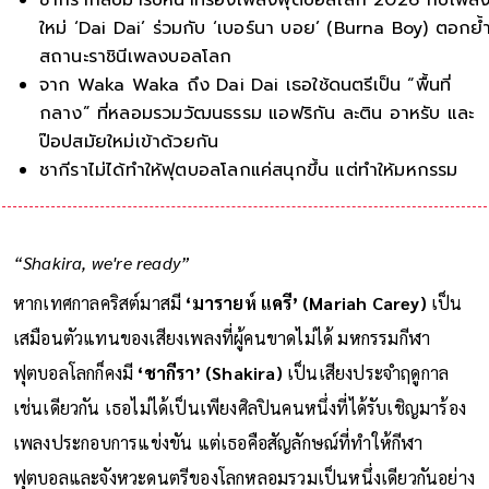
ใหม่ ‘Dai Dai’ ร่วมกับ ‘เบอร์นา บอย’ (Burna Boy) ตอกย้
สถานะราชินีเพลงบอลโลก
จาก Waka Waka ถึง Dai Dai เธอใช้ดนตรีเป็น “พื้นที่
กลาง” ที่หลอมรวมวัฒนธรรม แอฟริกัน ละติน อาหรับ และ
ป๊อปสมัยใหม่เข้าด้วยกัน
ชากีราไม่ได้ทำให้ฟุตบอลโลกแค่สนุกขึ้น แต่ทำให้มหกรรมกีฬ
กลายเป็นเทศกาลวัฒนธรรมร่ว
“Shakira, we're ready”
หากเทศกาลคริสต์มาสมี
‘มารายห์ แครี’ (Mariah Carey)
เป็น
เสมือนตัวแทนของเสียงเพลงที่ผู้คนขาดไม่ได้ มหกรรมกีฬา
ฟุตบอลโลกก็คงมี
‘ชากีรา’ (Shakira)
เป็นเสียงประจำฤดูกาล
เช่นเดียวกัน เธอไม่ได้เป็นเพียงศิลปินคนหนึ่งที่ได้รับเชิญมาร้อง
เพลงประกอบการแข่งขัน แต่เธอคือสัญลักษณ์ที่ทำให้กีฬา