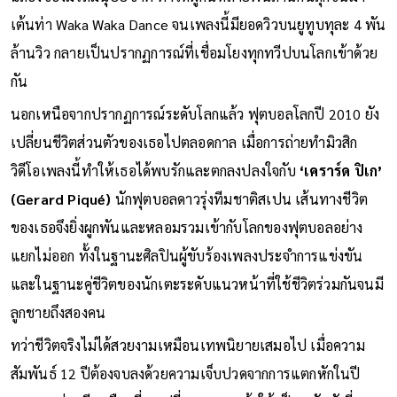
ฉลองของมวลมนุษยชาติ ทำให้ผู้คนหลายพันล้านคนลุกขึ้นมา
เต้นท่า Waka Waka Dance จนเพลงนี้มียอดวิวบนยูทูบทุละ 4 พัน
ล้านวิว กลายเป็นปรากฏการณ์ที่เชื่อมโยงทุกทวีปบนโลกเข้าด้วย
กัน
นอกเหนือจากปรากฏการณ์ระดับโลกแล้ว ฟุตบอลโลกปี 2010 ยัง
เปลี่ยนชีวิตส่วนตัวของเธอไปตลอดกาล เมื่อการถ่ายทำมิวสิก
วิดีโอเพลงนี้ทำให้เธอได้พบรักและตกลงปลงใจกับ
‘เคราร์ด ปิเก’
(Gerard Piqué)
นักฟุตบอลดาวรุ่งทีมชาติสเปน เส้นทางชีวิต
ของเธอจึงยิ่งผูกพันและหลอมรวมเข้ากับโลกของฟุตบอลอย่าง
แยกไม่ออก ทั้งในฐานะศิลปินผู้ขับร้องเพลงประจำการแข่งขัน
และในฐานะคู่ชีวิตของนักเตะระดับแนวหน้าที่ใช้ชีวิตร่วมกันจนมี
ลูกชายถึงสองคน
ทว่าชีวิตจริงไม่ได้สวยงามเหมือนเทพนิยายเสมอไป เมื่อความ
สัมพันธ์ 12 ปีต้องจบลงด้วยความเจ็บปวดจากการแตกหักในปี