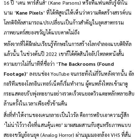
เบื้องหลังในความสยองขวัญบทใหม่ เกิดขึ้นมาจาก เด็กหนุ่ม วัย
16 ปี ‘เคน พาร์สันส์’ (Kane Parsons) หรือที่แฟนคลับรู้จักใน
นาม ‘
Kane Pixels
’ ที่ได้พิสูจน์ให้เห็นว่าความคิดสร้างสรรค์บน
โลกดิจิทัลสามารถแปรเปลี่ยนเป็นก้าวสำคัญในอุตสาหกรรม
ภาพยนตร์สยองขวัญได้แบบคาดไม่ถึง
หลังจากที่ได้ฝึกฝนเรียนรู้ทักษะในการสร้างโลกจำลองแบบดิจิทัล
แล้วนั้น ในช่วงต้นปี 2022 เขาก็ได้ตัดสินใจอัปโหลดหนังสั้น
ความยาวไม่กี่นาทีที่ชื่อว่า ‘
The Backrooms (Found
Footage)
’ ลงบนช่อง YouTube จนกระทั่งไม่กี่วันหลังจากนั้น อัล
กอริทึมของโลกอินเทอร์เน็ตก็เริ่มทำงาน ผู้คนหลั่งไหลเข้ามาดู
กระแสตอบรับพุ่งทะยานอย่างรวดเร็วจนยอดวิวแตะหลักหลายสิบ
ล้านครั้งในเวลาเพียงชั่วข้ามคืน
สิ่งที่ทำให้งานของเคนกลายเป็นไวรัล คือการหยิบเอาความรู้สึก
‘ไม่น่าไว้วางใจที่แสนคุ้นเคย’ มาผสมผสานกับสุนทรียภาพแบบ