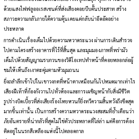
ทางเดินสีเหลืองโมโนโทนทอดยาวไร้จุดสิ้นสุด ทุกตารางนิ้วอาบ
ด้วยแสงไฟฟลูออเรสเซนต์ที่ส่งเสียงคอยบีบคั้นประสาท สร้าง
สภาวะความกลัวภายใต้ความคุ้นเคยแต่กลับน่าอึดอัดอย่าง
ประหลาด
การดำเนินเรื่องเต็มไปด้วยความหวาดระแวง ผ่านการเดินสำรวจ
ไปตามโครงสร้างอาคารที่ไร้ที่สิ้นสุด และมุมมองภาพที่พร่ามัว
เต็มไปด้วยสัญญาณรบกวนของวิดีโอเทปทำหน้าที่คอยหลอกล่อผู้
ชมให้เห็นถึงเงาตะคุ่มตามหัวมุมถนน
ยิ่งถลำลึกเข้าไปในเขาวงกตที่หน้าตาเหมือนกันไปหมดมากเท่าไร
เสียงฝีเท้าที่ก้องกังวานไปทั่วห้องและการเผชิญหน้ากับสิ่งมีชีวิต
รูปร่างบิดเบี้ยวที่ส่งเสียงร้องโหยหวนก็ยิ่งทวีความสิ้นหวังถึงขีดสุด
มากขึ้นเท่านั้น เป็นการสร้างความหวาดระแวงสะสมที่ย้ำเตือนว่า
ภัยอันตรายที่น่ากลัวที่สุดไม่ใช่ตัวประหลาดที่ไล่ล่า แต่คือการต้อง