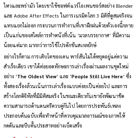
สยองขวัญย้อนยุค (Analog Horror) ผ่านมุมมองกล้อง VHS ที่สั่น
ไหวและพร่ามัว โดยเขาใช้ซอฟต์แวร์โอเพนซอร์สอย่าง Blender
และ Adobe After Effects ในการเนรมิตโลก 3 มิติที่ดูสมจริงจน
แทบแยกไม่ออก กระบวนการทำงานที่เขาฝึกฝนด้วยตัวเองนี้กลาย
เป็นแก่นของสไตล์การทำหนังที่เน้น ‘มวลบรรยากาศ’ ที่มีความ
น้อยแต่มาก มากกว่าการใช้โปรดักชันสเกลยักษ์
อย่างไรก็ตาม การเติบโตของเคน พาร์สันไม่ได้หยุดอยู่แค่ความ
สำเร็จเดียว เขาได้ต่อยอดทักษะการเล่าเรื่องผ่านผลงานชุดใหม่
อย่าง ‘
The Oldest View
’ และ ‘
People Still Live Here
’ ซึ่ง
ทั้งสองเรื่องล้วนเน้นการเล่าเรื่องแบบค่อยเป็นค่อยไป และการ
สร้างโลกดิจิทัลที่มีมิติสมจริง ในขณะเดียวกันเขายังพัฒนาขีด
ความสามารถด้านดนตรีควบคู่กันไป โดยการประพันธ์เพลง
ประกอบต้นฉบับเพื่อทำหน้าที่ควบคุมมวลอารมณ์ของภาพให้
กดดันและบีบคั้นประสาทอย่างเบ็ดเสร็จ