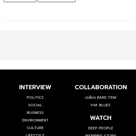
เคน พาร์สันส์
Kane Parsons
INTERVIEW
COLLABORATION
POLITICS
เฉลียง RARE ITEM
SOCIAL
H.M. BLUES
BUSINESS
WATCH
ENVIRONMENT
CULTURE
DEEP PEOPLE