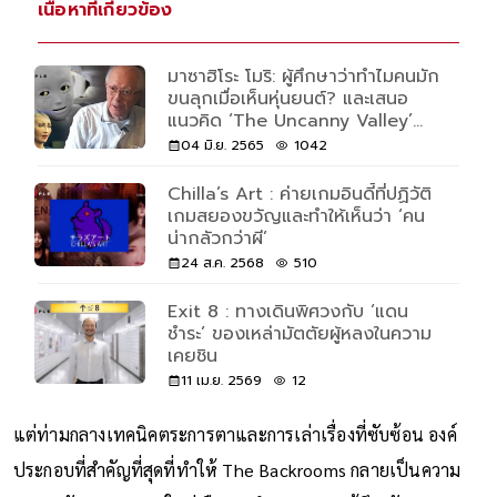
เนื้อหาที่เกี่ยวข้อง
มาซาฮิโระ โมริ: ผู้ศึกษาว่าทำไมคนมัก
ขนลุกเมื่อเห็นหุ่นยนต์? และเสนอ
แนวคิด ‘The Uncanny Valley’
หรือ ‘หุบเขาแห่งความประหลาด’
04 มิ.ย. 2565
1042
Chilla’s Art : ค่ายเกมอินดี้ที่ปฏิวัติ
เกมสยองขวัญและทำให้เห็นว่า ‘คน
น่ากลัวกว่าผี’
24 ส.ค. 2568
510
Exit 8 : ทางเดินพิศวงกับ ‘แดน
ชำระ’ ของเหล่ามัตตัยผู้หลงในความ
เคยชิน
11 เม.ย. 2569
12
แต่ท่ามกลางเทคนิคตระการตาและการเล่าเรื่องที่ซับซ้อน องค์