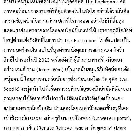
สำหรับคนรุ่นใหม่ที่เติบโตมาในยุคดิจิทัล The Backrooms คือ
ภาพสะท้อนของความกลัวที่ลุ่มลึกลงไปในจิตใจ กล่าวได้ว่ามันคือ
การเผชิญหน้ากับความว่างเปล่าที่ไร้ทางออกอย่างไม่มีที่สิ้นสุด
และแรงส่งมหาศาลจากโลกออนไลน์นี้เองทำให้บรรดาสตูดิโอยักษ์
ใหญ่ต่างแย่งชิงสิทธิ์ในการนำ The Backrooms ไปดัดแปลงเป็น
ภาพยนตร์จอเงิน จนในที่สุดค่ายหนังคุณภาพอย่าง A24 ก็คว้า
สิทธิ์ไปครองในปี 2023 พร้อมดึงตัวผู้อำนวยการสร้างมือทอง
อย่าง เจมส์ วาน (James Wan) เข้ามาสนับสนุนวิสัยทัศน์ของเด็ก
หนุ่มคนนี้ โดยภาพยนตร์ฉบับยาวซึ่งเขียนบทโดย วิล ซูดิก (Will
Soodik) จะมุ่งเน้นไปที่เรื่องราวระทึกขวัญของนักบำบัดที่ต้องออก
ตามหาคนไข้ที่หายตัวไปภายในมิติเหนือจริงที่ดูบิดเบี้ยวและ
แปลกแยกจากโลกใบเดิม นำแสดงโดยเหล่านักแสดงชั้นครูที่เคย
เข้าชิงรางวัล Oscar อย่าง ชูวีเทล เอจีโอฟอร์ (Chiwetel Ejiofor),
เรนาเท เรนส์เว (Renate Reinsve) และ มาร์ค ดูพลาส (Mark