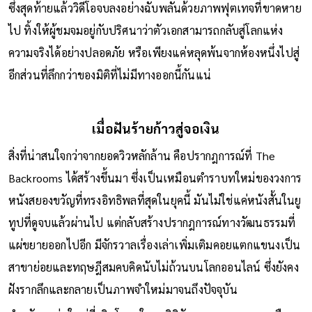
ติดอยู่ในนรกสีเหลืองแห่งนี้ไปตลอดกาล
ซึ่งสุดท้ายแล้ววิดีโอจบลงอย่างฉับพลันด้วยภาพฟุตเทจที่ขาดหาย
ไป ทิ้งให้ผู้ชมจมอยู่กับปริศนาว่าตัวเอกสามารถกลับสู่โลกแห่ง
ความจริงได้อย่างปลอดภัย หรือเพียงแค่หลุดพ้นจากห้องหนึ่งไปสู่
อีกส่วนที่ลึกกว่าของมิติที่ไม่มีทางออกนี้กันแน่
เมื่อฝันร้ายก้าวสู่จอเงิน
สิ่งที่น่าสนใจกว่าจากยอดวิวหลักล้าน คือปรากฎการณ์ที่ The
Backrooms ได้สร้างขึ้นมา ซึ่งเป็นเหมือนตำราบทใหม่ของวงการ
หนังสยองขวัญที่ทรงอิทธิพลที่สุดในยุคนี้ มันไม่ใช่แค่หนังสั้นในยู
ทูปที่ดูจบแล้วผ่านไป แต่กลับสร้างปรากฎการณ์ทางวัฒนธรรมที่
แผ่ขยายออกไปอีก มีจักรวาลเรื่องเล่าเพิ่มเติมคอยแตกแขนงเป็น
สาขาย่อยและทฤษฎีสมคบคิดนับไม่ถ้วนบนโลกออนไลน์ ซึ่งยังคง
ฝังรากลึกและกลายเป็นภาพจำใหม่มาจนถึงปัจจุบัน