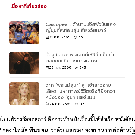
ยนตร์ที่ทำเงินสูงสุดในอาชีพผู้กำกับของเขาไปโดยปริยาย
เนื้อหาที่เกี่ยวข้อง
Casiopea : ตำนานแจ๊สฟิวชันแห่ง
ญี่ปุ่นที่สะท้อนสุ้มเสียงวัยเยาว์
31 ก.ค. 2569
55
นัมจูฮยอก: พระเอกที่ใช้ฝีมือเป็นคำ
ตอบบนเส้นทางการแสดง
25 ก.ค. 2569
545
จาก ‘พระแม่อุมา’ สู่ ‘เจ้าสาวอาบ
เลือด’ มหากาพย์ชีวิตจริงที่ยิ่งกว่า
หนังของ ‘อูมา เธอร์แมน’
24 ก.ค. 2569
37
ไม่แพ้รางวัลออสการ์ คือการทำหนังเรื่องนี้ให้สำเร็จ หนัง