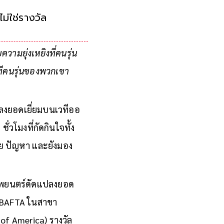
ดไม่ใช่รางวัล หากคือ
ามยุ่งเหยิงที่คนรุ่น
งทีคนรุ่นของพวกเขา
ลงยอดเยี่ยมบนเวทีออ
่วโมงที่กัดกินใจทั้ง
าย ปัญหา และยังมอง
ทภาพยนตร์ดัดแปลงยอด
ะ BAFTA ในสาขา