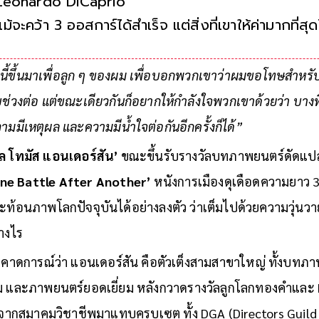
Leonardo DiCaprio
แม้จะคว้า 3 ออสการ์ได้สำเร็จ แต่สิ่งที่เขาให้ค่ามากที่สุ
‘ผู้คน’ ที่ร่วมสร้างหนัง และความเช
นี้ขึ้นมาเพื่อลูก ๆ ของผม เพื่อบอกพวกเขาว่าผมขอโทษสำหรับคว
รับช่วงต่อ แต่ขณะเดียวกันก็อยากให้กำลังใจพวกเขาด้วยว่า บา
มมีเหตุผล และความมีน้ำใจต่อกันอีกครั้งก็ได้”
ล โทมัส แอนเดอร์สัน’
ขณะขึ้นรับรางวัลบทภาพยนตร์ดัดแป
ne Battle After Another’
หนังการเมืองดุเดือดความยาว 3 ชั
สะท้อนภาพโลกปัจจุบันได้อย่างลงตัว ว่าเต็มไปด้วยความวุ่นว
างไร
ๆ ก็คาดการณ์ว่า แอนเดอร์สัน คือตัวเต็งสามสาขาใหญ่ ทั้งบ
ยี่ยม และภาพยนตร์ยอดเยี่ยม หลังกวาดรางวัลลูกโลกทองคำแล