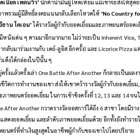
จ๋า อย่างปี 2007 ที่
‘There Will Be Blood’
ที่
‘แดเนียล เดย์-ล
แดเนียล เพลนวิว’
นักค้าน้ำมันผู้โหดเหี้ยม แม้เขาจะส่งให้ส
าพรวมผู้มีสิทธิ์ลงคะแนนกลับเลือกโหวตให้
‘No Country fo
อีธาน โคเอน’
ได้รางวัลผู้กำกับยอดเยี่ยมและภาพยนตร์ยอดเ
มีหนังเด่น ๆ ตามมาอีกมากมาย ไม่ว่าจะเป็น Inherent Vice, 
บมาร่วมงานกับ เดย์-ลูอิส อีกครั้ง) และ Licorice Pizza แต่ทั้ง
วเต็งได้กล่องในปีนั้น ๆ
ครั้งแล้วครั้งเล่า One Battle After Another ก็กลายเป็นผ
นชีวิตการทำงานของเขา ส่งให้เขาคว้ารางวัลผู้กำกับยอดเยี่
ภาพยนตร์ยอดเยี่ยม ในการเข้าชิงครั้งที่ 12, 13 และ 14 จนไ
tle After Another กวาดรางวัลออสการ์ได้ถึง 6 สาขา โดยมี
ักแสดงยอดเยี่ยม และลำดับภาพยอดเยี่ยมด้วย อีกทั้งยังทำรายไ