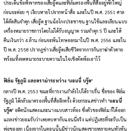
ประเด็นข้อพิพาทของเสี่ยอู๊ดและฟิล์มครองพื้นที่สื่ออยู่พักใหญ่
ก่อนจะค่อย ๆ เงียบหายไปจากหน้าสื่อ และในปี พ.ศ. 2551 ศาล
ได้ตัดสินจำคุก เสี่ยอู๊ด ฐานฉ้อโกงประชาชน ฐานใช้และเลียนแบบ
เครื่องหมายราชการโดยไม่ได้รับอนุญาต รวมจำคุก 5 ปี และให้
คืนเงินกว่า 4 ล้าน ก่อนจะพ้นโทษออกมาในปี พ.ศ. 2556 และใน
ปี พ.ศ. 2558 ปรากฎข่าวเสี่ยอู๊ดเสียชีวิตจากการกินยาฆ่าตัวตาย
พร้อมทิ้งจดหมายระบายความในใจเชิงตัดพ้อเอาไว้
ฟิล์ม รัฐภูมิ และดราม่าระหว่าง ‘แอนนี่ บรู๊ค’
กลางปี พ.ศ. 2553 ขณะที่การงานกำลังไปได้ราบรื่น ชื่อของ ฟิล์ม
รัฐภูมิ ได้กลับมาครองพื้นที่สื่ออีกครั้ง ด้วยกระแสข่าวทำ
‘แอนนี่
บรู๊ค’
อดีตนักแสดงและนางแบบสาวท้อง ซึ่งตัวของฟิล์ม ก็ได้ออก
แถลงข่าวยอมรับว่าเคยคบหากับแอนนี่จริง แต่ปฏิเสธที่จะรับเป็น
พ่อของลูก เนื่องจากในตอนนั้นมีข่าวนักแสดงชายหลายคนพัวพัน