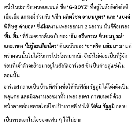
หนึ่งในสมาชิกวงบอยแบนด์ ชื่อ
‘G-BOYZ’
ที่อยู่ในสังกัดสังกัดจี
เอ็มเอ็ม แกรมมี่ ร่วมกับ
‘เป๊ก ผลิตโชค อายนบุตร’
และ
‘แบงค์
พิสิษฐ คำยอด’
ซึ่งมีผลงานเพลงออกมา 2 ผลงาน นั่นก็คือเพลง
‘ยิ้ม ยิ้ม’
ที่รีเมคจากต้นฉบับของ
‘อ้น ศรีพรรณ ชื่นชมบูรณ์’
และเพลง
‘ไม่รู้จะเลือกใคร’
ต้นฉบับของ
‘ชาคริต แย้มนาม’
แต่
ทว่าตอนนั้นไม่ได้รับการโปรโมทมากนัก จึงยังไม่ค่อยเป็นที่รู้จัก
ก่อนที่เจ้าตัวจะย้ายมาอยู่ในสังกัดอาร์เอส ซึ่งเป็นค่ายคู่แข่งใน
ตอนนั้น
อาร์เอส กลายเป็นบ้านที่สร้างชื่อให้กับฟิล์ม รัฐภูมิ ได้โด่งดังเป็น
พลุแตก และมีผลงานออกมาทั้ง เพลง ละคร ภาพยนตร์ ด้วย
หน้าตาหล่อเหลาสไตล์โอปป้าเกาหลี ทำให้
ฟิล์ม รัฐภูมิ
กลาย
เป็นพระเอกในใจของแฟน ๆ ได้ไม่ยาก