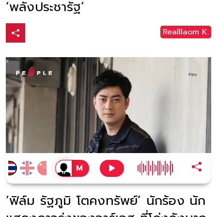
‘พลังประชารัฐ’
Realllaom K.
‘ฟิล์ม รัฐภูมิ โตคงทรัพย์’ นักร้อง นัก