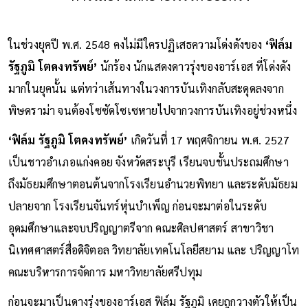
ในช่วงยุคปี พ.ศ. 2548 คงไม่มีใครปฏิเสธความโด่งดังของ
‘ฟิล์ม
รัฐภูมิ โตคงทรัพย์’
นักร้อง นักแสดงดาวรุ่งของอาร์เอส ที่โด่งดัง
มากในยุคนั้น แต่ทว่าเส้นทางในวงการบันเทิงกลับสะดุดลงจาก
พิษดราม่า จนต้องโซซัดโซเซหายไปจากวงการบันเทิงอยู่ช่วงหนึ่ง
‘ฟิล์ม รัฐภูมิ โตคงทรัพย์’
เกิดวันที่ 17 พฤศจิกายน พ.ศ. 2527
เป็นชาวอำเภอแก่งคอย จังหวัดสระบุรี เรียนจบชั้นประถมศึกษา
ถึงมัธยมศึกษาตอนต้นจากโรงเรียนอำนวยพิทยา และระดับมัธยม
ปลายจาก โรงเรียนจันทร์หุ่นบำเพ็ญ ก่อนจะมาต่อในระดับ
อุดมศึกษาและจบปริญญาตรีจาก คณะศิลปศาสตร์ สาขาวิชา
นิเทศศาสตร์สื่อดิจิตอล วิทยาลัยเทคโนโลยีสยาม และ ปริญญาโท
คณะบริหารการจัดการ มหาวิทยาลัยศรีปทุม
ก่อนจะมาเป็นดางรุ่งของอาร์เอส ฟิล์ม รัฐภูมิ เคยถูกวางตัวให้เป็น