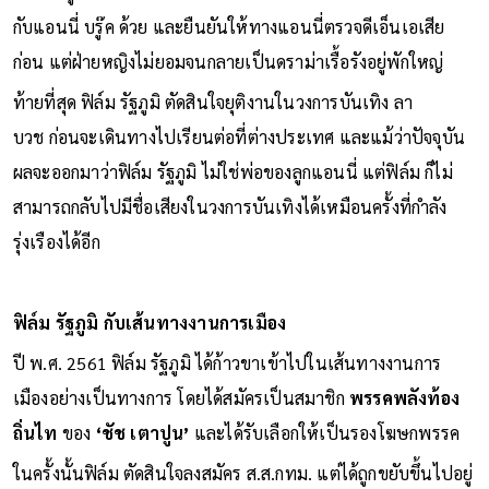
กับแอนนี่ บรู๊ค ด้วย และยืนยันให้ทางแอนนี่ตรวจดีเอ็นเอเสีย
ก่อน แต่ฝ่ายหญิงไม่ยอมจนกลายเป็นดราม่าเรื้อรังอยู่พักใหญ่
ท้ายที่สุด ฟิล์ม รัฐภูมิ ตัดสินใจยุติงานในวงการบันเทิง ลา
บวช ก่อนจะเดินทางไปเรียนต่อที่ต่างประเทศ และแม้ว่าปัจจุบัน
ผลจะออกมาว่าฟิล์ม รัฐภูมิ ไม่ใช่พ่อของลูกแอนนี่ แต่ฟิล์ม ก็ไม่
สามารถกลับไปมีชื่อเสียงในวงการบันเทิงได้เหมือนครั้งที่กำลัง
รุ่งเรืองได้อีก
ฟิล์ม รัฐภูมิ กับเส้นทางงานการเมือง
ปี พ.ศ. 2561 ฟิล์ม รัฐภูมิ ได้ก้าวขาเข้าไปในเส้นทางงานการ
เมืองอย่างเป็นทางการ โดยได้สมัครเป็นสมาชิก
พรรคพลังท้อง
ถิ่นไท
ของ
‘ชัช เตาปูน’
และได้รับเลือกให้เป็นรองโฆษกพรรค
ในครั้งนั้นฟิล์ม ตัดสินใจลงสมัคร ส.ส.กทม. แต่ได้ถูกขยับขึ้นไปอยู่