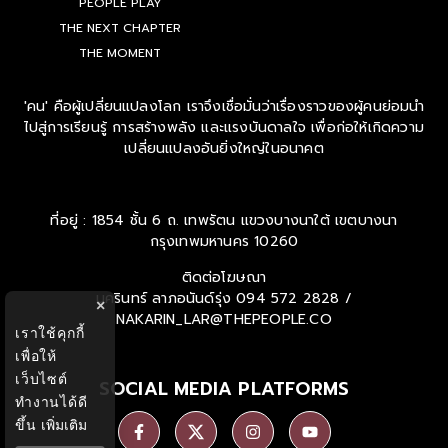
PEOPLE PLAY
THE NEXT CHAPTER
THE MOMENT
'คน' คือผู้เปลี่ยนแปลงโลก เราจึงเชื่อมั่นว่าเรื่องราวของผู้คนย่อมนำ
ไปสู่การเรียนรู้ การสร้างพลัง และแรงบันดาลใจ เพื่อก่อให้เกิดความ
เปลี่ยนแปลงอันยิ่งใหญ่ในอนาคต
ที่อยู่ : 1854 ชั้น 6 ถ. เทพรัตน แขวงบางนาใต้ เขตบางนา
กรุงเทพมหานคร 10260
ติดต่อโฆษณา
นครินทร์ ลาภอนันด์รุ่ง
094 572 2828 /
×
NAKARIN_LAR@THEPEOPLE.CO
เราใช้คุกกี้
เพื่อให้
เว็บไซต์
SOCIAL MEDIA PLATFORMS
ทำงานได้ดี
ขึ้น
เพิ่มเติม