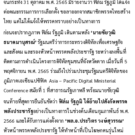
จนกระทั่ง 31 ตุลาคม พ.ศ. 2565 มีรายงานว่า ฟิล์ม รัฐภูมิ ได้แจ้ง
ต่อคณะกรรมการการเลือกตั้ง ขอลาออกจากสมาชิกพรรคไทยสร้าง
ไทย แต่ไม่ได้แจ้งให้พรรคทราบอย่างเป็นทางการ
ก่อนจะปรากฎภาพ ฟิล์ม รัฐภูมิ เดินตามหลัง
‘นายชัยวุฒิ
ธนาคมานุสรณ์’
รัฐมนตรีว่าการกระทรวงดิจิทัลเพื่อเศรษฐกิจ
และสังคม และรองหัวหน้าพรรคพลังประชารัฐ ระหว่างลงพื้นที่
ติดตามการดำเนินโครงการดิจิทัลชุมชนที่จังหวัดตาก เมื่อวันที่ 5
พฤศจิกายน พ.ศ. 2565 ร่วมถึงไปร่วมประชุมรัฐมนตรีดิจิทัลของ
ภูมิภาคเอเซียแปซิฟิค Asia – Pacific Digital Ministerial
Conference สมัยที่ 1 ที่สาธารณรัฐเกาหลี พร้อมนายชัยวุฒิ
จนท้ายที่สุดการยืนยันชัดว่า
ฟิล์ม รัฐภูมิ ได้ย้ายไปสังกัดพรรค
พลังประชารัฐ
อย่างเป็นทางการในช่วงต้นเดือนกุมภาพันธ์ พ.ศ.
2566 และได้รับการแต่งตั้งจาก
‘พล.อ.ประวิตร วงษ์สุวรรณ’
หัวหน้าพรรคพลังประชารัฐ ให้ทำหน้าที่เป็นโฆษกคนรุ่นใหม่