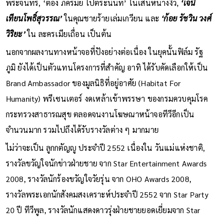
พระจันทร์, ‘ตอง ภัครมัย โปตระนันท์’ ในเสน่ห์นางงิ้ว,
‘เจนี่
เทียนโพธิ์สุวรรณ’
ในคุณชายร้ายเล่มเกวียน และ
‘ก้อย รัชวิน วงศ์
วิริยะ’
ใน ละครเมียเถื่อน เป็นต้น
นอกจากผลงานทางหน้าจอที่ปังอย่างต่อเนื่อง ในยุคนั้นฟิล์ม รัฐ
ภูมิ ยังได้เป็นตัวแทนโครงการที่สำคัญ อาทิ ได้รับคัดเลือกให้เป็น
Brand Ambassador ของมูลนิธิที่อยู่อาศัย (Habitat For
Humanity) พรีเซนเตอร์ งดเหล้าเข้าพรรษา ของกรมควบคุมโรค
กระทรวงสาธารณสุข ตลอดจนงานโฆษณาหน้าจอทีวีอีกเป็น
จำนวนมาก รวมไปถึงได้รับรางวัลต่าง ๆ มากมาย
ไม่ว่าจะเป็น ลูกกตัญญู ประจำปี 2552 เนื่องใน วันแม่แห่งชาติ,
รางวัลขวัญใจนักข่าวฝ่ายชาย จาก Star Entertainment Awards
2008, รางวัลนักร้องขวัญใจวัยรุ่น จาก OHO Awards 2008,
รางวัลพระเอกนักสังคมสงเคราะห์ประจำปี 2552 จาก Star Party
20 ปี ทีวีพูล, รางวัลนักแสดงดาวรุ่งฝ่ายชายยอดเยี่ยมจาก Star