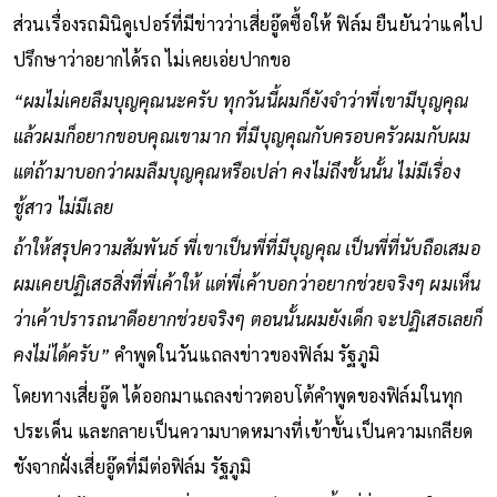
ส่วนเรื่องรถมินิคูเปอร์ที่มีข่าวว่าเสี่ยอู๊ดซื้อให้ ฟิล์ม ยืนยันว่าแค่ไป
ปรึกษาว่าอยากได้รถ ไม่เคยเอ่ยปากขอ
“ผมไม่เคยลืมบุญคุณนะครับ ทุกวันนี้ผมก็ยังจำว่าพี่เขามีบุญคุณ
แล้วผมก็อยากขอบคุณเขามาก ที่มีบุญคุณกับครอบครัวผมกับผม
แต่ถ้ามาบอกว่าผมลืมบุญคุณหรือเปล่า คงไม่ถึงขั้นนั้น ไม่มีเรื่อง
ชู้สาว ไม่มีเลย
ถ้าให้สรุปความสัมพันธ์ พี่เขาเป็นพี่ที่มีบุญคุณ เป็นพี่ที่นับถือเสมอ
ผมเคยปฏิเสธสิ่งที่พี่เค้าให้ แต่พี่เค้าบอกว่าอยากช่วยจริงๆ ผมเห็น
ว่าเค้าปรารถนาดีอยากช่วยจริงๆ ตอนนั้นผมยังเด็ก จะปฏิเสธเลยก็
คงไม่ได้ครับ”
คำพูดในวันแถลงข่าวของฟิล์ม รัฐภูมิ
โดยทางเสี่ยอู๊ด ได้ออกมาแถลงข่าวตอบโต้คำพูดของฟิล์มในทุก
ประเด็น และกลายเป็นความบาดหมางที่เข้าขั้นเป็นความเกลียด
ชังจากฝั่งเสี่ยอู๊ดที่มีต่อฟิล์ม รัฐภูมิ