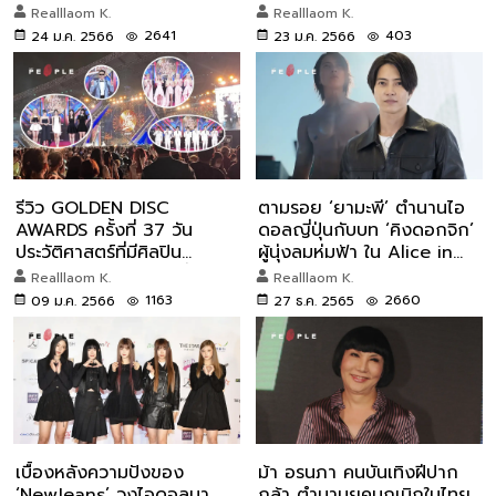
ติด 2 ชั่วโมง
2022
Realllaom K.
Realllaom K.
2641
403
24 ม.ค. 2566
23 ม.ค. 2566
รีวิว GOLDEN DISC
ตามรอย ‘ยามะพี’ ตำนานไอ
AWARDS ครั้งที่ 37 วัน
ดอลญี่ปุ่นกับบท ‘คิงดอกจิก’
ประวัติศาสตร์ที่มีศิลปิน
ผู้นุ่งลมห่มฟ้า ใน Alice in
เกาหลี-โชว์ในไทยมากที่สุด
Borderland 2
Realllaom K.
Realllaom K.
1163
2660
09 ม.ค. 2566
27 ธ.ค. 2565
เบื้องหลังความปังของ
ม้า อรนภา คนบันเทิงฝีปาก
‘NewJeans’ วงไอดอลมา
กล้า ตำนานยุคบุกเบิกในไทย