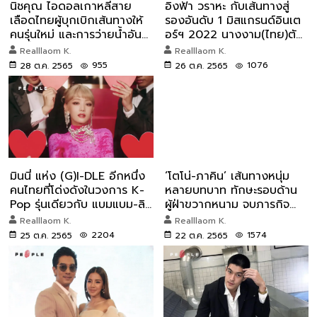
นิชคุณ ไอดอลเกาหลีสาย
อิงฟ้า วราหะ กับเส้นทางสู่
เลือดไทยผู้บุกเบิกเส้นทางให้
รองอันดับ 1 มิสแกรนด์อินเต
คนรุ่นใหม่ และการว่ายน้ำอัน
อร์ฯ 2022 นางงาม(ไทย)ตัว
ลือลั่น
ท็อปแห่งปี
Realllaom K.
Realllaom K.
955
1076
28 ต.ค. 2565
26 ต.ค. 2565
มินนี่ แห่ง (G)I-DLE อีกหนึ่ง
‘โตโน่-ภาคิน’ เส้นทางหนุ่ม
คนไทยที่โด่งดังในวงการ K-
หลายบทบาท ทักษะรอบด้าน
Pop รุ่นเดียวกับ แบมแบม-ลิ
ผู้ฝ่าขวากหนาม จบภารกิจ
ซ่า
ว่ายข้ามโขง
Realllaom K.
Realllaom K.
2204
1574
25 ต.ค. 2565
22 ต.ค. 2565