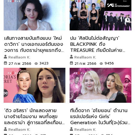
เส้นทางสายบันเทิงแบบ ‘ใหม่
ปม ‘ศิลปินไม่ต่อสัญญา’
ดาวิกา’ นางเอกเบอร์ต้นของ
BLACKPINK ถึง
วงการ กับดราม่ายุคแรกถึง
TREASURE ภัยมืดในค่าย
ปัจจุบัน
YG ที่อาจทำให้เสียโอกาส
Realllaom K.
Realllaom K.
ทอง?
3423
9456
27 ก.พ. 2566
21 ก.พ. 2566
‘ดิว อริสรา’ นักแสดงสาย
ทีเด็ดจาก ‘ฮโยยอน’ ตำนาน
นางร้ายโฉมงาม พบทั้งสุข
แรปเปอร์แห่ง Girls’
และดราม่า สู่การแฉที่สะเทือน
Generation ในวันที่(จะ)ร่วม
ทั่วประเทศ
งาน ‘พิมรี่พาย’
Realllaom K.
Realllaom K.