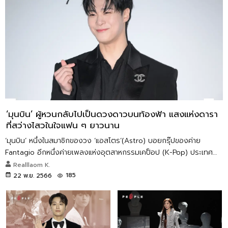
‘มุนบิน’ ผู้หวนกลับไปเป็นดวงดาวบนท้องฟ้า แสงแห่งดารา
ที่สว่างไสวในใจแฟน ๆ ยาวนาน
‘มุนบิน’ หนึ่งในสมาชิกของวง ‘แอสโตร’(Astro) บอยกรุ๊ปของค่าย
Fantagio อีกหนึ่งค่ายเพลงแห่งอุตสาหกรรมเคป็อป (K-Pop) ประเทศ
เกาหลีใต้ ที่ได้รับคำชื่นชมเรื่องการเต้นมาโดยตลอด จากไปอย่างกะทันหัน
Realllaom K.
ในวัยเพียง 25 ปี
185
22 พ.ย. 2566