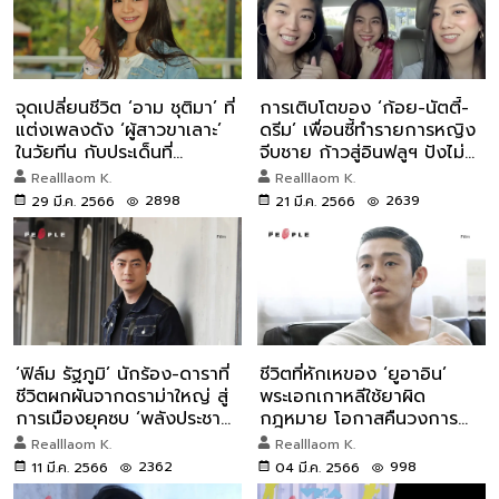
จุดเปลี่ยนชีวิต ‘อาม ชุติมา’ ที่
การเติบโตของ ‘ก้อย-นัตตี้-
แต่งเพลงดัง ‘ผู้สาวขาเลาะ’
ดรีม’ เพื่อนซี้ทำรายการหญิง
ในวัยทีน กับประเด็นที่
จีบชาย ก้าวสู่อินฟลูฯ ปังไม่มี
เกาหลีใต้
แผ่ว
Realllaom K.
Realllaom K.
2898
2639
29 มี.ค. 2566
21 มี.ค. 2566
‘ฟิล์ม รัฐภูมิ’ นักร้อง-ดาราที่
ชีวิตที่หักเหของ ‘ยูอาอิน’
ชีวิตผกผันจากดราม่าใหญ่ สู่
พระเอกเกาหลีใช้ยาผิด
การเมืองยุคซบ ‘พลังประชา
กฎหมาย โอกาสคืนวงการ
รัฐ’
แทบเป็นศูนย์?
Realllaom K.
Realllaom K.
2362
998
11 มี.ค. 2566
04 มี.ค. 2566