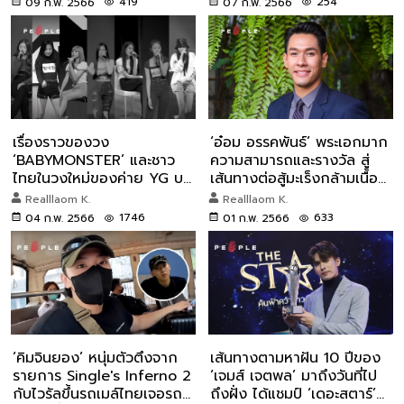
419
254
09 ก.พ. 2566
07 ก.พ. 2566
เรื่องราวของวง
‘อ๋อม อรรคพันธ์’ พระเอกมาก
‘BABYMONSTER’ และชาว
ความสามารถและรางวัล สู่
ไทยในวงใหม่ของค่าย YG บน
เส้นทางต่อสู้มะเร็งกล้ามเนื้อ
เส้นทางตามรอยลิซ่า
หัวใจ
Realllaom K.
Realllaom K.
BLACKPINK
1746
633
04 ก.พ. 2566
01 ก.พ. 2566
‘คิมจินยอง’ หนุ่มตัวตึงจาก
เส้นทางตามหาฝัน 10 ปีของ
รายการ Single's Inferno 2
‘เจมส์ เจตพล’ มาถึงวันที่ไป
กับไวรัลขึ้นรถเมล์ไทยเจอรถ
ถึงฝั่ง ได้แชมป์ ‘เดอะสตาร์’