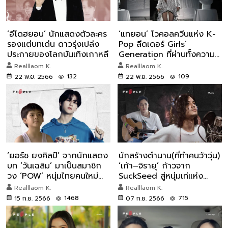
‘อีโดฮยอน’ นักแสดงตัวละคร
‘แทยอน’ โวคอลควีนแห่ง K-
รองแต่บทเด่น ดาวรุ่งเปล่ง
Pop ลีดเดอร์ Girls’
ประกายของโลกบันเทิงเกาหลี
Generation ที่ผ่านทั้งความ
สำเร็จและน้ำตา
Realllaom K.
Realllaom K.
132
109
22 พ.ย. 2566
22 พ.ย. 2566
‘ยอร์ช ยงศิลป์’ จากนักแสดง
นักสร้างตำนาน(ที่ทำคนว้าวุ่น)
บท ‘วันเฉลิม’ มาเป็นสมาชิก
‘เก้า–จิรายุ’ ก้าวจาก
วง ‘POW’ หนุ่มไทยคนใหม่
SuckSeed สู่หนุ่มเท่แห่ง
แห่ง K-POP
Retrospect
Realllaom K.
Realllaom K.
1468
715
15 ก.ย. 2566
07 ก.ย. 2566