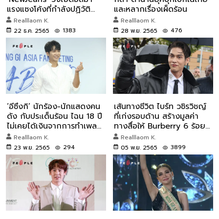
แรงแซงโค้งที่กำลังปฏิวัติ
และหลากเรื่องเผ็ดร้อน
วงการ K-POP
Realllaom K.
Realllaom K.
1383
476
22 ธ.ค. 2565
28 พ.ย. 2565
‘อีซึงกิ’ นักร้อง-นักแสดงคน
เส้นทางชีวิต ไบร์ท วชิรวิชญ์
ดัง กับประเด็นร้อน ไฉน 18 ปี
ที่เก่งรอบด้าน สร้างมูลค่า
ไม่เคยได้เงินจากการทำเพลง
ทางสื่อให้ Burberry 6 ร้อย
เลย?
ล้านบ.
Realllaom K.
Realllaom K.
294
3899
23 พ.ย. 2565
05 พ.ย. 2565