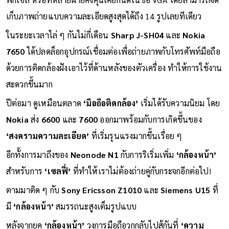
เก็บภาพถ่ายแบบความละเอียดสูงสุดได้ถึง 14 รูปเลยทีเดียว
ในระยะเวลาไล่ ๆ กันไม่กี่เดือน
Sharp J-SH04
และ
Nokia
7650
ได้ปลดล็อกอุปกรณ์เชื่อมต่อเพื่อถ่ายภาพกับโทรศัพท์มือถือ
ด้วยการติดกล้องฝังเอาไว้ที่ด้านหลังของตัวเครื่อง ทำให้การใช้งาน
สะดวกขึ้นมาก
ปีต่อมา ดูเหมือนตลาด
‘มือถือติดกล้อง’
เริ่มได้รับความนิยม โดย
Nokia
ส่ง
6600
และ
7600
ออกมาพร้อมกับการเกิดขึ้นของ
‘สงครามความละเอียด’
ที่เริ่มรุนแรงมากขึ้นเรื่อย ๆ
อีกทั้งการมาถึงของ
Neonode N1
กับการริเริ่มเพิ่ม
‘กล้องหน้า’
สำหรับการ
‘เซลฟี่’
ที่ทำให้เราไม่ต้องถ่ายคู่กับกระจกอีกต่อไป!
ตามมาติด ๆ กับ
Sony Ericsson Z1010
และ
Siemens U15
ที่
มี
‘กล้องหน้า’
สมรรถนะสูงเต็มรูปแบบ
หลังจากยุค
‘กล้องหน้า’
วงการมือถือวกกลับไปสู้กันที่
‘ความ