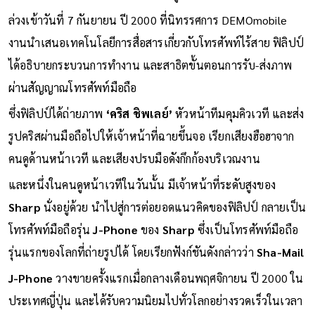
ล่วงเข้าวันที่ 7 กันยายน ปี 2000 ที่นิทรรศการ DEMOmobile
งานนำเสนอเทคโนโลยีการสื่อสารเกี่ยวกับโทรศัพท์ไร้สาย ฟิลิปป์
ได้อธิบายกระบวนการทำงาน และสาธิตขั้นตอนการรับ-ส่งภาพ
ผ่านสัญญาณโทรศัพท์มือถือ
ซึ่งฟิลิปป์ได้ถ่ายภาพ
‘คริส ชิพเลย์’
หัวหน้าทีมคุมคิวเวที และส่ง
รูปคริสผ่านมือถือไปให้เจ้าหน้าที่ฉายขึ้นจอ เรียกเสียงฮือฮาจาก
คนดูด้านหน้าเวที และเสียงปรบมือดังกึกก้องบริเวณงาน
และหนึ่งในคนดูหน้าเวทีในวันนั้น มีเจ้าหน้าที่ระดับสูงของ
Sharp
นั่งอยู่ด้วย นำไปสู่การต่อยอดแนวคิดของฟิลิปป์ กลายเป็น
โทรศัพท์มือถือรุ่น
J-Phone
ของ
Sharp
ซึ่งเป็นโทรศัพท์มือถือ
รุ่นแรกของโลกที่ถ่ายรูปได้ โดยเรียกฟังก์ชันดังกล่าวว่า
Sha-Mail
J-Phone
วางขายครั้งแรกเมื่อกลางเดือนพฤศจิกายน ปี 2000 ใน
ประเทศญี่ปุ่น และได้รับความนิยมไปทั่วโลกอย่างรวดเร็วในเวลา