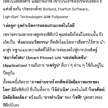
เทคโนโลยีสื่อสาร และถ่ายภาพ เขาเป็นเจ้าของบริษัทไอทีถึง 4
แห่งด้วยกัน ประกอบด้วย Borland, Starfish Software,
LightSurf Technologies และ Fullpower
‘เห่อลูก’ จุดกำเนิดการหลอมรวมเทคโนโลยี
เพราะความอยากอวดลูกของฟิลิปป์ คุณพ่อมือใหม่ในตอนนั้น จึง
เกิดเป็น ‘
ต้นแบบนวัตกรรม’
ที่พลิกโฉมโลกการสื่อสารไร้สาย นำ
มาสู่รากฐานแนวความคิดที่ได้รับการต่อยอดไปสู่การประดิษฐ์
‘สมาร์ตโฟน’ (Smart Phone)
และ
‘แอปพลิเคชัน’
(Application)
รวมถึงการ
‘แชร์รูป’
ที่เรา ๆ ท่าน ๆ ใช้กันอยู่ใน
ปัจจุบัน
ทั้งหมดนี้เกิดจาก
‘ภาพถ่ายจากโทรศัพท์มือถือภาพแรกของ
โลก’
ฝีมือฟิลิปป์ ที่เป็นทั้งการ
‘ให้กำเนิด’
เทคโนโลยี
‘โทรศัพท์
มือถือติดกล้อง’
พร้อมกับ
‘การกำเนิด’
ของ
‘โซฟี’
บุตรสาวของ
ฟิลิปป์เอง