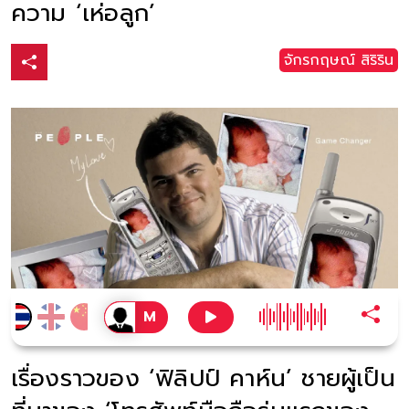
ความ ‘เห่อลูก’
จักรกฤษณ์ สิริริน
เรื่องราวของ ‘ฟิลิปป์ คาห์น’ ชายผู้เป็น