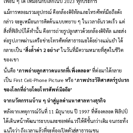
เพื่อน ๆ ได้ เหมือนกับโลกในปี 2023 ทุกประการ
แม้การหลอมรวมอุปกรณ์ คือกล้องดิจิทัลและโทรศัพท์มือถือดัง
กล่าว จะดูเหมือนการคิดค้นแบบหยาบ ๆ ในเวลาอันรวดเร็ว แต่
สิ่งที่ฟิลิปป์ได้ทำนั้น คือการถ่ายรูปลูกสาวด้วยกล้องดิจิทัล และส่ง
ต่อรูปภาพผ่านเครือข่ายโทรศัพท์สาธารณะได้อย่างแม่นยำ ได้
กลายเป็น
‘สิ่งล้ำค่า 2 อย่าง’
ในวันที่มีความหมายที่สุดในชีวิต
ของเขา
นั่นคือ
‘ภาพถ่ายลูกสาวคนแรกที่เพิ่งคลอด’
ที่ต่อมาได้กลาย
เป็น First Cell-Phone Picture หรือ
‘ภาพประวัติศาสตร์รูปแรก
ของโลกที่ถ่ายโดยโทรศัพท์มือถือ’
จากนวัตกรรมบ้าน ๆ นำสู่มูลค่ามหาศาลทางธุรกิจ
หลังจากเหตุการณ์วันที่ 11 มิถุนายน ปี 1997 ที่ห้องคลอด ฟิลิปป์
ได้เดินหน้าพัฒนาระบบและซอฟต์แวร์ให้ดีขึ้นกว่าเดิม จนกระทั่ง
แน่ใจว่า ถึงเวลาแล้วที่จะต้องเปิดตัวสู่สาธารณชน