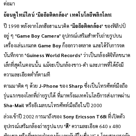
ต่อมา
ย้อนดูไทม์ไลน์ ‘มือถือติดกล้อง’ เทคโนโลยีพลิกโลก!
ปี 1998 หลังจากโลกฮือฮาแนวคิด
‘มือถือติดกล้อง’
ของฟิลิปป์
อยู่ ๆ
‘Game Boy Camera’
อุปกรณ์เสริมสำหรับถ่ายรูปบน
เครื่องเล่นเกมกด
Game Boy
ก็ออกวางตลาด และได้รับการจด
บันทึกจาก
‘Guiness World Records’
ว่าเป็นกล้องดิจิทัลขนาด
เล็กที่สุดในตอนนั้น แม้จะเป็นกล้องขาว-ดำ และภาพที่ได้ยังมี
ความละเอียดต่ำก็ตามที
ตามมาติด ๆ ด้วย
J-Phone
ของ
Sharp
ซึ่งเป็นโทรศัพท์มือถือ
รุ่นแรกของโลกที่ถ่ายรูปได้ ที่มาพร้อมเทคโนโลยีการส่งภาพผ่าน
Sha-Mail
หรืออีเมลบนโทรศัพท์มือถือในปี 2000
ล่วงเข้าปี 2002 การมาถึงของ
Sony Ericsson T68i
ที่เปิดตัว
อุปกรณ์เสริมกล้องถ่ายรูปแบบ
‘สี’
ความละเอียด 640 x 480
พิกเซล หรือที่หลายฝ่ายคงคุ้นเคยกันดีในชื่อ VGA โดยสามารถจัด