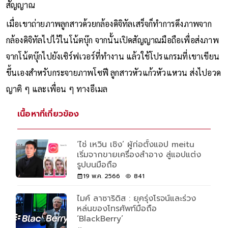
สัญญาณ
เมื่อเขาถ่ายภาพลูกสาวด้วยกล้องดิจิทัลเสร็จก็ทำการดึงภาพจาก
กล้องดิจิทัลไปไว้ในโน้ตบุ๊ก จากนั้นเปิดสัญญาณมือถือเพื่อส่งภาพ
จากโน้ตบุ๊กไปยังเซิร์ฟเวอร์ที่ทำงาน แล้วใช้โปรแกรมที่เขาเขียน
ขึ้นเองสำหรับกระจายภาพโซฟี ลูกสาวหัวแก้วหัวแหวน ส่งไปอวด
ญาติ ๆ และเพื่อน ๆ ทางอีเมล
เนื้อหาที่เกี่ยวข้อง
‘ไช่ เหวิน เชิง’ ผู้ก่อตั้งแอป meitu
เริ่มจากขายเครื่องสำอาง สู่แอปแต่ง
รูปบนมือถือ
19 พ.ค. 2566
841
ไมค์ ลาซาริดิส : ยุครุ่งโรจน์และร่วง
หล่นของโทรศัพท์มือถือ
‘BlackBerry’