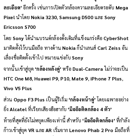
ละเอียด’
อีกครั้ง เช่นการเปิดตัวกล้องความละเอียดระดับ
Mega
Pixel
นำโดย
Nokia 3230
,
Samsung D500
และ
Sony
Ericsson S700
โดย
Sony
ได้นำแบรนด์กล้องดั้งเดิมที่แข็งแกร่งคือ
CyberShot
มาติดตั้งไว้บนมือถือ ทางด้าน
Nokia
ก็นำเลนส์
Carl Zeiss
อัน
เลื่องชื่อติดตั้งเข้าไป หมายแข่งกับ
Sony
จากนั้นเข้าสู่ยุค
‘กล้องหลังคู่’
หรือ
Dual-Camera
ไม่ว่าจะเป็น
HTC One M8
,
Huawei P9
,
P10
,
Mate 9
,
iPhone 7 Plus
,
Vivo V5 Plus
ส่วน
Oppo F3 Plus
เป็นผู้ริเริ่ม
‘กล้องหน้าคู่’
โดยเฉพาะอย่าง
ยิ่ง
Alcatel
ที่เรียกเสียงฮือฮากับ
‘มือถือติดกล้อง 4 ตัว’
ท้ายที่สุดที่ยังไม่หยุดเพียงเท่านี้ สำหรับ
‘มือถือติดกล้อง’
ที่กำลัง
ก้าวเข้าสู่ยุค
VR
และ
AR
เริ่มจาก
Lenovo Phab 2 Pro
มือถือที่