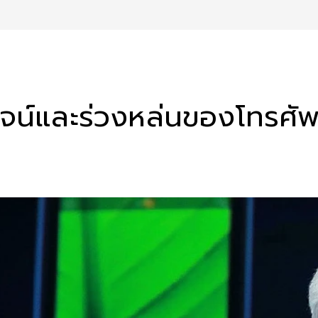
งโรจน์และร่วงหล่นของโทรศั