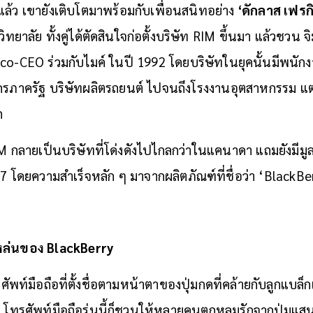
ล้ว เขายังเติบโตมาพร้อมกับเพื่อนสนิทอย่าง
‘ดักลาส เฟรก
ทยาลัย ทั้งคู่ได้ตัดสินใจก่อตั้งบริษัท RIM ขึ้นมา แล้วชวน จิม
น co-CEO ร่วมกับไมค์ ในปี 1992 โดยบริษัทในยุคนั้นมีพนักง
์กรภาครัฐ บริษัทผลิตรถยนต์ ไปจนถึงโรงงานอุตสาหกรรม แต่ยังไ
ัก
M กลายเป็นบริษัทที่โด่งดังไปไกลกว่าในแคนาดา แถมยังมีมูลค
7 โดยความสำเร็จหลัก ๆ มาจากผลิตภัณฑ์ที่ชื่อว่า ‘BlackBe
หล่นของ BlackBerry
พท์มือถือที่ตั้งชื่อตามหน้าตาของปุ่มกดที่คล้ายกับลูกแบล็กเบ
โทรศัพท์มือถือรุ่นนี้ก็ชวนให้หลายคนตกหลุมรักจากปุ่มแสนเ