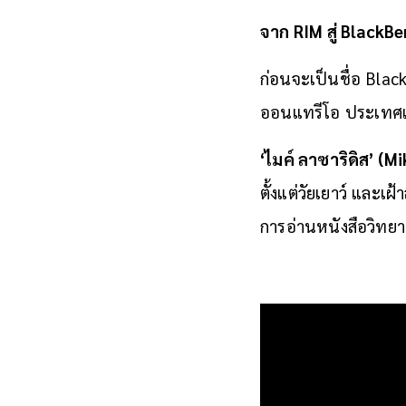
จาก RIM สู่ BlackBe
ก่อนจะเป็นชื่อ BlackB
ออนแทรีโอ ประเท
‘
ไมค์ ลาซาริดิส’ (M
ตั้งแต่วัยเยาว์ และเฝ
การอ่านหนังสือวิทยา