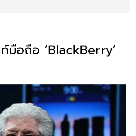
พท์มือถือ ‘BlackBerry’