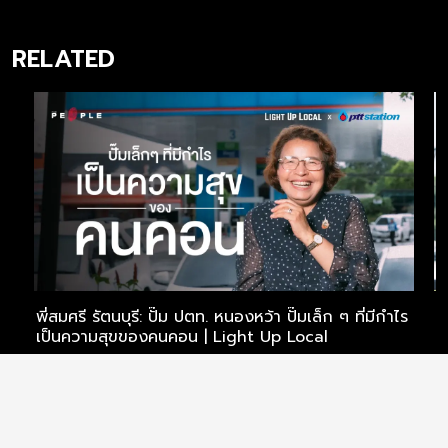
RELATED
พี่สมศรี รัตนบุรี: ปั๊ม ปตท. หนองหว้า ปั๊มเล็ก ๆ ที่มีกำไร
พ
เป็นความสุขของคนคอน | Light Up Local
ช