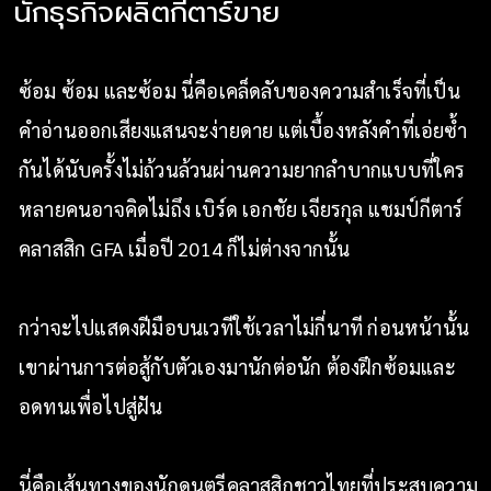
นักธุรกิจผลิตกีตาร์ขาย
ซ้อม ซ้อม และซ้อม นี่คือเคล็ดลับของความสำเร็จที่เป็น
คำอ่านออกเสียงแสนจะง่ายดาย แต่เบื้องหลังคำที่เอ่ยซ้ำ
กันได้นับครั้งไม่ถ้วนล้วนผ่านความยากลำบากแบบที่ใคร
หลายคนอาจคิดไม่ถึง เบิร์ด เอกชัย เจียรกุล แชมป์กีตาร์
คลาสสิก GFA เมื่อปี 2014 ก็ไม่ต่างจากนั้น
กว่าจะไปแสดงฝีมือบนเวทีใช้เวลาไม่กี่นาที ก่อนหน้านั้น
เขาผ่านการต่อสู้กับตัวเองมานักต่อนัก ต้องฝึกซ้อมและ
อดทนเพื่อไปสู่ฝัน
นี่คือเส้นทางของนักดนตรีคลาสสิกชาวไทยที่ประสบความ