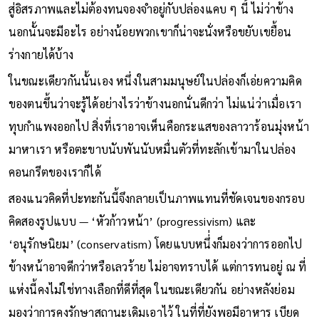
ผุกขึ้นมาคือการออกไปจากที่นี่ให้เร็วที่สุด เพื่อไปสู่อะไรที่ดีกว่า ไป
สู่อิสรภาพและไม่ต้องทนจองจำอยู่กับปล่องแคบ ๆ นี้ ไม่ว่าข้าง
นอกนั้นจะมีอะไร อย่างน้อยพวกเขาก็น่าจะนั่งหรือขยับเขยื้อน
ร่างกายได้บ้าง
ในขณะเดียวกันนั้นเอง หนึ่งในสามมนุษย์ในปล่องก็เอ่ยความคิด
ของตนขึ้นว่าจะรู้ได้อย่างไรว่าข้างนอกนั่นดีกว่า ไม่แน่ว่าเมื่อเรา
ทุบกำแพงออกไป สิ่งที่เราอาจเห็นคือกระแสของลาวาร้อนมุ่งหน้า
มาหาเรา หรือตะขาบนับพันนับหมื่นตัวที่ทะลักเข้ามาในปล่อง
คอนกรีตของเราก็ได้
สองแนวคิดที่ปะทะกันนี้จึงกลายเป็นภาพแทนที่ชัดเจนของกรอบ
คิดสองรูปแบบ — ‘หัวก้าวหน้า’ (progressivism) และ
‘อนุรักษนิยม’ (conservatism) โดยแบบหนึ่่งก็มองว่าการออกไป
ข้างหน้าอาจดีกว่าหรือเลวร้าย ไม่อาจทราบได้ แต่การทนอยู่ ณ ที่
แห่งนี้คงไม่ใช่ทางเลือกที่ดีที่สุด ในขณะเดียวกัน อย่างหลังย่อม