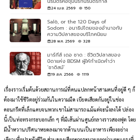
เต้’ ถึง ‘พำนักในนรก’ เมื่อความหวัง
นิรันดรคือขุมนรกนิรันดร์กาล
24 เม.ย. 2569
150
Salò, or the 120 Days of
Sodom : อนาธิปไตยของอำนาจกับ
ความวิปลาสของบริโภคนิยม
28 พ.ค. 2569
328
มาร์กีส์ เดอ ซาด : ชีวิตวิปลาสของ
บิดาแห่ง BDSM ผู้ให้กำเนิดคำว่า
‘ซาดิสม์’
19 ส.ค. 2566
1119
เรื่องราวเริ่มต้นด้วยสถานการณ์ที่คนแปลกหน้าสามคนที่อยู่ดี ๆ ก็
ต้องมาใช้ชีวิตอยู่ร่วมกันในความมืด เบียดเสียดกันอยู่ในช่อง
คอนกรีตที่เล็กแคบจนพวกเขาไม่สามารถแม้แต่จะนั่งลงได้ ปล่อง
นี้เป็นท่อทรงกระบอกเล็ก ๆ ที่มีเส้นผ่านศูนย์กลางราวสองฟุต โดย
มีน้ำหวานปริศนาหยดลงมาจากด้านบนเป็นอาหารเพียงอย่าง