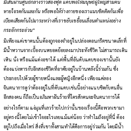
พวกเรา บ้านทรงกระบอกตั้งฉากกับผืนดิน ภายในกลวงเปล่า และ
มีเส้นผ่านศูนย์กลางราวสองฟุต แคบพอให้มนุษย์ผู้ใหญ่สามคน
หายใจรดกันและกัน หรือพอให้ร่างกายของเราแนบชิดติดกันเพื่อ
เบียดเสียดกันไปมาระหว่างที่เราขยับเขยื้อนเลื่อนตำแหน่งอย่าง
กระอักกระอ่วน
”
มิเพียงแค่เขาคนนั้นต้องถูกจองจำอยู่ในปล่องคอนกรีตขนาดเล็กที่
มีน้ำหวานจากเบื้องบนหยอดย้อยลงมาประทังชีวิต ไม่สามารถเดิน
เหิน นั่ง หรือแม้แต่งอขาได้ แต่พื้นที่อันคับแคบของเขานั้นยัง
ต้องแบ่งหารกับอีกสองชีวิตที่อาศัยอยู่ในบ้านหลังนี้ร่วมกัน ซึ่ง
ประกอบไปด้วยผู้ชายหนึ่งและผู้หญิงอีกหนึ่ง เพียงแค่ลอง
จินตนาการดูว่าต้องอยู่ในที่คับแคบเช่นนี้อย่างแนบชิดกับคนอื่น
อีกสองคน ก็ถือเป็นอภิมหาฝันร้ายที่ใครสักคนจะจินตนาการได้
อย่างไรก็ตาม แง่มุมที่เลวร้ายไปกว่านั้นของเรื่องนี้คือพวกเขามา
อยู่ตรงนี้โดยไม่เข้าใจอะไรเลยแม้แต่น้อย ว่าทำไมถึงอยู่ที่นี่ ต้อง