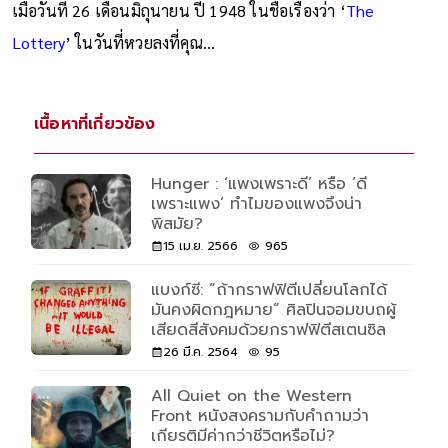
เมื่อวันที่ 26 เดือนมิถุนายน ปี 1948 ในชื่อเรื่องว่า ‘
The
Lottery
’ ในวันที่หวยลงที่คุณ…
เนื้อหาที่เกี่ยวข้อง
Hunger : ‘แพงเพราะดี’ หรือ ‘ดี
เพราะแพง’ ทำไมของแพงจึงน่า
พิสมัย?
15 เม.ย. 2566
965
แบงก์ซี: “ถ้ากราฟฟิตีเปลี่ยนโลกได้
มันคงผิดกฎหมาย” ศิลปินจอมขบถผู้
เสียดสีสังคมด้วยกราฟฟิตีสเตนซิล
26 มี.ค. 2564
95
All Quiet on the Western
Front หนังสงครามกับคำถามว่า
เกียรติมีค่ากว่าชีวิตหรือไม่?