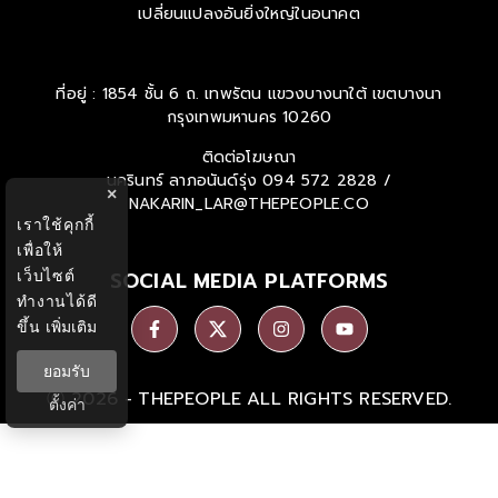
เปลี่ยนแปลงอันยิ่งใหญ่ในอนาคต
ที่อยู่ : 1854 ชั้น 6 ถ. เทพรัตน แขวงบางนาใต้ เขตบางนา
กรุงเทพมหานคร 10260
ติดต่อโฆษณา
นครินทร์ ลาภอนันด์รุ่ง
094 572 2828 /
×
NAKARIN_LAR@THEPEOPLE.CO
เราใช้คุกกี้
เพื่อให้
เว็บไซต์
SOCIAL MEDIA PLATFORMS
ทำงานได้ดี
ขึ้น
เพิ่มเติม
ยอมรับ
Ⓒ 2026 -
THEPEOPLE
ALL RIGHTS RESERVED.
ตั้งค่า