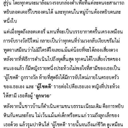
สู่รุ่น โดยทุกคนจะมาล้อมวงรอบกล่องดำเพื่อที่แต่ละคนจะสามารถ
หยิบลอตเตอรี่ใบของตนได้ และทุกคนในหมู่บ้านต้องหยิบคนละ
หนึ่งใบ
แต่เมื่อพูดถึงลอตเตอรี่ แทนที่จะเป็นบรรยากาศครื้นเครงเหมือน
การจับรางวัลปีใหม่ กลายเป็นว่าทุกคนที่ร่วมวงกลับเงียบขรึมไม่
พูดจาเสมือนว่าไม่มีใครดีใจเลยแม้แต่น้อยที่จะได้ลองเสี่ยงดวง
หลังจากที่พิธีการดำเนินไปถึงจุดสิ้นสุด ทุกคนได้ใบเสี่ยงโชคของ
ตนเองแล้ว ก็มีหญิงรายหนึ่งประท้วงไม่พอใจที่สามีของเธอเป็น
‘ผู้โชคดี’ ถูกรางวัล ท้ายที่สุดจึงได้มีการจับใหม่ภายในครอบครัว
ของเธอเอง และ ‘
ผู้โชคดี
’ รายต่อไปคือเธอเอง หญิงที่ประท้วง
ให้สามี เธอคือผู้ ‘
ถูกหวย
’
หลังจากนั้นชาวบ้านก็ดำเนินตามขนบธรรมเนียมเดิม คือการหยิบ
หินกันคนละก้อน ไม่เว้นแม้แต่เด็กหรือคนแก่ รวมถึงลูกเล็กของ
เธอด้วย แล้วรุมปาหินใส่ ‘ผู้โชคดี’ รายนั้นจนถึงแก่ชีวิต ดูเหมือน