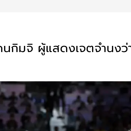
่มแดนกิมจิ ผู้แสดงเจตจำน