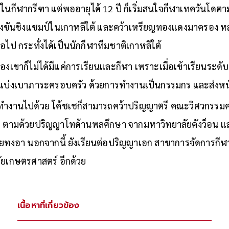
ในกีฬากรีฑา แต่พออายุได้ 12 ปี ก็เริ่มสนใจกีฬาเทควันโดตามเพ
ข่งขันชิงแชมป์ในเกาหลีใต้ และคว้าเหรียญทองแดงมาครอง หลังจ
อไป กระทั่งได้เป็นนักกีฬาทีมชาติเกาหลีใต้
่นของเขาก็ไม่ได้มีแค่การเรียนและกีฬา เพราะเมื่อเข้าเรียนระด
ยแบ่งเบาภาระครอบครัว ด้วยการทำงานเป็นกรรมกร และส่งหนั
ย ทำงานไปด้วย โค้ชเชก็สามารถคว้าปริญญาตรี คณะวิศวกรรม
เร็จ ตามด้วยปริญญาโทด้านพลศึกษา จากมหาวิทยาลัยคังว็อน
ัยทงอา นอกจากนี้ ยังเรียนต่อปริญญาเอก สาขาการจัดการกี
ลัยเกษตรศาสตร์ อีกด้วย
เนื้อหาที่เกี่ยวข้อง