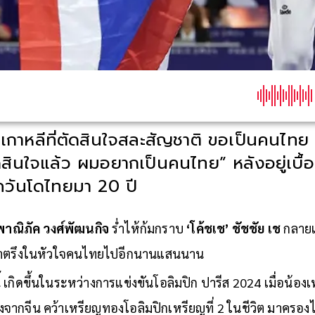
วเกาหลีที่ตัดสินใจสละสัญชาติ ขอเป็นคนไท
ดสินใจแล้ว ผมอยากเป็นคนไทย” หลังอยู่เบื
ควันโดไทยมา 20 ปี
พาณิภัค วงศ์พัฒนกิจ
ร่ำไห้ก้มกราบ
‘โค้ชเช’ ชัชชัย เช
กลาย
ตราตรึงในหัวใจคนไทยไปอีกนานแสนนาน
เกิดขึ้นในระหว่างการแข่งขันโอลิมปิก ปารีส 2024 เมื่อน้อ
ข่งจากจีน คว้าเหรียญทองโอลิมปิกเหรียญที่ 2 ในชีวิต มาครอง