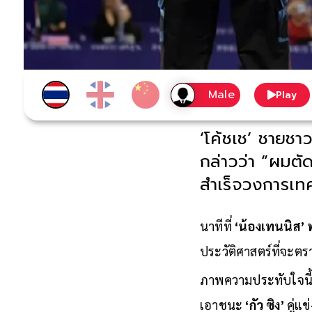
Play
‘โค้ชเช’ ชายชา
กล่าวว่า “ผมตั
สำเร็จวงการเท
นาทีที่
‘น้องเทนนิส’ 
ประวัติศาสตร์ที่จะ
ภาพความประทับใจนี้ 
เอาชนะ
‘กัว ซิง’
คู่แ