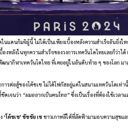
ในแดนกิมจิผู้นี้ ไม่ได้เป็นเพียงเบื้องหลังความสำเร็จอันยิ่ง
็นเบื้องหลังในทุกความสำเร็จของวงการเทควันโดไทยเลยก็ว่าได้ 
ัฒนากีฬาเทควันโดไทย ที่เคยอยู่ในอันดับท้าย ๆ ของโลก มาสู
รต่อสู้ของโค้ชเช ไม่ได้โฟกัสอยู่แค่ในสนามเทควันโดเท่านั้
่ชัดเจนว่า
“ผมอยากเป็นคนไทย”
ซึ่งเป็นเรื่องที่ต้องใช้เว
อง
‘โค้ชเช’ ชัชชัย เช
ชาวเกาหลีใต้ที่ลัดฟ้ามามอบความสุขแล