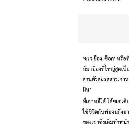
‘ชเว ย็อง-ซ็อก’
หรือท
นัม เมืองที่ใหญ่สุดเป
ส่วนตัวสมรสสาวเกาหล
มิน’
ที่เกาหลีใต้ โค้ชเชเ
ใช้ชีวิตกับพ่อจนถึงอ
ของเขาซึ่งเดิมทำหน้