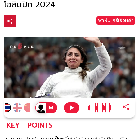
โอลิมปิก 2024
พาฝัน ศรีเริงหล้า
KEY
POINTS
นาดา ฮาเฟซ กลายเป็นหนึ่งในไวรัลของโอลิมปิก ปารีส