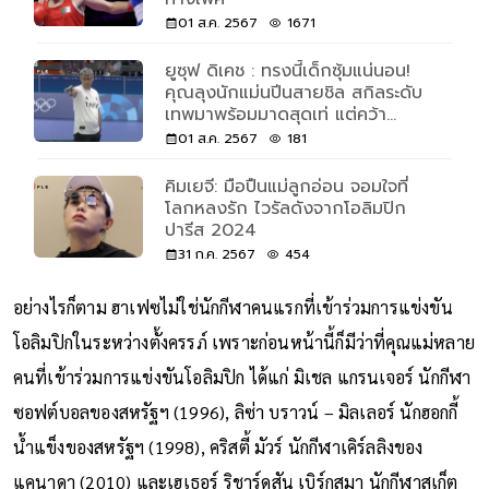
01 ส.ค. 2567
1671
ยูซุฟ ดิเคช : ทรงนี้เด็กซุ้มแน่นอน!
คุณลุงนักแม่นปีนสายชิล สกิลระดับ
เทพมาพร้อมมาดสุดเท่ แต่คว้า
เหรียญเงินมาครอง
01 ส.ค. 2567
181
คิมเยจี: มือปืนแม่ลูกอ่อน จอมใจที่
โลกหลงรัก ไวรัลดังจากโอลิมปิก
ปารีส 2024
31 ก.ค. 2567
454
อย่างไรก็ตาม ฮาเฟซไม่ใช่นักกีฬาคนแรกที่เข้าร่วมการแข่งขัน
โอลิมปิกในระหว่างตั้งครรภ์ เพราะก่อนหน้านี้ก็มีว่าที่คุณแม่หลาย
คนที่เข้าร่วมการแข่งขันโอลิมปิก ได้แก่ มิเชล แกรนเจอร์ นักกีฬา
ซอฟต์บอลของสหรัฐฯ (1996), ลิซ่า บราวน์ – มิลเลอร์ นักฮอกกี้
น้ำแข็งของสหรัฐฯ (1998), คริสตี้ มัวร์ นักกีฬาเคิร์ลลิงของ
แคนาดา (2010) และเฮเธอร์ ริชาร์ดสัน เบิร์กสมา นักกีฬาสเก็ต