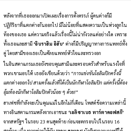
หลังจากที่เธอออกมาเปิดเผยเรื่องการตั้งครรภ์ ผู้คนต่างก็มี
ปฏิกิริยาที่แตกต่างกันออกไป มีไม่น้อยที่แสดงความเป็นห่วงลูกใน
ท้องของเธอ แต่ความจริงแล้วเรื่องนี้ไม่น่ากังวลแต่อย่างใด เพราะ
ทั้งเธอและสามี
‘อิบราฮิม อิฮับ’
ต่างก็มีปริญญาทางการแพทย์ทั้ง
คู่ โดยสามีของเธอเป็นศัลยแพทย์หัวใจและทรวงอก
ในอินสตาแกรมเธอยังขอบคุณสามีและครอบครัวสำหรับแรงใจที่
พวกเขามอบให้ เธอยังเขียนด้วยว่า
“การแข่งขันโอลิมปิกครั้งนี้
แตกต่างออกไป สามครั้งแล้วที่ได้เป็นนักกีฬาโอลิมปิก แต่ครั้งนี้ต้อง
อุ้มท้องนักกีฬาโอลิมปิกตัวน้อย ๆ ด้วย!”
ฮาเฟซที่กำลังจะเป็นคุณแม่ในอีกไม่กี่เดือน โพสต์ข้อความเหล่านี้
ทางอินสตาแกรมหลังจากเอาชนะ
‘เอลิซาเบธ ทาร์ตาคอฟสกี’
จากสหรัฐฯ ในรอบ 23 คนสุดท้าย ก่อนจะตกรอบไปในรอบ 16
สุดท้าย เนื่องจากพ่ายให้กับ
‘จอน ฮายอง’
นักกีฬาจากเกาหลีใต้