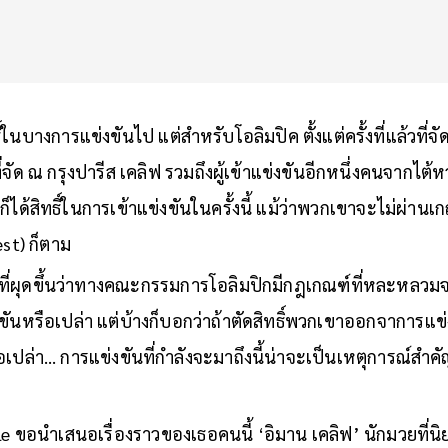
์ในบางการแข่งขันไป แต่สำหรับโอลิมปิค ตั้งแต่ครั้งที่แล้วที่จั
ี่จัด ณ กรุงปารีส เคลิฟ รวมถึงผู้เข้าแข่งขันอีกหนึ่งคนจากไต้หว
นก็ได้สิทธิ์ในการเข้าแข่งขันในครั้งนี้ แม้ว่าพวกเขาจะไม่ผ่
est) ก็ตาม
มที่ผุดขึ้นว่าทางคณะกรรมการโอลิมปิกมีกฎเกณฑ์ที่หละหลว
ขันหรือเปล่า แต่บ้างก็บอกว่าถ้าตัดสิทธิ์พวกเขาออกจาการแข
อเปล่า… การแข่งขันที่กำลังจะมาถึงนี้น่าจะเป็นเหตุการณ์สำค