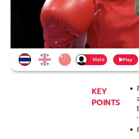
Play
KEY
POINTS