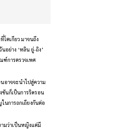
ดที่โตเกียว มาจนถึง
ันอย่าง ‘หลิน ยู่-ถิง’
านเกณฑ์การตรวจเพศ
มจนอาจจะนำไปสู่ความ
่งขันก็เป็นการริดรอน
ัญในการถกเถียงกันต่อ