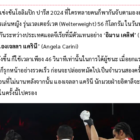
ของแอลจีเรียที่ต้องขายเ
แข่งขันโอลิมปิก ปารีส 2024 ที่ใครหลายคนก็พากันจับตามองอ
ล่นหญิง รุ่นเวลเตอร์เวต (Welterweight) 56 กิโลกรัม ในวัน
บกันระหว่างประเทศแอลจีเรียที่มีตัวแทนอย่าง ‘
อิมาน เคลิฟ
’ 
องเจลลา แครินี
’ (Angela Carini)
ึ้น ก็ใช้เวลาเพียง 46 วินาทีเท่านั้นในการได้ผู้ชนะ เมื่อยกแรกเ
ีก็รุกหน้าอย่างรวดเร็ว ก่อนจะปล่อยหมัดไปเป็นจำนวนสองคร
อนที่ไม่นานหลังจากนั้น แองเจลลา แครินี นักมวยฝ่ายอิตาลี
ในครั้งนี้ไปครอง