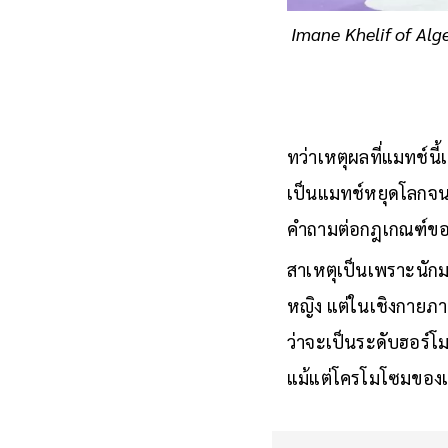
Imane Khelif of Alge
ทว่าเหตุผลที่แมทช์น
เป็นแมทช์หยุดโลกจนผ
คำถามต่อกฎเกณฑ์ขอ
สาเหตุเป็นเพราะนักมว
หญิง แต่ในเชิงกายภาพน
ว่าจะเป็นระดับฮอร์
แม้แต่โครโมโซมของเธ