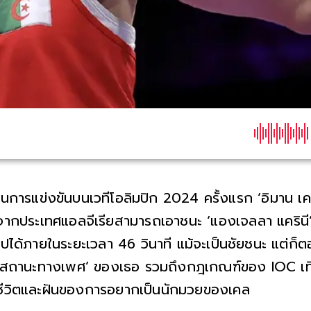
ในการแข่งขันบนเวทีโอลิมปิก 2024 ครั้งแรก ‘อิมาน เค
จากประเทศแอลจีเรียสามารถเอาชนะ ‘แองเจลลา แครินี’
ไปได้ภายในระยะเวลา 46 วินาที แม้จะเป็นชัยชนะ แต่ก็
‘สถานะทางเพศ’ ของเธอ รวมถึงกฎเกณฑ์ของ IOC เที
ชีวิตและฝันของการอยากเป็นนักมวยของเคลิฟที่เติบโตขึ