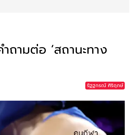
งคำถามต่อ ‘สถานะทาง
รัฐฐกรณ์ ศิริฤกษ์