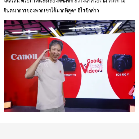
โดดเด่น ด้วยภาพและเสียงที่คมชัด สว่างใส สวยงาม ตรงตาม
จินตนาการของพวกเขาได้มากที่สุด” ฮิโรชิกล่าว