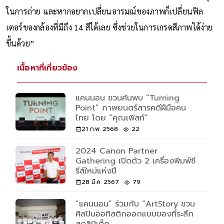
ในการถ่าย และหากอยากเปลี่ยนอารมณ์ของภาพก็เปลี่ยนฟิล
เตอร์ของกล้องที่มีถึง 14 สีได้เลย ซึ่งช่วยในการเกรดสีภาพได้ง่าย
ขึ้นด้วย”
เนื้อหาที่เกี่ยวข้อง
แคนนอน ชวนค้นพบ “Turning
Point” ภาพยนตร์สารคดีฝีมือคน
ไทย โดย “คุณเฟิสท์”
21 ก.พ. 2568
22
2024 Canon Partner
Gathering เปิดตัว 2 เครื่องพิมพ์ซี
รีส์ใหม่แห่งปี
28 มี.ค. 2567
79
“แคนนอน” ร่วมกับ “ArtStory ชวน
ศิลปินออทิสติกออกแบบของที่ระลึก
สุดลิมิเต็ด