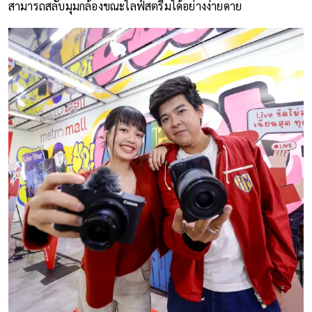
สามารถสลับมุมกล้องขณะไลฟ์สตรีมได้อย่างง่ายดาย