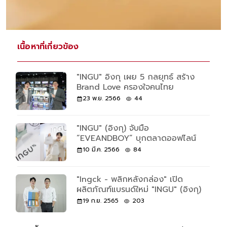
เนื้อหาที่เกี่ยวข้อง
"INGU" อิงกุ เผย 5 กลยุทธ์ สร้าง
Brand Love ครองใจคนไทย
23 พ.ย. 2566
44
"INGU" (อิงกุ) จับมือ
“EVEANDBOY” บุกตลาดออฟไลน์
10 มี.ค. 2566
84
"Ingck - พลิกหลังกล่อง" เปิด
ผลิตภัณฑ์แบรนด์ใหม่ "INGU" (อิงกุ)
19 ก.ย. 2565
203