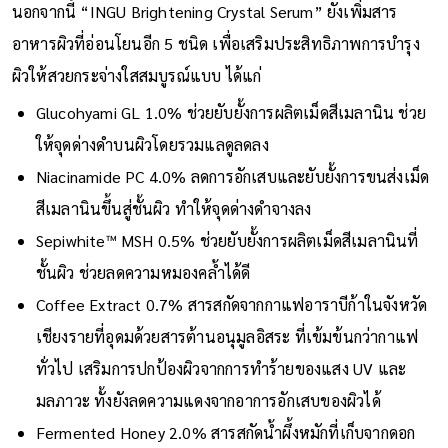
นอกจากนี้ “INGU Brightening Crystal Serum” ยังเพิ่มสาร
อาหารผิวที่อ่อนโยนอีก 5 ชนิด เพื่อเสริมประสิทธิภาพการบำรุง
ผิวให้สวยกระจ่างใสสมบูรณ์แบบ ได้แก่
Glucohyami GL 1.0% ช่วยยับยั้งการผลิตเม็ดสีเมลานิน ช่วย
ให้จุดด่างดำบนผิวโดยรวมแลดูลดลง
Niacinamide PC 4.0% ลดการอักเสบและยับยั้งการขนส่งเม็ด
สีเมลานินขึ้นสู่ชั้นผิว ทำให้จุดด่างดำจางลง
Sepiwhite™️ MSH 0.5% ช่วยยับยั้งการผลิตเม็ดสีเมลานินที่
ชั้นผิว ช่วยลดความหมองคล้ำได้ดี
Coffee Extract 0.7% สารสกัดจากกาแฟอาราบีก้าในจังหวัด
เชียงรายที่อุดมด้วยสารต้านอนุมูลอิสระ ที่เข้มข้นกว่ากาแฟ
ทั่วไป เสริมการปกป้องผิวจากการทำร้ายของแสง UV และ
มลภาวะ ทั้งยังลดความแดงจากอาการอักเสบของผิวได้
Fermented Honey 2.0% สารสกัดน้ำผึ้งหมักที่เก็บจากดอก