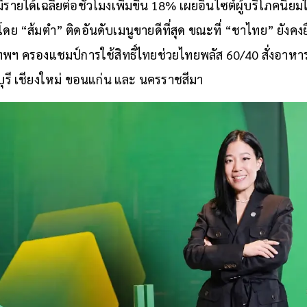
รายได้เฉลี่ยต่อชั่
วโมงเพิ่มขึ้น 18% เผยอินไซต์ผู้บริโภคนิยมใ
โดย “ส้มตำ” ติดอันดับเมนูขายดีที่สุด ขณะที่ “ชาไทย” ยังคงยืน
พฯ ครองแชมป์การใช้สิทธิ์ไทยช่
วยไทยพลัส 60/40 สั่งอาห
บุรี เชียงใหม่ ขอนแก่น และ นครราชสีมา