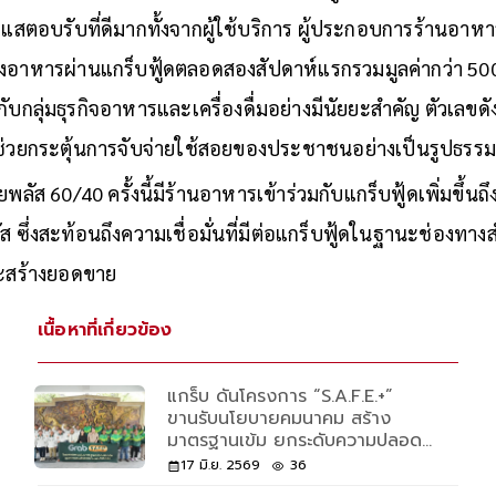
แสตอบรับที่ดี
มากทั้งจากผู้ใช้บริการ ผู้ประกอบการร้านอาหา
งอาหารผ่านแกร็บฟู้ดตลอดสองสั
ปดาห์แรกรวมมูลค่ากว่า 500
ั
บกลุ่มธุรกิจอาหารและเครื่องดื่
มอย่างมีนัยยะสำคัญ ตัวเลขดั
ช่วยกระตุ้นการจับจ่ายใช้
สอยของประชาชนอย่างเป็นรูปธรร
ัส 60/40 ครั้งนี้มีร้านอาหารเข้าร่วมกั
บแกร็บฟู้ดเพิ่มขึ้นถ
ส ซึ่งสะท้อนถึงความเชื่อมั่นที่
มีต่อแกร็บฟู้ดในฐานะช่
องทางสำ
ะสร้
างยอดขาย
เนื้อหาที่เกี่ยวข้อง
แกร็บ ดันโครงการ “S.A.F.E.+”
ขานรับนโยบายคมนาคม สร้าง
มาตรฐานเข้ม ยกระดับความปลอด
ภัยแอปเรียกรถ
17 มิ.ย. 2569
36