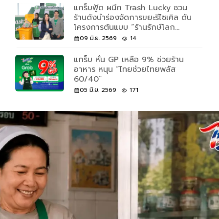
แกร็บฟู้ด ผนึก Trash Lucky ชวน
ร้านดังนำร่องจัดการขยะรีไซเคิล ดัน
โครงการต้นแบบ “ร้านรักษ์โลก
พร้อมคัดแยก”
09 มิ.ย. 2569
14
แกร็บ หั่น GP เหลือ 9% ช่วยร้าน
อาหาร หนุน “ไทยช่วยไทยพลัส
60/40”
05 มิ.ย. 2569
171