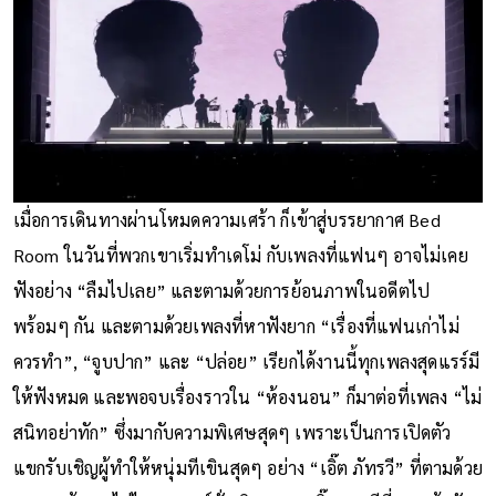
เมื่อการเดินทางผ่านโหมดความเศร้า ก็เข้าสู่บรรยากาศ Bed
Room ในวันที่พวกเขาเริ่มทำเดโม่ กับเพลงที่แฟนๆ อาจไม่เคย
ฟังอย่าง “ลืมไปเลย” และตามด้วยการย้อนภาพในอดีตไป
พร้อมๆ กัน และตามด้วยเพลงที่หาฟังยาก “เรื่องที่แฟนเก่าไม่
ควรทำ”, “จูบปาก” และ “ปล่อย” เรียกได้งานนี้ทุกเพลงสุดแรร์มี
ให้ฟังหมด และพอจบเรื่องราวใน “ห้องนอน” ก็มาต่อที่เพลง “ไม่
สนิทอย่าทัก” ซึ่งมากับความพิเศษสุดๆ เพราะเป็นการเปิดตัว
แขกรับเชิญผู้ทำให้หนุ่มทีเขินสุดๆ อย่าง “เอิ๊ต ภัทรวี” ที่ตามด้วย