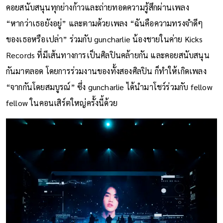
คอยสนับสนุนทุกย่างก้าวและถ่ายทอดความรู้สึกผ่านเพลง
“หากว่าเธอยังอยู่” และตามด้วยเพลง “ฉันคือความทรงจำดีๆ
ของเธอหรือเปล่า” ร่วมกับ guncharlie น้องชายในค่าย Kicks
Records ที่มีเส้นทางการเป็นศิลปินคล้ายกัน และคอยสนับสนุน
กันมาตลอด โดยการร่วมงานของทั้งสองศิลปิน ก็ทำให้เกิดเพลง
“จากกันโดยสมบูรณ์” ซึ่ง guncharlie ได้นำมาโชว์ร่วมกับ fellow
fellow ในคอนเสิร์ตใหญ่ครั้งนี้ด้วย