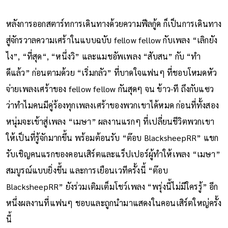
หลังการออกสตาร์ทการเดินทางด้วยความฟีลกู้ด ก็เป็นการเดินทาง
สู่จักรวาลความเศร้าในแบบฉบับ fellow fellow กับเพลง “เลิกยัง
ไง”, “ที่สุด“, “หนึ่งวิ” และแมชอัพเพลง “สับสน” กับ “ทำ
ดีแล้ว” ก่อนตามด้วย “เริ่มกลัว” ที่บาดใจแฟนๆ ที่ชอบโหมดหัว
จ่ายเพลงเศร้าของ fellow fellow กันสุดๆ จน ข้าว-ที ถึงกับแซว
ว่าทำไมคนมีคู่ร้องทุกเพลงเศร้าของพวกเขาได้หมด ก่อนที่ทั้งสอง
หนุ่มจะเข้าสู่เพลง “เมษา” ผลงานแรกๆ ที่เปลี่ยนชีวิตพวกเขา
ให้เป็นที่รู้จักมากขึ้น พร้อมต้อนรับ “ต๊อบ BlacksheepRR” แขก
รับเชิญคนแรกของคอนเสิร์ตและแร็ปเปอร์ผู้ทำให้เพลง “เมษา”
สมบูรณ์แบบยิ่งขึ้น และการเยือนเวทีครั้งนี้ “ต๊อบ
BlacksheepRR” ยังร่วมเติมเต็มโชว์เพลง “พรุ่งนี้ไม่มีใครรู้” อีก
หนึ่งผลงานที่แฟนๆ ชอบและถูกนำมาแสดงในคอนเสิร์ตใหญ่ครั้ง
นี้