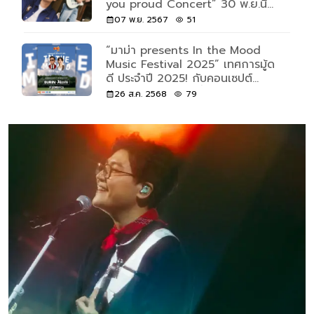
you proud Concert” 30 พ.ย.นี้
ณ Lido Connect
07 พ.ย. 2567
51
“มาม่า presents In the Mood
Music Festival 2025” เทศการมู้ด
ดี ประจำปี 2025! กับคอนเซปต์
“TWO-GETHER” ที่จับคู่ศิลปิน มาส
26 ส.ค. 2568
79
ร้างโชว์ครั้งประวัติศาสตร์