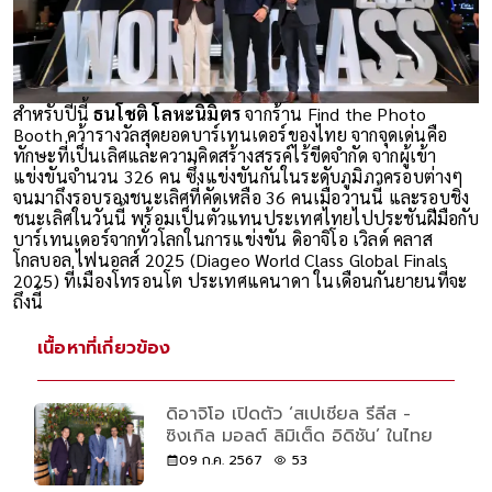
สำหรับปีนี้
ธนโชติ โลหะนิมิตร
จากร้าน Find the Photo
Booth คว้ารางวัลสุดยอดบาร์เทนเดอร์ของไทย จากจุดเด่นคือ
ทักษะที่เป็นเลิศและความคิดสร้างสรรค์ไร้ขีดจำกัด จากผู้เข้า
แข่งขันจำนวน 326 คน ซึ่งแข่งขันกันในระดับภูมิภาครอบต่างๆ
จนมาถึงรอบรองชนะเลิศที่คัดเหลือ 36 คนเมื่อวานนี้ และรอบชิง
ชนะเลิศในวันนี้ พร้อมเป็นตัวแทนประเทศไทยไปประชันฝีมือกับ
บาร์เทนเดอร์จากทั่วโลกในการแข่งขัน ดิอาจิโอ เวิลด์ คลาส
โกลบอล ไฟนอลส์ 2025 (Diageo World Class Global Finals
2025) ที่เมืองโทรอนโต ประเทศแคนาดา ในเดือนกันยายนที่จะ
ถึงนี้
เนื้อหาที่เกี่ยวข้อง
ดิอาจิโอ เปิดตัว ‘สเปเชียล รีลีส -
ซิงเกิล มอลต์ ลิมิเต็ด อิดิชัน’ ในไทย
09 ก.ค. 2567
53