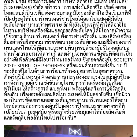
ภูนีต นารัง
กรรมการผู้จัดการ บริษัท ดิอาจิโอ โมเอ็ท เฮนเนสซี่
(ประเทศไทย) จำกัด กล่าวว่า “การแข่งขันดิอาจิโอ เวิลด์ คลาส
ไทยแลนด์เป็นเวทีแห่งความภาคภูมิใจของดิอาจิโอ ถือเป็นเวทีที่
เปิดประตูให้กับบาร์เทนเดอร์ชาวไทยได้ออกไปแสดงฝีมือใน
ระดับโลกมานานกว่าทศวรรษ อีกทั้งยังเป็นเวทีที่ทำให้ดิอาจิโอ
ในฐานะบริษัทเครื่องดื่มแอลกอฮอล์ระดับโลก ได้มีโอกาสนำความ
เชี่ยวชาญด้านบาร์เทนเดอร์ ทั้งการทำเครื่องดื่ม และเสิร์ฟเครื่อง
ดื่มอย่างรับผิดชอบมาช่วยพัฒนา ยกระดับทักษะและฝีมือของบาร์
เทนเดอร์ไทยให้พัฒนาและตามทันเทรนด์ของผู้บริโภคอยู่เสมอ
ผ่านทั้งการอบรมให้ความรู้ และผ่านโจทย์การแข่งขันที่คิดมาเป็น
อย่างดีเพื่อลับคมฝีมือบาร์เทนเดอร์ไทย ซึ่งสอดคล้องกับ SOCIETY
2030: SPIRIT OF PROGRESS หรือแผนด้านความยั่งยืน 10 ปี
ของดิอาจิโอ ในด้านการพัฒนาทักษะบุคลากรในอุตสาหกรรม
สำหรับปีนี้ เทรนด์ Premiumization ยังคงมาแรงในกลุ่มผู้บริโภค
เราจึงท้าทายผู้เข้าแข่งขันด้วยโจทย์การทำเครื่องดื่มในสไตล์
พรีเมียม ให้สร้างสรรค์ แปลกใหม่ พร้อมส่งเสริมการใช้วัตถุดิบ
ท้องถิ่น เพื่อยกระดับผลผลิตในประเทศให้มีมูลค่ายิ่งขึ้น เชื่อนี่ว่า
จะเป็นการขัดเกลาและยกระดับมาตรฐานบาร์เทนเดอร์ให้ตอบ
โจทย์ความต้องการของผู้บริโภคทั้งชาวไทยและชาวต่างชาติที่
เปลี่ยนไปตามยุคสมัย พร้อมทั้งช่วยเพิ่มมูลค่าให้กับผลิตภัณฑ์
และวัตถุดิบท้องถิ่นไทยไปพร้อมกัน”