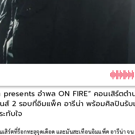
ิต presents อำพล ON FIRE” คอนเสิร์ตตำ
ันส์ 2 รอบที่อิมแพ็ค อารีน่า พร้อมศิลปินรั
ระทับใจ
เสิร์ตที่ร็อกทะลุจุดเดือด และมันสะเทือนอิมแพ็ค อารีน่า จน 