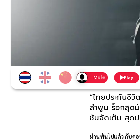
Play
“ไทยประกันชีว
ลำพูน ร็อกสุดม
ชันจัดเต็ม สุดป
ผ่านพ้นไปแล้ว กับคอน