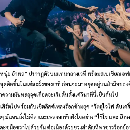
่อ “หนุ่ย อำพล” ปรากฏตัวบนแท่นกลางเวที พร้อมสเปเชียลเอฟ
ูกจุดติดขึ้นในแต่ละฝั่งของเวที ก่อนจะมาหยุดอยู่บนฝ่ามือขอ
ความมันทะลุจุดเดือดจะเริ่มต้นตั้งแต่วินาทีนี้เป็นต้นไป
เสิร์ตไปพร้อมกับเซ็ตลิสต์เพลงร็อกข้ามยุค
“วัตถุไวไฟ ดับเคร
นๆ มันจนนั่งไม่ติด และเพลงอกหักฝังใจอย่าง
“ไว้ใจ และ นึกหร
ละชูมือขวาไปด้วยกัน ต่อเนื่องด้วยช่วงสำคัญที่พาชาวร็อกย