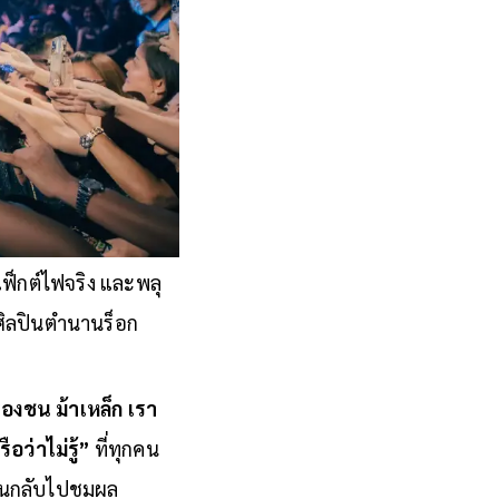
เฟ็กต์ไฟจริง และพลุ
งศิลปินตำนานร็อก
ื่องชน ม้าเหล็ก เรา
ือว่าไม่รู้”
ที่ทุกคน
้อนกลับไปชมผล