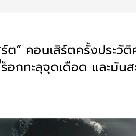
์ต” คอนเสิร์ตครั้งประวั
ร็อกทะลุจุดเดือด และมันสะ