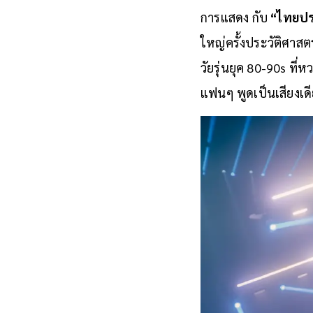
การแสดง กับ
“ไทยประ
ใหญ่ครั้งประวัติศาส
วัยรุ่นยุค 80-90s ที่
แฟนๆ พูดเป็นเสียงเดี