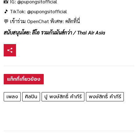
📸 IG:
@pupongsitofficial
🎵 TikTok:
@pupongsitofficial
💬 เข้าร่วม OpenChat พิเศษ:
คลิกที่นี่
สนับสนุนโดย: ลีโอ รวมกันมันส์กว่า / Thai Air Asia
แท็กที่เกี่ยวข้อง
เพลง
ศิลปิน
ปู พงษ์สิทธิ์ คำภีร์
พงษ์สิทธิ์ คำภีร์