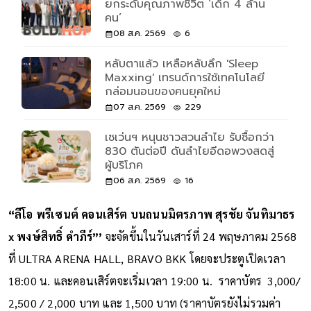
ยกระดับคุณภาพชีวิต ‘เด็ก 4 ล้าน
คน’
08 ส.ค. 2569
6
หลับตาแล้ว เหลือหลับลึก 'Sleep
Maxxing' เทรนด์การใช้เทคโนโลยี
กล่อมนอนของคนยุคใหม่
07 ส.ค. 2569
229
เซเว่นฯ หนุนชาวสวนลำไย รับซื้อกว่า
830 ตันต่อปี ดันลำไยอีดอพวงสดสู่
ผู้บริโภค
06 ส.ค. 2569
16
“ลีโอ พรีเซนต์ คอนเสิร์ต บนถนนมิตรภาพ สุรชัย จันทิมาธร
x พงษ์สิทธิ์ คำภีร์”’
จะจัดขึ้นในวันเสาร์ที่ 24 พฤษภาคม 2568
ที่ ULTRA ARENA HALL, BRAVO BKK โดยจะประตูเปิดเวลา
18:00 น. และคอนเสิร์ตจะเริ่มเวลา 19:00 น. ราคาบัตร 3,000/
2,500 / 2,000 บาท และ 1,500 บาท (ราคาบัตรยังไม่รวมค่า