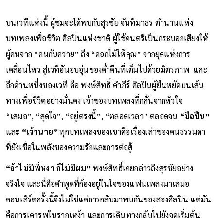
บนเวทีแห่งนี้ ผู้ชมจะได้พบกับสุรชัย จันทิมาธร ตำนานแห่ง
บทเพลงเพื่อชีวิต ศิลปินแห่งชาติ ผู้ใช้ดนตรีเป็นกระบอกเสียงให้
ผู้คนจาก “คนกับควาย” ถึง “ดอกไม้ให้คุณ” จากยุคแห่งการ
เคลื่อนไหว สู่เวทีอันอบอุ่นของค่ำคืนที่เต็มไปด้วยมิตรภาพ และ
อีกด้านหนึ่งของเวที คือ พงษ์สิทธิ์ คำภีร์ ศิลปินผู้ยืนหยัดบนเส้น
ทางเพื่อชีวิตอย่างมั่นคง เจ้าของบทเพลงที่กลั่นจากหัวใจ
“เสมอ”, “สุดใจ”, “อยู่ตรงนี้”, “ตลอดเวลา” ตลอดจน
“มือปืน”
และ
“เจ้านาย”
ทุกบทเพลงของเขาคือเรื่องเล่าของคนธรรมดา
ที่ยังเชื่อในพลังของความรักและการต่อสู้
“ถ้าไม่มีพี่หงา ก็ไม่มีผม”
พงษ์สิทธิ์เคยกล่าวถึงสุรชัยอย่าง
จริงใจ และนี่คือคำพูดที่ก้องอยู่ในใจของแฟนเพลงมาเสมอ
คอนเสิร์ตครั้งนี้จึงไม่ใช่แค่การกลับมาพบกันของสองศิลปิน แต่มัน
คือการเคารพในรากเหง้า และการเดินทางกลับไปยังจุดเริ่มต้น