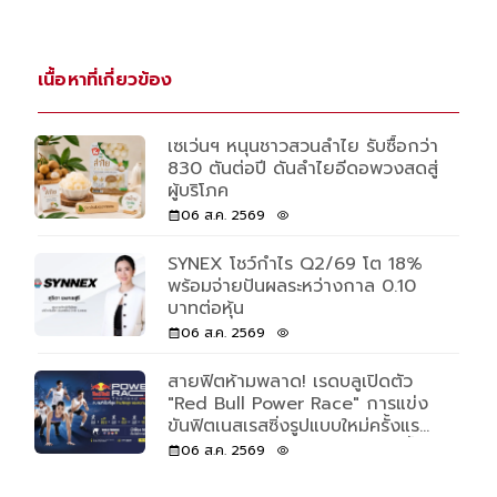
เนื้อหาที่เกี่ยวข้อง
เซเว่นฯ หนุนชาวสวนลำไย รับซื้อกว่า
830 ตันต่อปี ดันลำไยอีดอพวงสดสู่
ผู้บริโภค
06 ส.ค. 2569
SYNEX โชว์กำไร Q2/69 โต 18%
พร้อมจ่ายปันผลระหว่างกาล 0.10
บาทต่อหุ้น
06 ส.ค. 2569
สายฟิตห้ามพลาด! เรดบลูเปิดตัว
"Red Bull Power Race" การแข่ง
ขันฟิตเนสเรสซิ่งรูปแบบใหม่ครั้งแรก
ของโลก เปิดรับแค่ 500 คนเท่านั้น
06 ส.ค. 2569