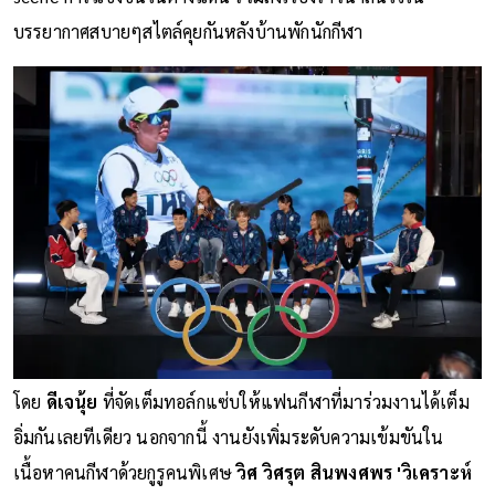
บรรยากาศสบายๆสไตล์คุยกันหลังบ้านพักนักกีฬา
โดย
ดีเจนุ้ย
ที่จัดเต็มทอล์กแซ่บให้แฟนกีฬาที่มาร่วมงานได้เต็ม
อิ่มกันเลยทีเดียว นอกจากนี้ งานยังเพิ่มระดับความเข้มขันใน
เนื้อหาคนกีฬาด้วยกูรูคนพิเศษ
วิศ วิศรุต สินพงศพร 'วิเคราะห์