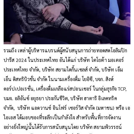
รวมถึง เหล่าผู้บริหารแบรนด์ผู้สนับสนุนการถ่ายทอดสดโอลิมปิก
ปารีส 2024 ในประเทศไทย อันได้แก่ บริษัท โตโยต้า มอเตอร์
ประเทศไทย จำกัด, บริษัท สยามไดกิ้นเซลส์ จำกัด, บริษัท เอ็ม
เอ็น ดิสทริบิวชั่น จำกัด ในนามเครื่องดื่ม โยอิซี, บจก. สิงห์
คอร์ปเปอเรชั่น, เครื่องดื่มเกลือแร่สปอนเซอร์ ในกลุ่มธุรกิจ TCP,
บมจ. อลิอันซ์ อยุธยา ประกันชีวิต, บริษัท ฮาตาริ อิเลคทริค
จำกัด, บริษัท แอดวานซ์ อินโฟร์ เซอร์วิส จำกัด (มหาชน) หรือ เอ
ไอเอส ได้มอบของที่ระลึกเป็นกำลังใจ สำหรับพื้นที่การจัดงาน
อย่างยิ่งใหญ่นั้นได้รับการสนับสนุนโดย บริษัท สยามพิวรรธน์