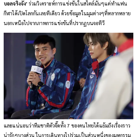
บอลจริงจัง'
ร่วมวิเคราะห์การแข่งขันในสไตล์มันๆแต่ทำแฟน
กีฬาได้เปิดโลกกันเลยทีเดียว ด้วยข้อมูลในมุมต่างๆที่หลากหลาย
นอกเหนือไปจากภาพการแข่งขันที่ปรากฏบนจอทีวี
และแน่นอนว่าทีมชาติตัวจี๊ดทั้ง 7 ของคนไทยได้แย้มถึงเรื่องราว
น่ารักๆบางส่วน ในการเดินทางไปร่วมเป็นส่วนหนึ่งของมหกรรม