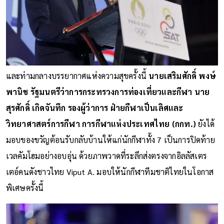
และท่ามกลางบรรยากาศแห่งความสุขครั้งนี้
นายเสริมศักดิ์ พงษ์
พานิช รัฐมนตรีว่าการกระทรวงการท่องเที่ยวและกีฬา นาย
สุรศักดิ์ เกิดจันทึก รองผู้ว่าการ ฝ่ายกีฬาเป็นเลิศและ
วิทยาศาสตร์การกีฬา การกีฬาแห่งประเทศไทย (กกท.)
ยังได้
มอบของขวัญต้อนรับกลับบ้านให้แก่นักกีฬาทั้ง 7 เป็นการปิดท้าย
เวลคัมโฮมอย่างอบอุ่น ด้วยภาพวาดที่ระลึกส่งตรงจากอิลลัสเตร
เตอ์คนดังชาวไทย Viput A. มอบให้นักกีฬาทีมชาติไทยในโอกาส
พิเศษครั้งนี้