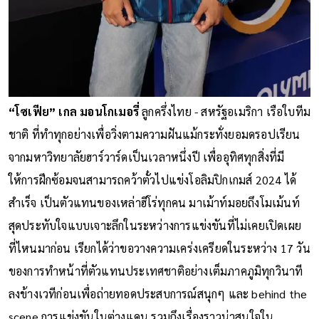
“โซเฟีย” เกล มอนโกเมอรี่
ลูกครึ่งไทย - สหรัฐอเมริกา เรือใบทีม
ชาติ ที่ทำทุกอย่างเพื่อวิ่งตามความฝันแม้กระทั่งยอมดรอปเรียน
จากมหาวิทยาลัยฮาร์วาร์ดเป็นเวลาหนึ่งปี เพื่ออุทิศทุกสิ่งที่มี
ให้การฝึกซ้อมจนสามารถคว้าตั๋วไปแข่งโอลิมปิกเกมส์ 2024 ได้
สำเร็จ เป็นตัวแทนของเหล่าฮีโร่ทุกคน มาเม้าท์มอยถึงโมเม้นท์
สุดประทับใจแบบเจาะลึกในระหว่างการแข่งขันที่ไม่เคยเปิดเผย
ที่ไหนมาก่อน เรียกได้ว่าขอวางความเคร่งเครียดในระหว่าง 17 วัน
ของการทำหน้าที่ตัวแทนประเทศชาติอย่างเต็มภาคภูมิทุกวินาที
ลงข้างเวทีก่อนเพื่อถ่ายทอดประสบการณ์สนุกๆ และ behind the
scene การแข่งขันในต่างแดน รวมถึงเรื่องราวน่าสนใจใน