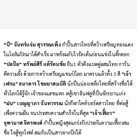
“บี” จันทร์แจ่ม สุวรรณเพ็ง
กำปั้นสาวไทยที่คว้าเหรียญทองแดง
ในโอลิมปิกมาได้สำเร็จ มาพร้อมกับไวรัลเต้นก่อนแข่งในติ๊กตอก
“ปอป้อ” ทรัพย์สิรี แต้รัตนชัย
ยืน1 ตัวตึงแบดคู่ผสมไทย การัน
ตีความจึ้ง ด้วยการคว้าเหรียญแชมป์โลก มาครบแล้วทั้ง 3 สี
"เจ้า
เฟรม" ธนาคาร ไชยยาสมบัติ
นักปั่นน่องเหล็กไทยที่สร้างชื่อให้
ทั่วโลกได้รู้จัก เจ้าของแฮชแทก #สู้เขาอินฟลูที่ปั่นจักรยานเก่ง
“ฝน” เบญญาภา จันทวรรณ
นักกีฬาไคท์บอร์ดสาวไทย ที่ต่อสู้
เพื่อความฝัน จนประสบความสำเร็จในที่สุด
“เจ้าเฟี้ยว”
จุฑามาศ จิตรพงศ์
กำปั้นหญิงสุดแกร่งรับประกันความเฟี๊ยวสม
ชื่อ ใจสู้ทุกไฟต์ สมกับเป็นสาวจากปักใต้