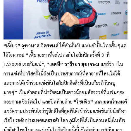
“เฟี้ยว” จุฑามาศ จิตรพงศ์
ให้คำมั่นกับแฟนกำปั้นไทยสั้นๆแต่
ได้ใจความ! “เฟี้ยวอยากที่จะไปต่อกับโอลิมปิกครั้งที่ 3 ที่
LA2028! เจอกันแน่”,
“เอสที” วารีรยา สุขเกษม
แชร์ว่า “ใน
การแข่งที่ปารีสครั้งนี้ถือเป็นประสบการณ์ที่หาจากที่ไหนไม่ได้
และการได้เข้าร่วมแข่งขันโอลิมปิกคือสิ่งที่เป็นเกียรติกับหนู
มากๆ” เป็นคำตอบที่น่ารักสมเป็นสาวน้อยมหัศจรรย์ที่แฟนๆจะ
คอยตามเชียร์ต่อไป และปิดท้ายด้วย
“โซเฟีย” เกล มอนโกเมอรี่
แชร์ความประทับใจว่ารู้สึกดีใจที่สุดที่ได้เข้าร่วมแข่งขันกับนักกีฬา
เรือใบระดับประเทศและระดับโลก ภูมิใจที่ได้เป็นส่วนหนึ่งในทัพ
นักกีฬาไทยในการแข่งขันโอลิมปิกครั้งนี้ ซึ่งคุ้มค่ามากๆกับเวลา