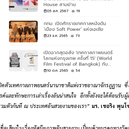
House สามย่าน
05 ส.ค. 2567
19
กทม. เปิดศักราชเทศกาลหนังดัน
‘เมือง Soft Power’ แห่งเอเชีย
23 ธ.ค. 2565
73
เปิดฉากสุดอลัง 'เทศกาลภาพยนตร์
โลกแห่งกรุงเทพ ครั้งที่ 15' (World
Film Festival of Bangkok) กับ
หนังจาก 30 ประเทศ
10 ต.ค. 2565
54
่จะเปิดตัวเทศกาลภาพยนตร์นานาชาติแห่งราชอาณาจักรภูฏาน ซึ
รค์และทักษะการเล่าเรื่องอันน่าสนใจ อีกทั้งยังจะได้ต้อนรับผู
ารวมตัวกันที ณ ประเทศอันสวยงามของเรา”
มร. เชอริง พุน
ื่อเสียงในเรื่องทัศนียภาพอันสวยงาม เปี่ยมด้วยมรดกทางวัฒ