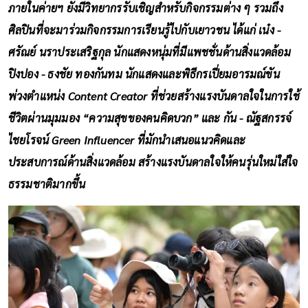
ภายในค่ายฯ ยังมีวิทยากรรับเชิญสำหรับกิจกรรมต่าง ๆ รวมถึง
ศิลปินที่จะมาร่วมกิจกรรมการเรียนรู้ไปกับเยาวชน ได้แก่ เน๋ง -
ศรัณย์ นราประเสริฐกุล นักแสดงหนุ่มที่มีแพชชั่นด้านสิ่งแวดล้อม
ปิงปอง - ธงชัย ทองกันทม นักแสดงและพิธีกรเปี่ยมอารมณ์ขัน
พ่วงตำแหน่ง Content Creator ที่ช่วยสร้างแรงบันดาลใจในการใช้
ชีวิตผ่านมุมมอง “ความสุขของคนคิดบวก” และ กัน - ณัฐสกรรจ์
ไชยโรจน์ Green Influencer ที่มักนำเสนอแนวคิดและ
ประสบการณ์ด้านสิ่งแวดล้อม สร้างแรงบันดาลใจให้คนรุ่นใหม่ใส่ใจ
ธรรมชาติมากขึ้น