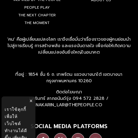
ABOUT US
PEOPLE PLAY
THE NEXT CHAPTER
THE MOMENT
'คน' คือผู้เปลี่ยนแปลงโลก เราจึงเชื่อมั่นว่าเรื่องราวของผู้คนย่อมนำ
ไปสู่การเรียนรู้ การสร้างพลัง และแรงบันดาลใจ เพื่อก่อให้เกิดความ
เปลี่ยนแปลงอันยิ่งใหญ่ในอนาคต
ที่อยู่ : 1854 ชั้น 6 ถ. เทพรัตน แขวงบางนาใต้ เขตบางนา
กรุงเทพมหานคร 10260
ติดต่อโฆษณา
นครินทร์ ลาภอนันด์รุ่ง
094 572 2828 /
×
NAKARIN_LAR@THEPEOPLE.CO
เราใช้คุกกี้
เพื่อให้
เว็บไซต์
SOCIAL MEDIA PLATFORMS
ทำงานได้ดี
ขึ้น
เพิ่มเติม