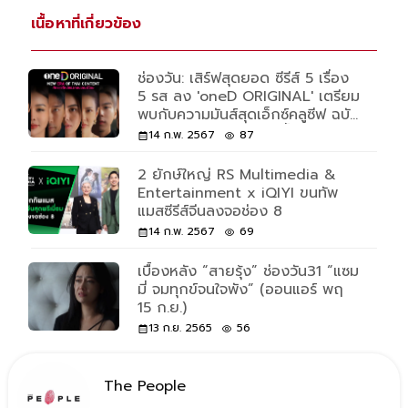
เนื้อหาที่เกี่ยวข้อง
ช่องวัน: เสิร์ฟสุดยอด ซีรีส์ 5 เรื่อง
5 รส ลง 'oneD ORIGINAL' เตรียม
พบกับความมันส์สุดเอ็กซ์คลูซีฟ ฉบับ
UNCUT ทางแอปฯ เท่านั้น
14 ก.พ. 2567
87
2 ยักษ์ใหญ่ RS Multimedia &
Entertainment x iQIYI ขนทัพ
แมสซีรีส์จีนลงจอช่อง 8
14 ก.พ. 2567
69
เบื้องหลัง “สายรุ้ง” ช่องวัน31 “แซม
มี่ จมทุกข์จนใจพัง” (ออนแอร์ พฤ
15 ก.ย.)
13 ก.ย. 2565
56
The People