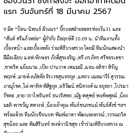
ช่องวัน31 ซึ่งกำลังจะ ออกอากาศตอน
แรก วันจันทร์ที่ 18 มีนาคม 2567
9 มีค “ป้อน-นิพนธ์ ผิวเณร” บิ๊กบอสฝ่ายละครช่องวัน31 และ
“สันต์ ศรีแก้วหล่อ” ผู้กำกับ ถือฤกษ์ดี 10.09 น. นำทีมงานทั้ง
เบื้องหน้า และเบื้องหลัง ร่วมพิธีบวงสรวง โดยมี ทีมนักแสดงนำ
ฝีมือเฉียบ แอฟ-ทักษอร ภักดิ์สุขเจริญ ,ตรี-ภรภัทร ศรีขจรเดชา
,ชาคริต แย้มนาม ,เป้ย-ปานวาด เหมมณี ,แอน-อลิชา หิรัญ
พฤกษ์ ,มายด์-ลภัสลัล จิรเวชสุนทรกุล ,แพรว-เฌอมาวีร์ สุวรรณ
ภาณุโชค ,ไผ่-พาทิศ พิสิฐกุล ,อธิวัฒน์ สนิทวงศ์ ณ อยุธยา ,ไปรมา
รัชตะ ,อาย-วราไพรินทร์ ธนวริสพร ,ณัฐ-พศุฑย์ พงศ์พศุตม์ ,น้อง
มะลิ-พาขวัญ สหวงษ์ ,น้องเจ้าคุณ-พันธ์ชนกชนม์ พันธ์สังข์ ฯลฯ
พร้อมด้วย ทีมนักเขียนบท พิมพ์มาดา พัฒนอลงกรณ์ ,วรรณถวิล
สุขน้อย และ พิมสิรินทร์ พงษ์วานิชสุข เข้าร่วมพิธีบวงสรวง ณ