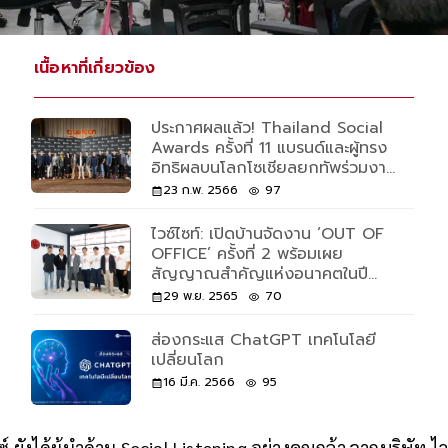
เนื้อหาที่เกี่ยวข้อง
ประกาศผลแล้ว! Thailand Social
Awards ครั้งที่ 11 แบรนด์และผู้ทรง
อิทธิผลบนโลกโซเชียลยกทัพร่วมงาน
คับคั่ง
23 ก.พ. 2566
97
ไวซ์ไซท์: เปิดบ้านจัดงาน ‘OUT OF
OFFICE’ ครั้งที่ 2 พร้อมเผย
สัญญาณสำคัญแห่งอนาคตในปี
2023
29 พ.ย. 2565
70
ส่องกระแส ChatGPT เทคโนโลยี
เปลี่ยนโลก
16 มี.ค. 2566
95
ซ์ ยังได้ผู้นำด้าน Social Listening อย่างคุณกล้า จากบริษัท 