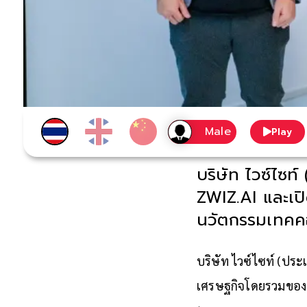
Play
บริษัท ไวซ์ไซท
ZWIZ.AI และเป
นวัตกรรมเทคค
บริษัท ไวซ์ไซท์ (ปร
เศรษฐกิจโดยรวมของปร