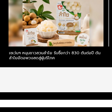
เซเว่นฯ หนุนชาวสวนลำไย รับซื้อกว่า 830 ตันต่อปี ดัน
S
ลำไยอีดอพวงสดสู่ผู้บริโภค
ร