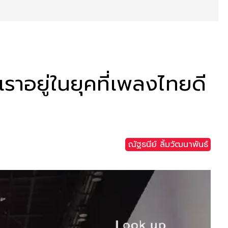
อยู่ในยุคที่เพลงไทยดี
ณัฐธนีย์ ลิ้มวัฒนาพันธ์