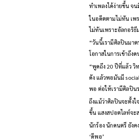
ทำเพลงได้ง่ายขึ้น จ
ในอดีตตามไม่ทัน เพร
ไม่ทันเพราะอัลกอริธึ
“วันนี้เรามีศิลปินมาตร
โอกาสในการเข้าถึงด
“พูดถึง 20 ปีที่แล้ว ว
ดัง แล้วพอมันมี socia
พอ ต่อให้เรามีศิลปิน
ถึงแม้ว่าศิลปินจะตั
ขึ้น แสงสปอตไลท์จะส
นักร้อง นักดนตรี ยังค
‘ดีพอ’