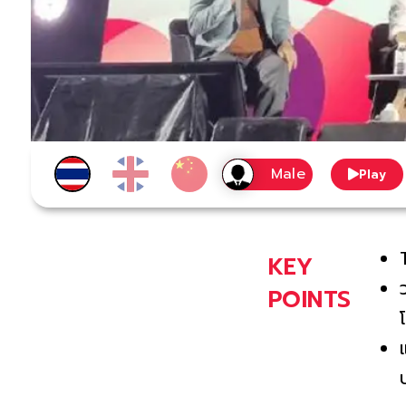
Play
KEY
POINTS