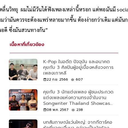
งคลื่นวิทยุ ผมไม่มีวันได้ฟังเพลงเหล่านี้หรอก แต่พอมันมี soci
มว่ามันควรจะต้องแพร่หลายมากขึ้น ต้องง่ายกว่าเดิม แต่มันก
อดี ซึ่งมันสวนทางกัน”
เนื้อหาที่เกี่ยวข้อง
K-Pop ในอดีต ปัจจุบัน และอนาคต
คุยกับ 3 ศิลปินผู้อยู่เบื้องหลังวงการ
เพลงเกาหลี
22 ก.ย. 2566
607
คุยกับ 3 นักแต่งเพลง ผู้ชนะประกวด
แต่งเพลงแห่งความทรงจำในงาน
Songwriter Thailand Showcase
2024
08 พ.ค. 2567
238
บทสัมภาษณ์แว่นใหญ่: จากกีตาร์คอ
หักที่ขอคนอื่นมา กว่าจะเป็นนักร้อง -