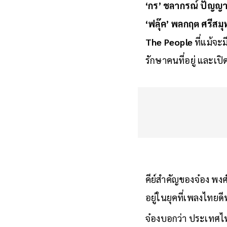
‘กร’ ชลากรณ์ ปัญญ
‘ฟลุ๊ค’ พลกฤต ศรีสม
The People
ที่แม้จะ
รักษาคนที่อยู่ และเป
คีย์สำคัญของจ๋อง พงศ์
อยู่ในยุคที่เพลงไทยด
จ๋องบอกว่า ประเทศไท