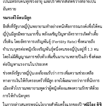
เป็นมิตรกับคนทุกช่วงอายุ และปราศจากสิ่งกีดขวางที่อาจเป็น
อันตราย
รณรงค์ให้คนมีลูก
อีกสิ่งที่รัฐบาลญี่ปุ่นพยายามทำอย่างหนักคือการรณรงค์เพื่อให้คน
ญี่ปุ่นมีลูกมีหลานมากขึ้น หลังเผชิญปัญหาอัตราการเกิดต่ำเตี้ย
เรี่ยดิน โดยอัตราการเจริญพันธุ์ (Fertility Rate) ซึ่งหมายถึง
จำนวนบุตรต่อหญิงวัยเจริญพันธุ์หนึ่งคนของญี่ปุ่นอยู่ที่ 1.3 คน
โดยไม่มีสัญญาณการขยับตัวเพิ่มขึ้นมานานหลายปีแล้ว ซึ่งส่งผล
ต่อปัญหาแรงงานในประเทศ
ช่วงหลังรัฐบาลญี่ปุ่นเองก็ยอมรับว่า การเพิ่มความช่วยเหลือ
ทางการเงินให้กับครอบครัวที่มีลูก อาจได้ผลมากกว่าการที่นักการ
เมืองหัวโบราณพยายามพูดว่าผู้หญิงต้องแสดงความรักชาติด้วย
การให้กำเนิดบุตร
ในการกล่าวสุนทรพจน์นโยบายสำคัญครั้งแรกของปี
‘ฟูมิโอะ คิชิ