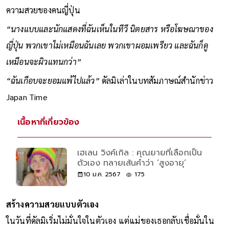
ความสวยของคนญี่ปุ่น
“นางแบบและนักแสดงที่ฉันเห็นในทีวี นิตยสาร หรือโฆษณาของ
ญี่ปุ่น พวกเขาไม่เหมือนฉันเลย พวกเขาผอมเพรียว และฉันก็ดู
เหมือนจะผิวแทนกว่า”
“ฉันเกือบจะยอมแพ้ไปแล้ว”
ดัลมิเล่าในบทสัมภาษณ์สำนักข่าว
Japan Time
เนื้อหาที่เกี่ยวข้อง
เฮเลน วิงค์เกิล : คุณยายที่เลือกเป็น
ตัวเอง ทลายเส้นคำว่า ‘สูงอายุ’
10 ม.ค. 2567
175
สร้างความสวยแบบตัวเอง
ในวันที่ดัลมิเริ่มไม่มั่นใจในตัวเอง แต่แม่ของเธอกลับเชื่อมั่นใน