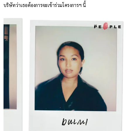
บริษัทว่าเธอต้องการจะเข้าร่วมโครงการฯ นี้