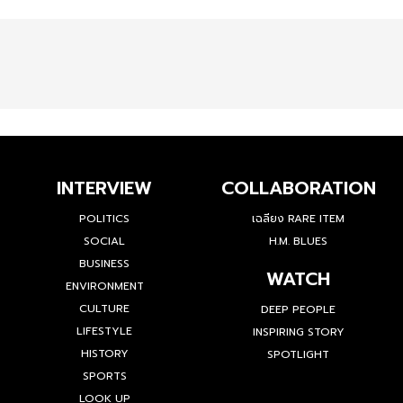
INTERVIEW
COLLABORATION
POLITICS
เฉลียง RARE ITEM
SOCIAL
H.M. BLUES
BUSINESS
WATCH
ENVIRONMENT
CULTURE
DEEP PEOPLE
LIFESTYLE
INSPIRING STORY
HISTORY
SPOTLIGHT
SPORTS
LOOK UP