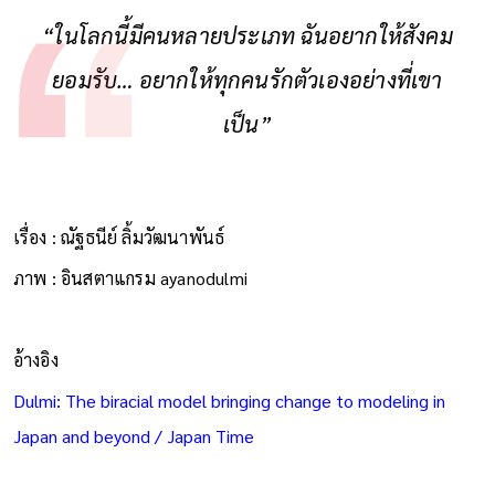
“ในโลกนี้มีคนหลายประเภท ฉันอยากให้สังคม
ยอมรับ… อยากให้ทุกคนรักตัวเองอย่างที่เขา
เป็น”
เรื่อง : ณัฐธนีย์ ลิ้มวัฒนาพันธ์
ภาพ : อินสตาแกรม ayanodulmi
อ้างอิง
Dulmi: The biracial model bringing change to modeling in
Japan and beyond / Japan Time