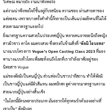
วิเศษณ์ หมายถึง งามน่าพึงพอใจ
แต่งามน่าพึงพอใจก็ขึ้นอยู่กับรสนิยม ความชอบ ผ่านสายตาของ
แต่ละคน เพราะบางครั้งคำคำนี้ก็กลายเป็นเส้นแบ่งผลักคนที่ไม่ได้
สวยตามมาตรฐานออกไป
ยิ่งมาตรฐานความสวยในประเทศญี่ปุ่น หลายคนอาจจะนึกถึงหญิง
สาวผิวขาว ตาโต ผมตรงสวย ซึ่งตรงกันข้ามสิ่งที่
‘ดัลมิ โอบะตะ’
นางแบบโครงการ
Vogue’s Open Casting Class 2023
ที่มอง
หานางแบบทั่วโลกเพื่อสะท้อนถึงโลกที่เรากำลังอาศัยอยู่ของ
นิตยสาร Vogue
แม่ของดัลมิเป็นคนญี่ปุ่น ส่วนพ่อเป็นชาวปากีสถาน ทำให้ดัลมิ
เป็นชาวญี่ปุ่นแต่มีผิวสีแทน ผมหยักศก ดูต่างจากมาตรฐานความ
สวยแบบญี่ปุ่นอย่างสิ้นเชิง
“ในโลกนี้มีคนหลายประเภท ฉันอยากให้ทุกคนรักตัวเองอย่างที่
เขาเป็น”
ดัลมิบอก