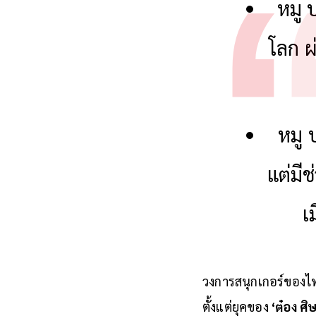
หมู 
โลก ผ
หมู 
แต่มีช
เ
วงการสนุกเกอร์ของไ
ตั้งแต่ยุคของ
‘ต๋อง ศิ