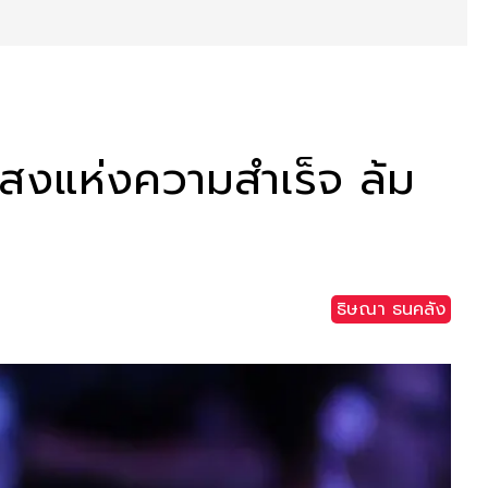
ยแสงแห่งความสำเร็จ ล้ม
ธิษณา ธนคลัง