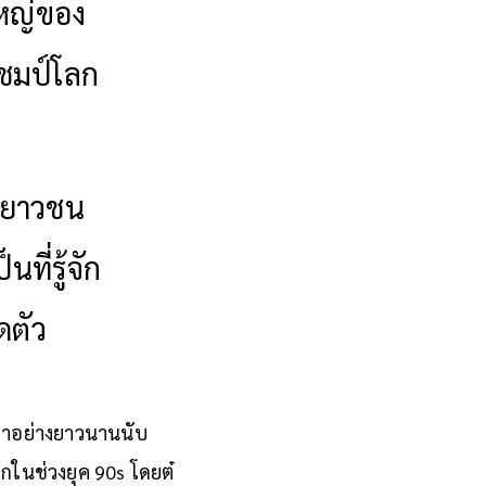
ใหญ่ของ
แชมป์โลก
นเยาวชน
ที่รู้จัก
ดตัว
มาอย่างยาวนานนับ
ลกในช่วงยุค 90s โดยต๋