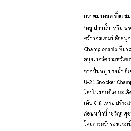
กวาดมาหมด ทั้งแชม
‘หมู ปากน้ำ’
หรือ
นพ
คว้ารองแชมป์ศึกสนุก
Championship ที่ประ
สนุกเกอร์ความหวังขอ
จากนั้นหมู ปากน้ำ ก็
U-21 Snooker Champi
โดยในรอบชิงชนะเลิศน
เต้น 9-8 เฟรม สร้าง
ก่อนหน้านี้
‘ขวัญ’ สุชา
โดยการคว้ารองแชมป