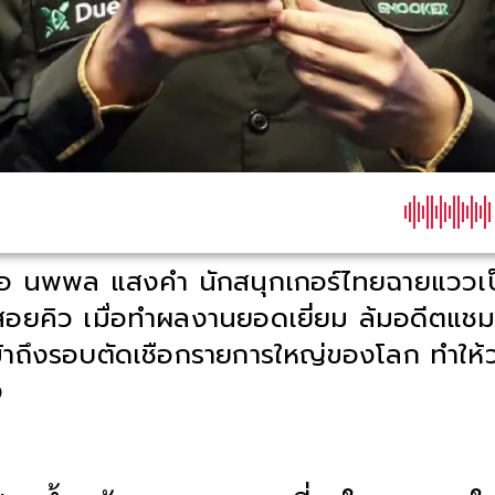
หรือ นพพล แสงคำ นักสนุกเกอร์ไทยฉายแววเ
อยคิว เมื่อทำผลงานยอดเยี่ยม ล้มอดีตแชมป
เข้าถึงรอบตัดเชือกรายการใหญ่ของโลก ทำให
ง