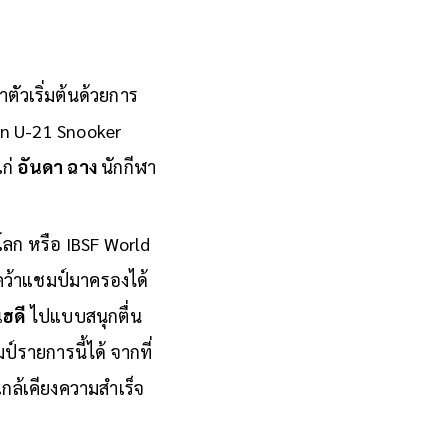
าตัวเริ่มต้นด้วยการ
an U-21 Snooker
ก่
อันดา ฉาง
นักกีฬา
์โลก หรือ IBSF World
คว้าแชมป์มาครองได้
เฮดี
ไปแบบสนุกตื่น
รายการนี้ได้ จากที่
กล้เคียงความสำเร็จ