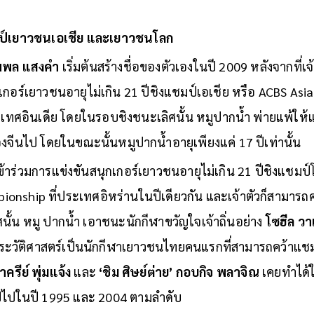
ป์เยาวชนเอเชีย และเยาวชนโลก
พล แสงคำ
เริ่มต้นสร้างชื่อของตัวเองในปี 2009 หลังจากที่เจ้
เกอร์เยาวชนอายุไม่เกิน 21 ปีชิงแชมป์เอเชีย หรือ ACBS Asi
เทศอินเดีย โดยในรอบชิงชนะเลิศนั้น หมูปากน้ำ พ่ายแพ้ให้แ
งจีนไป โดยในขณะนั้นหมูปากน้ำอายุเพียงแค่ 17 ปีเท่านั้น
เข้าร่วมการแข่งขันสนุกเกอร์เยาวชนอายุไม่เกิน 21 ปีชิงแชมป
onship ที่ประเทศอิหร่านในปีเดียวกัน และเจ้าตัวก็สามารถ
ั้น หมู ปากน้ำ เอาชนะนักกีฬาขวัญใจเจ้าถิ่นอย่าง
โซฮีล วา
ประวัติศาสตร์เป็นนักกีฬาเยาวชนไทยคนแรกที่สามารถคว้าแชมป์
ครีย์ พุ่มแจ้ง
และ
‘ชิม ศิษย์ต่าย’ กอบกิจ พลาจิณ
เคยทำได้ใ
์ไปในปี 1995 และ 2004 ตามลำดับ