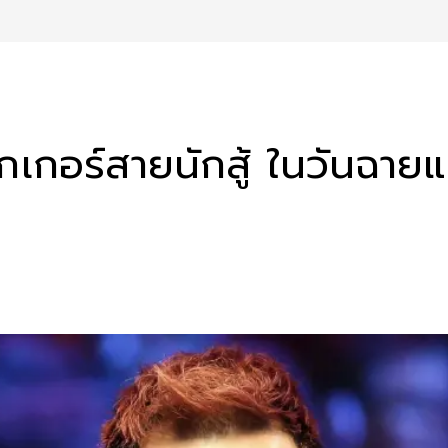
นุกเกอร์สายนักสู้ ในวันฉา