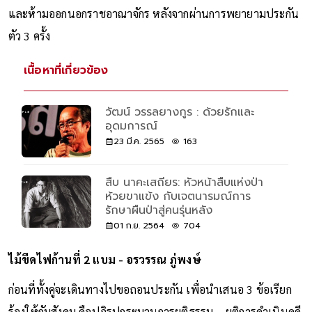
และห้ามออกนอกราชอาณาจักร หลังจากผ่านการพยายามประกัน
ตัว 3 ครั้ง
เนื้อหาที่เกี่ยวข้อง
วัฒน์ วรรลยางกูร : ด้วยรักและ
อุดมการณ์
23 มี.ค. 2565
163
สืบ นาคะเสถียร: หัวหน้าสืบแห่งป่า
ห้วยขาแข้ง กับเจตนารมณ์การ
รักษาผืนป่าสู่คนรุ่นหลัง
01 ก.ย. 2564
704
ไม้ขีดไฟก้านที่ 2 แบม - อรวรรณ ภู่พงษ์
ก่อนที่ทั้งคู่จะเดินทางไปขอถอนประกัน เพื่อนำเสนอ 3 ข้อเรียก
ร้องให้กับสังคม คือปฏิรูปกระบวนการยุติธรรม – ยุติการดำเนินคดี