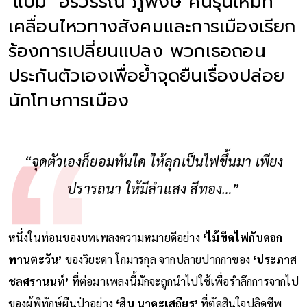
‘แบม’ อรวรรณ ภู่พงษ์ คนรุ่นใหม่ที่
เคลื่อนไหวทางสังคมและการเมืองเรียก
ร้องการเปลี่ยนแปลง พวกเธอถอน
ประกันตัวเองเพื่อย้ำจุดยืนเรื่องปล่อย
นักโทษการเมือง
“จุดตัวเองก็ยอมทันใด ให้ลุกเป็นไฟขึ้นมา เพียง
ปรารถนา ให้มีลำแสง สีทอง…”
หนึ่งในท่อนของบทเพลงความหมายดีอย่าง
‘ไม้ขีดไฟกับดอก
ทานตะวัน’
ของวิยะดา โกมารกุล จากปลายปากกาของ
‘ประภาส
ชลศรานนท์’
ที่ต่อมาเพลงนี้มักจะถูกนำไปใช้เพื่อรำลึกการจากไป
ของผู้พิทักษ์ผืนป่าอย่าง
‘สืบ นาคะเสถียร’
ที่ตัดสินใจปลิดชีพ