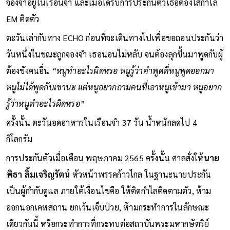
จองจำอยู่ในเรือนจำ และเมื่อได้รับการประกันตัวเธอต้องใส่กำไล
EM ติดตัว
ตะวันเล่ากับทาง ECHO ก่อนที่จะเดินทางไปเพื่อขอถอนประกันว่า
วันหนึ่งในขณะถูกจองจำ เธอนอนไม่หลับ จนต้องลุกขึ้นมาพูดกับผู้
ต้องขังคนอื่น
“หนูทำอะไรผิดหรอ หนูรู้ว่าคำพูดที่หนูพูดออกมา
หนูไม่ได้พูดกับเขานะ แต่หนูอยากถามคนที่เอาหนูเข้ามา หนูอยาก
รู้ว่าหนูทำอะไรผิดหรอ”
ครั้งนั้น ตะวันอดอาหารในเรือนจำ 37 วัน น้ำหนักลดไป 4
กิโลกรัม
การประกันตัวเมื่อเดือน พฤษภาคม 2565 ครั้งนั้น ศาลสั่งให้
นาย
พิธา ลิ้มเจริญรัตน์
หัวหน้าพรรคก้าวไกล ในฐานะนายประกัน
เป็นผู้กำกับดูแล ภายใต้เงื่อนไขคือ ให้ติดกำไลติดตามตัว, ห้าม
ออกนอกเคหสถาน ยกเว้นเจ็บป่วย, ห้ามกระทำการในลักษณะ
เดียวกันนี้ หรือกระทำการที่กระทบต่อสถาบันพระมหากษัตริย์