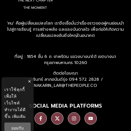
THE NEXT CHAPTER
THE MOMENT
'คน' คือผู้เปลี่ยนแปลงโลก เราจึงเชื่อมั่นว่าเรื่องราวของผู้คนย่อมนำ
ไปสู่การเรียนรู้ การสร้างพลัง และแรงบันดาลใจ เพื่อก่อให้เกิดความ
เปลี่ยนแปลงอันยิ่งใหญ่ในอนาคต
ที่อยู่ : 1854 ชั้น 6 ถ. เทพรัตน แขวงบางนาใต้ เขตบางนา
กรุงเทพมหานคร 10260
ติดต่อโฆษณา
นครินทร์ ลาภอนันด์รุ่ง
094 572 2828 /
×
NAKARIN_LAR@THEPEOPLE.CO
เราใช้คุกกี้
เพื่อให้
เว็บไซต์
SOCIAL MEDIA PLATFORMS
ทำงานได้ดี
ขึ้น
เพิ่มเติม
ยอมรับ