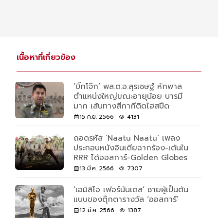
เนื้อหาที่เกี่ยวข้อง
‘บิ๊กโจ๊ก’ พล.ต.อ.สุรเชษฐ์ หักพาล
ตำแหน่งใหญ่ขณะอายุน้อย บารมี
มาก เส้นทางสีกากีติดไฮสปีด
15 ก.ย. 2566
4131
ถอดรหัส ‘Naatu Naatu’ เพลง
ประกอบหนังอินเดียฉากร้อง-เต้นใน
RRR ได้ออสการ์-Golden Globes
13 มี.ค. 2566
7307
‘เอมิลิโอ เฟอร์นันเดส’ ชายผู้เป็นต้น
แบบของตุ๊กตารางวัล ‘ออสการ์’
12 มี.ค. 2566
1387