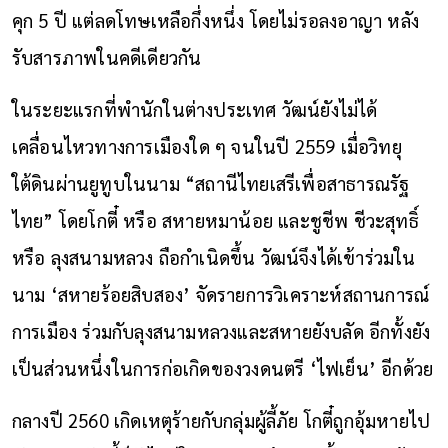
คุก 5 ปี แต่ลดโทษเหลือกึ่งหนึ่ง โดยไม่รอลงอาญา หลัง
รับสารภาพในคดีเดียวกัน
ในระยะแรกที่พำนักในต่างประเทศ วัฒน์ยังไม่ได้
เคลื่อนไหวทางการเมืองใด ๆ จนในปี 2559 เมื่อวิทยุ
ใต้ดินผ่านยูทูบในนาม “สถานีไทยเสรีเพื่อสาธารณรัฐ
ไทย” โดยโกตี๋ หรือ สหายหมาน้อย และชูชีพ ชีวะสุทธิ์
หรือ ลุงสนามหลวง ถือกำเนิดขึ้น วัฒน์จึงได้เข้าร่วมใน
นาม ‘สหายร้อยสิบสอง’ จัดรายการวิเคราะห์สถานการณ์
การเมือง ร่วมกับลุงสนามหลวงและสหายยังบลัด อีกทั้งยัง
เป็นส่วนหนึ่งในการก่อเกิดของวงดนตรี ‘ไฟเย็น’ อีกด้วย
กลางปี 2560 เกิดเหตุร้ายกับกลุ่มผู้ลี้ภัย โกตี๋ถูกอุ้มหายไป