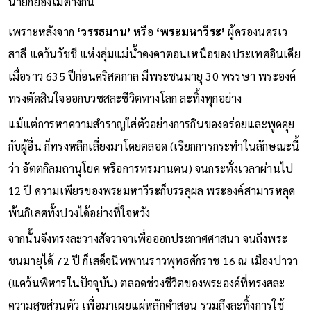
น่ายกย่องไม่ต่างกัน
เพราะหลังจาก
‘วรรธมาน’
หรือ
‘พระมหาวีระ’
ผู้ครองนครเว
สาลี แคว้นวัชชี แห่งลุ่มแม่น้ำคงคาตอนเหนือของประเทศอินเดีย
เมื่อราว 635 ปีก่อนคริสตกาล มีพระชนมายุ 30 พรรษา พระองค์
ทรงตัดสินใจออกบวชสละชีวิตทางโลก ละทิ้งทุกอย่าง
แม้แต่การหาความสำราญใส่ตัวอย่างการกินของอร่อยและพูดคุย
กับผู้อื่น ก็ทรงหลีกเลี่ยงมาโดยตลอด (เรียกการกระทำในลักษณะนี้
ว่า อัตตกิลมถานุโยค หรือการทรมานตน) จนกระทั่งเวลาผ่านไป
12 ปี ความเพียรของพระมหาวีระก็บรรลุผล พระองค์สามารหลุด
พ้นกิเลศทั้งปวงได้อย่างที่ใจหวัง
จากนั้นจึงทรงละวางสัจวาจาเพื่อออกประกาศศาสนา จนถึงพระ
ชนมายุได้ 72 ปี ก็เสด็จนิพพานราวพุทธศักราช 16 ณ เมืองปาวา
(แคว้นพิหารในปัจจุบัน) ตลอดช่วงชีวิตของพระองค์ที่ทรงสละ
ความสุขส่วนตัว เพื่อมาเผยแผ่หลักคำสอน รวมถึงละทิ้งการใช้