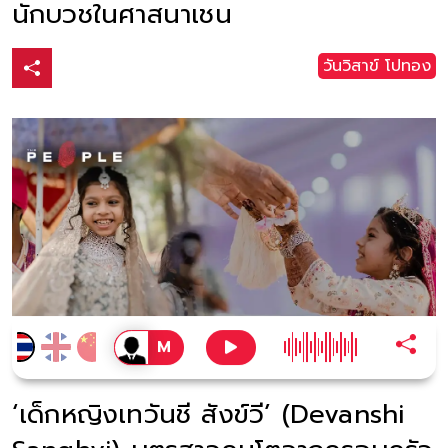
นักบวชในศาสนาเชน
วันวิสาข์ โปทอง
‘เด็กหญิงเทวันชี สังข์วี’ (Devanshi