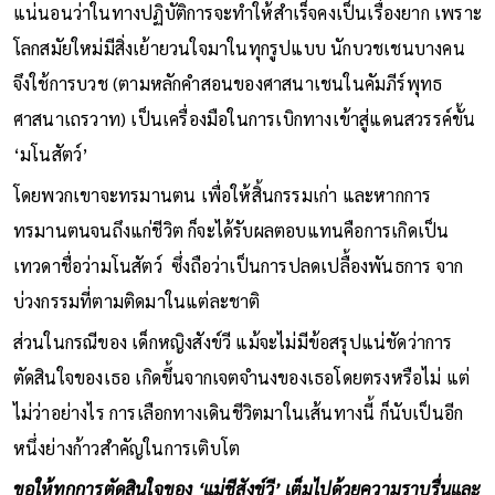
แน่นอนว่าในทางปฏิบัติการจะทำให้สำเร็จคงเป็นเรื่องยาก เพราะ
โลกสมัยใหม่มีสิ่งเย้ายวนใจมาในทุกรูปแบบ นักบวชเชนบางคน
จึงใช้การบวช (ตามหลักคำสอนของศาสนาเชนในคัมภีร์พุทธ
ศาสนาเถรวาท) เป็นเครื่องมือในการเบิกทางเข้าสู่แดนสวรรค์ขั้น
‘มโนสัตว์’
โดยพวกเขาจะทรมานตน เพื่อให้สิ้นกรรมเก่า และหากการ
ทรมานตนจนถึงแก่ชีวิต ก็จะได้รับผลตอบแทนคือการเกิดเป็น
เทวดาชื่อว่ามโนสัตว์ ซึ่งถือว่าเป็นการปลดเปลื้องพันธการ จาก
บ่วงกรรมที่ตามติดมาในแต่ละชาติ
ส่วนในกรณีของ เด็กหญิงสังข์วี แม้จะไม่มีข้อสรุปแน่ชัดว่าการ
ตัดสินใจของเธอ เกิดขึ้นจากเจตจำนงของเธอโดยตรงหรือไม่ แต่
ไม่ว่าอย่างไร การเลือกทางเดินชีวิตมาในเส้นทางนี้ ก็นับเป็นอีก
หนึ่งย่างก้าวสำคัญในการเติบโต
ขอให้ทุกการตัดสินใจของ ‘แม่ชีสังข์วี’ เต็มไปด้วยความราบรื่นและ