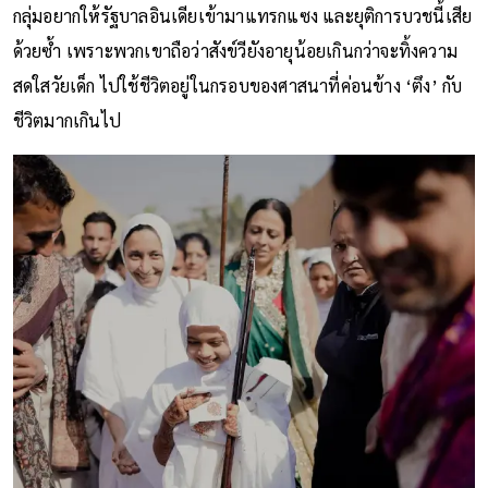
กลุ่มอยากให้รัฐบาลอินเดียเข้ามาแทรกแซง และยุติการบวชนี้เสีย
ด้วยซ้ำ เพราะพวกเขาถือว่าสังข์วียังอายุน้อยเกินกว่าจะทิ้งความ
สดใสวัยเด็ก ไปใช้ชีวิตอยู่ในกรอบของศาสนาที่ค่อนข้าง ‘ตึง’ กับ
ชีวิตมากเกินไป