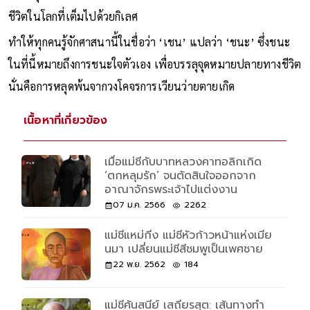
ชีวิตในโลกที่เต็มไปด้วยกิเลศ
ทำให้ทุกคนรู้จักศาสนานี้ในชื่อว่า ‘เชน’ แปลว่า ‘ชนะ’ ซึ่งชนะ
ในที่นี้หมายถึงการชนะใจตัวเอง เพื่อบรรลุจุดหมายปลายทางชีวิต
นั่นคือการหลุดพ้นจากวงโคจรการเวียนว่ายตายเกิด
เนื้อหาที่เกี่ยวข้อง
เมื่อแม่ชีกับบาทหลวงคาทอลิกเกิด
‘ตกหลุมรัก’ จนตัดสินใจออกจาก
อาณาจักรพระเจ้าไปแต่งงาน
07 ม.ค. 2566
2262
แม่ชีแหม่กีง แม่ชีหัวก้าวหน้าแห่งเมีย
นมา เปลี่ยนแม่ชีสีชมพูเป็นเพศชาย
22 พ.ย. 2562
184
แม่ชีศันสนีย์ เสถียรสุต: เส้นทางทำ