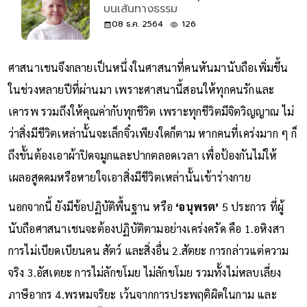
บนเส้นทางธรรม
08 ธ.ค. 2564
126
ศาสนาเชนจึงกลายเป็นหนึ่งในศาสนาที่คนหันมานับถือเพิ่มขึ้น
ในช่วงหลายปีที่ผ่านมา เพราะศาสนานี้สอนให้ทุกคนรักและ
เคารพ รวมถึงให้คุณค่ากับทุกชีวิต เพราะทุกชีวิตมีจิตวิญญาณ ไม่
ว่าสิ่งมีชีวิตเหล่านั้นจะเล็กจิ๋วเพียงใดก็ตาม หากคนที่เคร่งมาก ๆ ก็
ถึงขั้นต้องเอาผ้าปิดจมูกและปากตลอดเวลา เพื่อป้องกันไม่ให้
เผลอสูดดมหรือหายใจเอาสิ่งมีชีวิตเหล่านั้นเข้าร่างกาย
นอกจากนี้ ยังมีข้อปฏิบัติพื้นฐาน หรือ
‘อนุพรต’
5 ประการ ที่ผู้
นับถือศาสนาเชนจะต้องปฏิบัติตามอย่างเคร่งครัด คือ 1.อหิงสา
การไม่เบียดเบียนคน สัตว์ และสิ่งอื่น 2.สัตยะ การกล่าวแต่ความ
จริง 3.อัสเตยะ การไม่ลักขโมย ไม่ลักขโมย รวมทั้งไม่หลบเลี่ยง
ภาษีอากร 4.พรหมจริยะ เว้นจากการประพฤติผิดในกาม และ