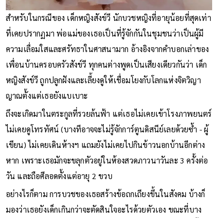
สำหรับในกรณีของ เด็กหญิงสังข์วี นักบวชหญิงที่อายุน้อยที่สุดเท่า
ที่เคยปรากฏมา พ่อแม่ของเธอเป็นที่รู้จักกันในชุมชนว่าเป็นผู้มี
ความเลื่อมใสและศรัทธาในศาสนามาก อ้างอิงจากคำบอกเล่าของ
เพื่อนบ้านครอบครัวสังข์วี ทุกคนต่างพูดเป็นเสียงเดียวกันว่า เด็ก
หญิงสังข์วี ถูกปลูกฝังและเลี้ยงดูให้เชื่อมโยงกับโลกแห่งจิตวิญา
ญาณตั้งแต่เธอยังแบเบาะ
ถึงจะเกิดมาในตระกูลที่รวยล้นฟ้า แต่เธอไม่เคยเข้าโรงภาพยนตร์
ไม่เคยดูโทรทัศน์ (บางทีอาจจะไม่รู้จักการ์ตูนดิสนีย์เลยด้วยซ้ำ - ผู้
เขียน) ไม่เคยเดินห้างฯ แถมยังไม่เคยไปกินข้าวนอกบ้านอีกต่าง
หาก เพราะเธอมักจะขลุกตัวอยู่ในห้องสวดภาวนาวันละ 3 ครั้งต่อ
วัน และถือศีลอดตั้งแต่อายุ 2 ขวบ
อย่างไรก็ตาม การบวชของเธอสร้างข้อถกเถียงขึ้นในสังคม บ้างก็
มองว่าเธอยังเด็กเกินกว่าจะตัดสินใจอะไรด้วยตัวเอง ขณะที่บาง