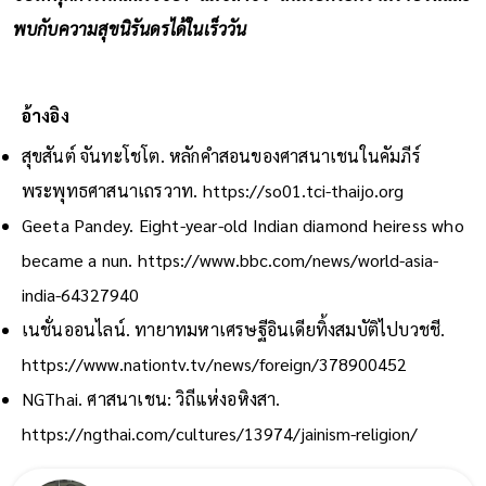
พบกับความสุขนิรันดรได้ในเร็ววัน
อ้างอิง
สุขสันต์ จันทะโชโต. หลักคำสอนของศาสนาเชนในคัมภีร์
พระพุทธศาสนาเถรวาท.
https://so01.tci-thaijo.org
Geeta Pandey. Eight-year-old Indian diamond heiress who
became a nun.
https://www.bbc.com/news/world-asia-
india-64327940
เนชั่นออนไลน์. ทายาทมหาเศรษฐีอินเดียทิ้งสมบัติไปบวชชี.
https://www.nationtv.tv/news/foreign/378900452
NGThai. ศาสนาเชน: วิถีแห่งอหิงสา.
https://ngthai.com/cultures/13974/jainism-religion/