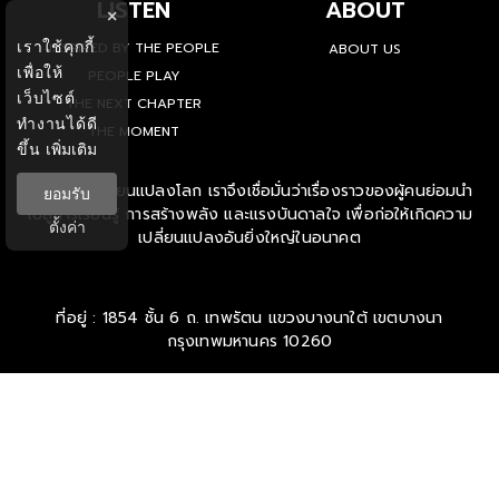
LISTEN
ABOUT
×
เราใช้คุกกี้
INSPIRED BY THE PEOPLE
ABOUT US
เพื่อให้
PEOPLE PLAY
เว็บไซต์
THE NEXT CHAPTER
ทำงานได้ดี
THE MOMENT
ขึ้น
เพิ่มเติม
'คน' คือผู้เปลี่ยนแปลงโลก เราจึงเชื่อมั่นว่าเรื่องราวของผู้คนย่อมนำ
ยอมรับ
ไปสู่การเรียนรู้ การสร้างพลัง และแรงบันดาลใจ เพื่อก่อให้เกิดความ
ตั้งค่า
เปลี่ยนแปลงอันยิ่งใหญ่ในอนาคต
ที่อยู่ : 1854 ชั้น 6 ถ. เทพรัตน แขวงบางนาใต้ เขตบางนา
กรุงเทพมหานคร 10260
ติดต่อโฆษณา
นครินทร์ ลาภอนันด์รุ่ง
094 572 2828 /
NAKARIN_LAR@THEPEOPLE.CO